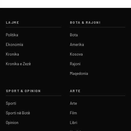
LAJME
BOTA & RAJONI
Politika
Bota
Ekonomia
Amerika
Kronika
Kosova
Kronika e Zezë
Rajoni
Maqedonia
SPORT & OPINION
ARTE
Sporti
Arte
Sporti në Botë
Film
Opinion
Libri