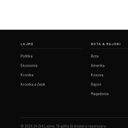
LAJME
BOTA & RAJONI
Politika
Bota
Ekonomia
Amerika
Kronika
Kosova
Kronika e Zezë
Rajoni
Maqedonia
© 2026 24 Orë Lajme. Të gjitha të drejtat e rezervuara.