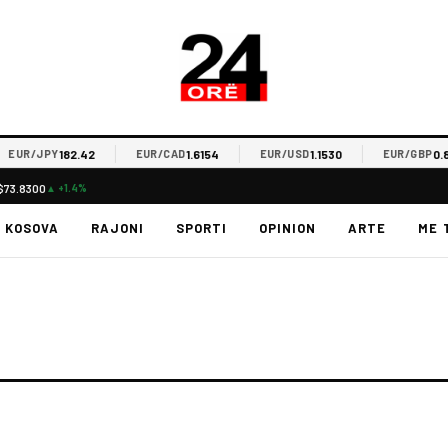
182.42
1.6154
1.1530
0.8
EUR/JPY
EUR/CAD
EUR/USD
EUR/GBP
$73.8300
▲ +1.4%
KOSOVA
RAJONI
SPORTI
OPINION
ARTE
ME 