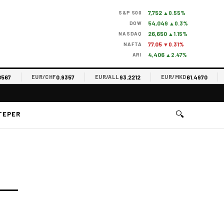
7,752
S&P 500
▲0.55%
54,049
DOW
▲0.3%
26,650
NASDAQ
▲1.15%
77.05
NAFTA
▼0.31%
4,406
ARI
▲2.47%
567
0.9357
93.2212
61.4970
EUR/CHF
EUR/ALL
EUR/MKD
🔍
TEPER