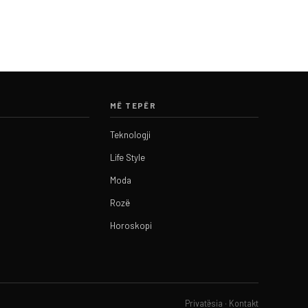
MË TEPËR
Teknologji
Life Style
Moda
Rozë
Horoskopi
Privatësia
·
Kontakt