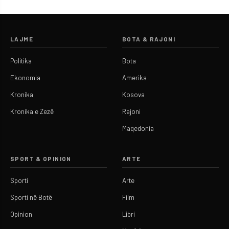
LAJME
BOTA & RAJONI
Politika
Bota
Ekonomia
Amerika
Kronika
Kosova
Kronika e Zezë
Rajoni
Maqedonia
SPORT & OPINION
ARTE
Sporti
Arte
Sporti në Botë
Film
Opinion
Libri