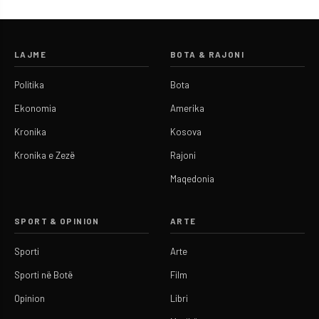
LAJME
BOTA & RAJONI
Politika
Bota
Ekonomia
Amerika
Kronika
Kosova
Kronika e Zezë
Rajoni
Maqedonia
SPORT & OPINION
ARTE
Sporti
Arte
Sporti në Botë
Film
Opinion
Libri