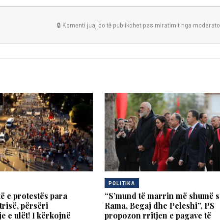
🔒 Komenti juaj do të publikohet pas miratimit nga moderator
POLITIKA
të e protestës para
“S’mund të marrin më shumë s
risë, përsëri
Rama, Begaj dhe Peleshi”, PS
e e ulët! I kërkojnë
propozon rritjen e pagave të