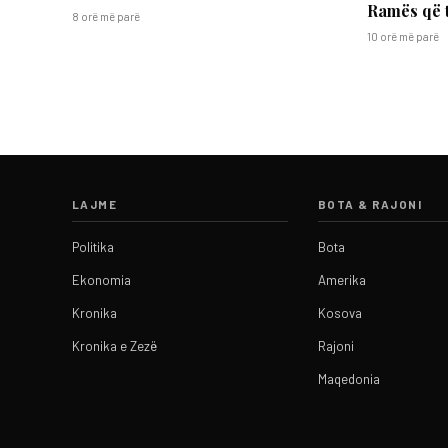
Ramës që 
8 orë më parë
10 orë më parë
LAJME
BOTA & RAJONI
Politika
Bota
Ekonomia
Amerika
Kronika
Kosova
Kronika e Zezë
Rajoni
Maqedonia