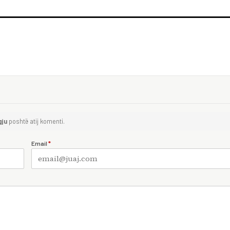
gju
poshtë atij komenti.
Email
*