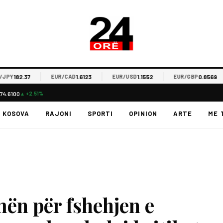
182.37
1.6123
1.1552
0.8569
EUR/CAD
EUR/USD
EUR/GBP
74.6100
▲ +2.51%
KOSOVA
RAJONI
SPORTI
OPINION
ARTE
ME 
ën për fshehjen e