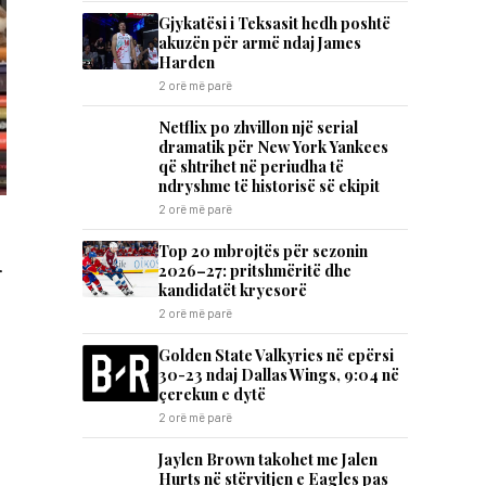
Gjykatësi i Teksasit hedh poshtë
akuzën për armë ndaj James
Harden
2 orë më parë
Netflix po zhvillon një serial
dramatik për New York Yankees
që shtrihet në periudha të
ndryshme të historisë së ekipit
2 orë më parë
Top 20 mbrojtës për sezonin
2026–27: pritshmëritë dhe
r
kandidatët kryesorë
2 orë më parë
Golden State Valkyries në epërsi
30-23 ndaj Dallas Wings, 9:04 në
çerekun e dytë
2 orë më parë
Jaylen Brown takohet me Jalen
Hurts në stërvitjen e Eagles pas