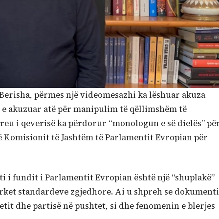
i Berisha, përmes një videomesazhi ka lëshuar akuza
 e akuzuar atë për manipulim të qëllimshëm të
kreu i qeverisë ka përdorur “monologun e së dielës” pë
 të Komisionit të Jashtëm të Parlamentit Evropian për
ti i fundit i Parlamentit Evropian është një “shuplakë”
përket standardeve zgjedhore. Ai u shpreh se dokumenti
etit dhe partisë në pushtet, si dhe fenomenin e blerjes