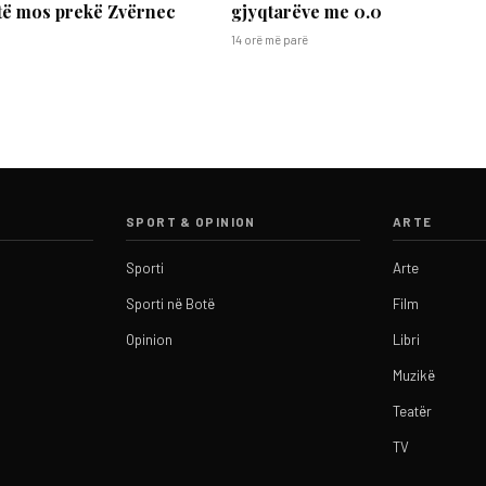
të mos prekë Zvërnec
gjyqtarëve me 0.0
14 orë më parë
SPORT & OPINION
ARTE
Sporti
Arte
Sporti në Botë
Film
Opinion
Libri
Muzikë
Teatër
TV