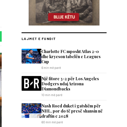
LAJMET E FUNDIT
Charlotte FC mposht Atlas 2-0
dhe kryeson tabelën e Leagues
Cup
6 min më parë
Një fitore 3-2 për Los Angeles
Dodgers ndaj Arizona
Diamondbacks
10 min më parë
Nash Roed duket i gatshëm për
NHL, por do të presë shansin në
draftin e 2028
60 min më parë