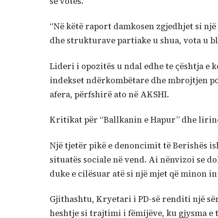
së votës.
“Në këtë raport damkosen zgjedhjet si një 
dhe strukturave partiake u shua, vota u bl
Lideri i opozitës u ndal edhe te çështja 
indekset ndërkombëtare dhe mbrojtjen polit
afera, përfshirë ato në AKSHI.
Kritikat për “Ballkanin e Hapur” dhe liri
Një tjetër pikë e denoncimit të Berishës i
situatës sociale në vend. Ai nënvizoi se 
duke e cilësuar atë si një mjet që minon i
Gjithashtu, Kryetari i PD-së renditi një s
heshtje si trajtimi i fëmijëve, ku gjysma e