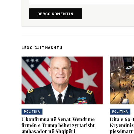
DËRGO KOMENTIN
LEXO GJITHASHTU
POLITIKA
POLITIKA
U konfirmua në Senat, Wendt me
Dita e 69-
firmën e Trump bëhet zyrtarisht
Kryeminist
ambasador në Shqipëri
pjesëmarrj