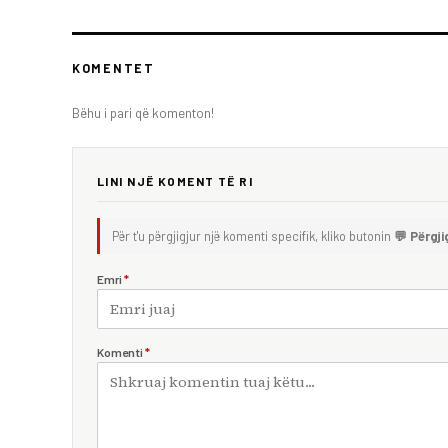
KOMENTET
Bëhu i pari që komenton!
LINI NJË KOMENT TË RI
Për t'u përgjigjur një komenti specifik, kliko butonin
💬 Përgji
Emri
*
Komenti
*