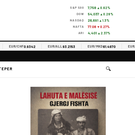
7,758
S&P 500
▲0.62%
54,037
DOW
▲0.28%
26,691
NASDAQ
▲1.3%
77.08
NAFTA
▼0.27%
4,401
ARI
▲2.37%
0.9342
93.2153
61.4970
EUR/CHF
EUR/ALL
EUR/MKD
EUR/RSD
🔍
TEPER