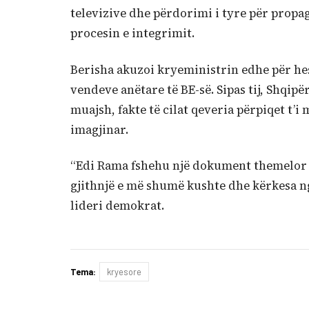
televizive dhe përdorimi i tyre për propag
procesin e integrimit.
Berisha akuzoi kryeministrin edhe për he
vendeve anëtare të BE-së. Sipas tij, Shqipë
muajsh, fakte të cilat qeveria përpiqet t’
imagjinar.
“Edi Rama fshehu një dokument themelor 
gjithnjë e më shumë kushte dhe kërkesa ng
lideri demokrat.
Tema:
kryesore