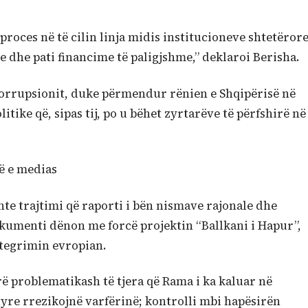
proces në të cilin linja midis institucioneve shtetëror
e dhe pati financime të paligjshme,” deklaroi Berisha.
e korrupsionit, duke përmendur rënien e Shqipërisë në
ike që, sipas tij, po u bëhet zyrtarëve të përfshirë në
në e medias
shte trajtimi që raporti i bën nismave rajonale dhe
dokumenti dënon me forcë projektin “Ballkani i Hapur”,
ntegrimin evropian.
ërë problematikash të tjera që Rama i ka kaluar në
 tyre rrezikojnë varfërinë; kontrolli mbi hapësirën