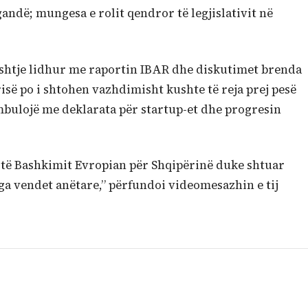
andë; mungesa e rolit qendror të legjislativit në
shtje lidhur me raportin IBAR dhe diskutimet brenda
risë po i shtohen vazhdimisht kushte të reja prej pesë
i mbulojë me deklarata për startup-et dhe progresin
të Bashkimit Evropian për Shqipërinë duke shtuar
a vendet anëtare,” përfundoi videomesazhin e tij