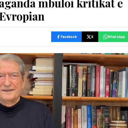
paganda mbuloi kritikat e
 Evropian
Facebook
X
WhatsApp