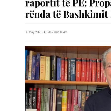
raportit të PE: Pro
rënda të Bashkimit
10 May 2026, 16:40
·
2 min lexim