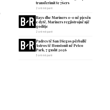
transferimit te 76ers
2 orë më parë
e
Rays dhe Mariners 0-0 në pjesën
e dytë, Mariners regjistrojnë një
goditje
2 orë më parë
Padres të San Diegos përballë
Astros të Houstonit në Petco
Park, 7 gusht 2026
3 orë më parë