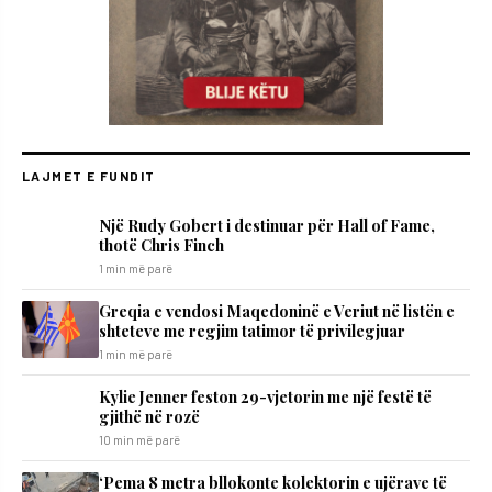
LAJMET E FUNDIT
Një Rudy Gobert i destinuar për Hall of Fame,
thotë Chris Finch
1 min më parë
Greqia e vendosi Maqedoninë e Veriut në listën e
shteteve me regjim tatimor të privilegjuar
1 min më parë
Kylie Jenner feston 29-vjetorin me një festë të
gjithë në rozë
10 min më parë
‘Pema 8 metra bllokonte kolektorin e ujërave të