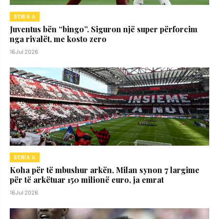
SERIA A
Juventus bën “bingo”. Siguron një super përforcim
nga rivalët, me kosto zero
16 Jul 2026
SERIA A
Koha për të mbushur arkën, Milan synon 7 largime
për të arkëtuar 150 milionë euro, ja emrat
16 Jul 2026