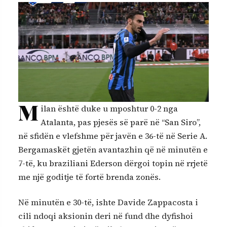
M
ilan është duke u mposhtur 0-2 nga
Atalanta, pas pjesës së parë në “San Siro”,
në sfidën e vlefshme për javën e 36-të në Serie A.
Bergamaskët gjetën avantazhin që në minutën e
7-të, ku braziliani Ederson dërgoi topin në rrjetë
me një goditje të fortë brenda zonës.
Në minutën e 30-të, ishte Davide Zappacosta i
cili ndoqi aksionin deri në fund dhe dyfishoi