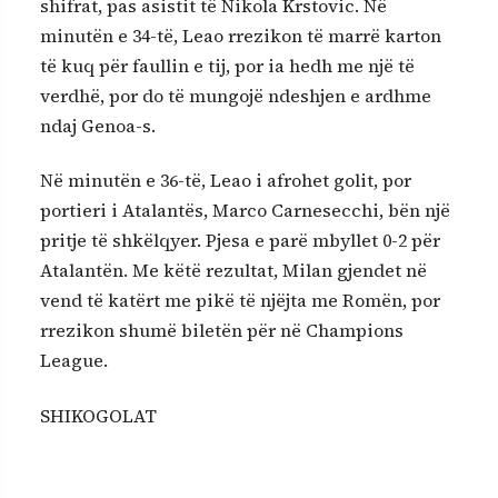
shifrat, pas asistit të Nikola Krstovic. Në
minutën e 34-të, Leao rrezikon të marrë karton
të kuq për faullin e tij, por ia hedh me një të
verdhë, por do të mungojë ndeshjen e ardhme
ndaj Genoa-s.
Në minutën e 36-të, Leao i afrohet golit, por
portieri i Atalantës, Marco Carnesecchi, bën një
pritje të shkëlqyer. Pjesa e parë mbyllet 0-2 për
Atalantën. Me këtë rezultat, Milan gjendet në
vend të katërt me pikë të njëjta me Romën, por
rrezikon shumë biletën për në Champions
League.
SHIKOGOLAT