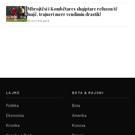
Mbrojtësi i Kombëtares shqiptare refuzon të
luajë, trajneri merr vendimin drastik!
18 min më parë
LAJME
BOTA & RAJONI
Politika
Bota
Ekonomia
Amerika
Kronika
Kosova