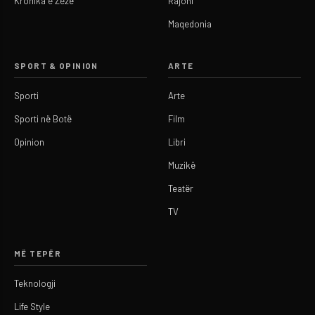
Kronika e Zezë
Rajoni
Maqedonia
SPORT & OPINION
ARTE
Sporti
Arte
Sporti në Botë
Film
Opinion
Libri
Muzikë
Teatër
TV
MË TEPËR
Teknologji
Life Style