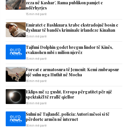
zeza në Kashar’, Rama publikon pamjet e
ndërhyrjes
15 min më parë
Emiratet e Bashkuara Arabe ekstradojnë bosin e
dyshuar të bandës kriminale irlandeze Kinahan
15 min më parë
Tajfuni Dolphin godet bregun lindor të Kinës,
evakuohen mbi 1 milion njerëz
15 min më parë
Forcat e armatosura të Jemenit: Kemi zmbrapsur
një sulm nga Huthit në Mocha
16 min më parë
Eklips më 12 gusht, Evropa përgatitet për një
spektakël të rrallë qiellor
16 min më parë
Sulmi në Tajlandë, policia: Autori mësoi si të
përdorte armën në internet
16 min më parë