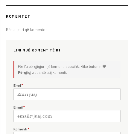
KOMENTET
Bëhu i pari që komenton!
LINI NJË KOMENT TË RI
Për t'u përgjigjur një komenti specifik, kliko butonin
💬
Përgjigju
poshtë atij komenti.
Emri
*
Email
*
Komenti
*