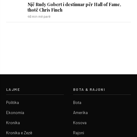
Një Rudy Gobert i destinuar për Hall of Fame,
thotë Chris Finch
46 min më parë
LAJME
BOTA & RAJONI
Politika
Bota
Ekonomia
Amerika
Kronika
Kosova
Kronika e Zezë
Rajoni