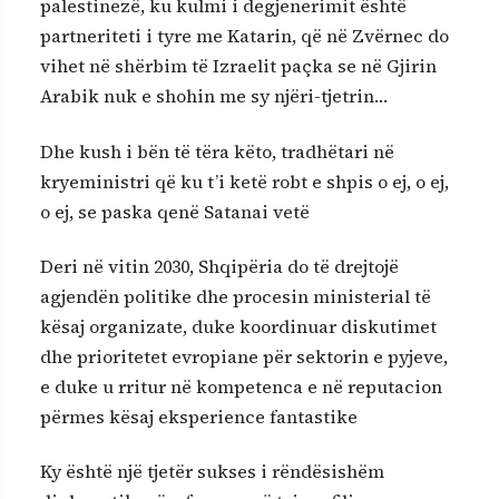
palestinezë, ku kulmi i degjenerimit është
partneriteti i tyre me Katarin, që në Zvërnec do
vihet në shërbim të Izraelit paçka se në Gjirin
Arabik nuk e shohin me sy njëri-tjetrin…
Dhe kush i bën të tëra këto, tradhëtari në
kryeministri që ku t’i ketë robt e shpis o ej, o ej,
o ej, se paska qenë Satanai vetë
Deri në vitin 2030, Shqipëria do të drejtojë
agjendën politike dhe procesin ministerial të
kësaj organizate, duke koordinuar diskutimet
dhe prioritetet evropiane për sektorin e pyjeve,
e duke u rritur në kompetenca e në reputacion
përmes kësaj eksperience fantastike
Ky është një tjetër sukses i rëndësishëm