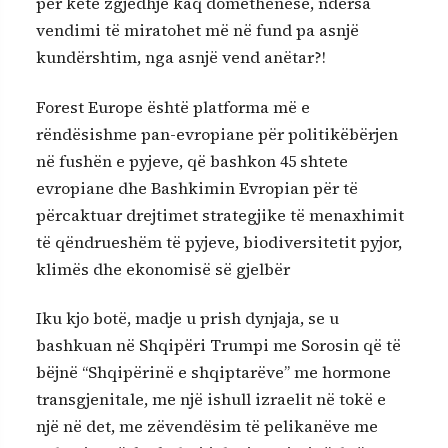
për këtë zgjedhje kaq domethënëse, ndërsa
vendimi të miratohet më në fund pa asnjë
kundërshtim, nga asnjë vend anëtar?!
Forest Europe është platforma më e
rëndësishme pan-evropiane për politikëbërjen
në fushën e pyjeve, që bashkon 45 shtete
evropiane dhe Bashkimin Evropian për të
përcaktuar drejtimet strategjike të menaxhimit
të qëndrueshëm të pyjeve, biodiversitetit pyjor,
klimës dhe ekonomisë së gjelbër
Iku kjo botë, madje u prish dynjaja, se u
bashkuan në Shqipëri Trumpi me Sorosin që të
bëjnë “Shqipërinë e shqiptarëve” me hormone
transgjenitale, me një ishull izraelit në tokë e
një në det, me zëvendësim të pelikanëve me