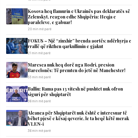
Kosova heq flamurin e Ukrainës pas deklaratës së
Zelenskyt, reagon edhe Shqipëria: Heqja e
paraleleve, e gabuar!
20 min më parë
FOKUS – Një “zinxhir” brenda aortës: ndërhyrja e
rrallë që rikthen qarkullimin e gjakut
21 min më parë
Maresca nuk heq dorë nga Rodri, presion
Barcelonës: Të premten do jetë në Manchester!
33 min më parë
Balliu: Rama pas 13 vitesh në pushtet nuk ofron
siguri për shqiptarët
36 min më parë
Aleanca për Shqiptarët nuk është e interesuar të
bëhet pjesë e kësaj qeverie, le ta heqë këtë merak
VLEN-i
36 min më parë