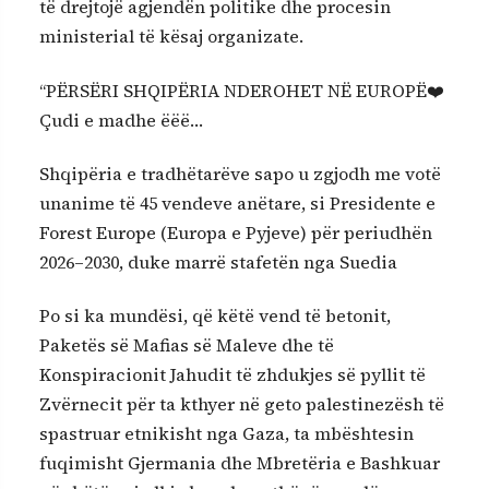
të drejtojë agjendën politike dhe procesin
ministerial të kësaj organizate.
“PËRSËRI SHQIPËRIA NDEROHET NË EUROPË❤️
Çudi e madhe ëëë…
Shqipëria e tradhëtarëve sapo u zgjodh me votë
unanime të 45 vendeve anëtare, si Presidente e
Forest Europe (Europa e Pyjeve) për periudhën
2026–2030, duke marrë stafetën nga Suedia
Po si ka mundësi, që këtë vend të betonit,
Paketës së Mafias së Maleve dhe të
Konspiracionit Jahudit të zhdukjes së pyllit të
Zvërnecit për ta kthyer në geto palestinezësh të
spastruar etnikisht nga Gaza, ta mbështesin
fuqimisht Gjermania dhe Mbretëria e Bashkuar