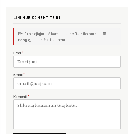
LINI NJË KOMENT TË RI
Për t'u përgjigjur një komenti specifik, kliko butonin
💬
Përgjigju
poshtë atij komenti.
Emri
*
Email
*
Komenti
*