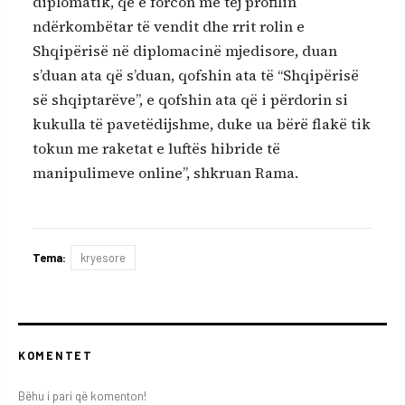
diplomatik, që e forcon më tej profilin
ndërkombëtar të vendit dhe rrit rolin e
Shqipërisë në diplomacinë mjedisore, duan
s’duan ata që s’duan, qofshin ata të “Shqipërisë
së shqiptarëve”, e qofshin ata që i përdorin si
kukulla të pavetëdijshme, duke ua bërë flakë tik
tokun me raketat e luftës hibride të
manipulimeve online”, shkruan Rama.
Tema:
kryesore
KOMENTET
Bëhu i pari që komenton!