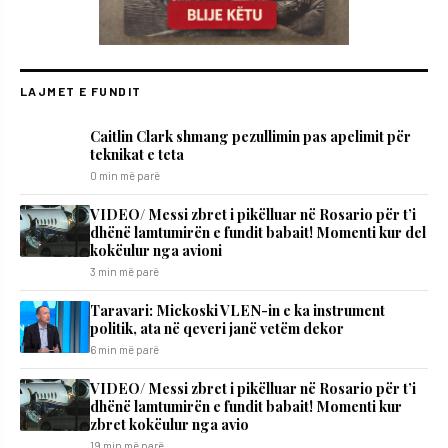
LAJMET E FUNDIT
Caitlin Clark shmang pezullimin pas apelimit për
teknikat e teta
0 min më parë
VIDEO/ Messi zbret i pikëlluar në Rosario për t’i
dhënë lamtumirën e fundit babait! Momenti kur del
kokëulur nga avioni
3 min më parë
Taravari: Mickoski VLEN-in e ka instrument
politik, ata në qeveri janë vetëm dekor
6 min më parë
VIDEO/ Messi zbret i pikëlluar në Rosario për t’i
dhënë lamtumirën e fundit babait! Momenti kur
zbret kokëulur nga avio
19 min më parë