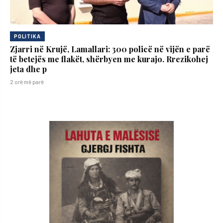
POLITIKA
Zjarri në Krujë, Lamallari: 300 policë në vijën e parë
të betejës me flakët, shërbyen me kurajo. Rrezikohej
jeta dhe p
2 orë më parë