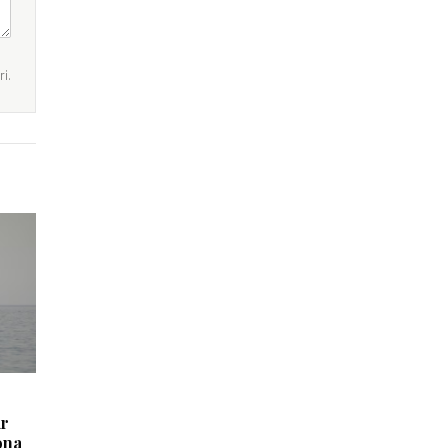
i.
ur
ona