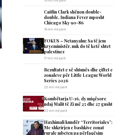
15 min më parë
Caitlin Clark shënon double-
double, Indiana Fever mposht
Chicago Sky 90-86
16 min më parë
FOKUS – Netanyahu: Sa të jem
kryeministër, nuk do të ketë shtet
palestinez
17 min më parë
Rezultatet e së shtunës dhe çiftet e
zonaleve për Little League World
Series 2026
20 min më parë
Kombëtarja U-16, dy miqësore
ndaj Malit të Zi më 25 dhe 27 gusht
22 min më parë
Haxhimali kundër “Territoriales”:
Me shkrirjen e bashkive zonat
rurale mbeten pa përfaqësim