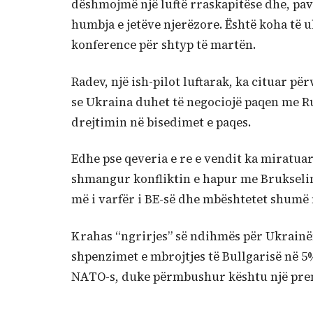
dëshmojmë një luftë rraskapitëse dhe, pav
humbja e jetëve njerëzore. Është koha të u
konference për shtyp të martën.
Radev, një ish-pilot luftarak, ka cituar pë
se Ukraina duhet të negociojë paqen me Rus
drejtimin në bisedimet e paqes.
Edhe pse qeveria e re e vendit ka miratua
shmangur konfliktin e hapur me Brukselin 
më i varfër i BE-së dhe mbështetet shumë 
Krahas “ngrirjes” së ndihmës për Ukrainën
shpenzimet e mbrojtjes të Bullgarisë në 5
NATO-s, duke përmbushur kështu një pre