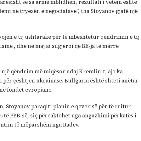
arësisht se sa armë mblidhen, rezultati i vetëm është
lemi në tryezën e negociatave”, tha Stoyanov gjatë një
rvojën e tij ushtarake për të mbështetur qëndrimin e tij
inë , dhe në maj ai sugjeroi që BE-ja të marrë
r një qëndrim më miqësor ndaj Kremlinit, ajo ka
për çështjen ukrainase. Bullgaria është shteti anëtar
në fondet evropiane.
, Stoyanov paraqiti planin e qeverisë për të rritur
% të PBB-së, siç përcaktohet nga angazhimi përkatës i
mtim të mëparshëm nga Radev.