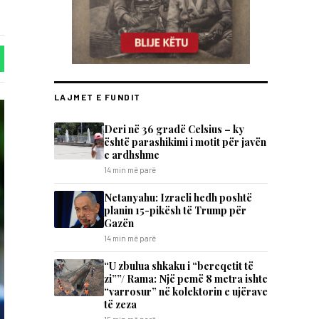
LAJMET E FUNDIT
Deri në 36 gradë Celsius – ky
është parashikimi i motit për javën
e ardhshme
14 min më parë
Netanyahu: Izraeli hedh poshtë
planin 15-pikësh të Trump për
Gazën
14 min më parë
“U zbulua shkaku i “bereqetit të
zi””/ Rama: Një pemë 8 metra ishte
“varrosur” në kolektorin e ujërave
të zeza