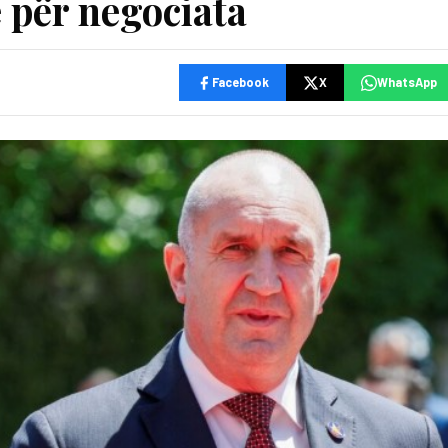
e për negociata
Facebook
X
WhatsApp