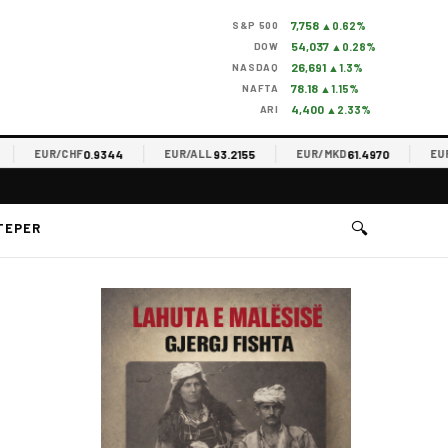
7,758
S&P 500
▲0.62%
54,037
DOW
▲0.28%
26,691
NASDAQ
▲1.3%
78.18
NAFTA
▲1.15%
4,400
ARI
▲2.33%
0.9344
93.2155
61.4970
EUR/CHF
EUR/ALL
EUR/MKD
EUR/RS
🔍
TEPER