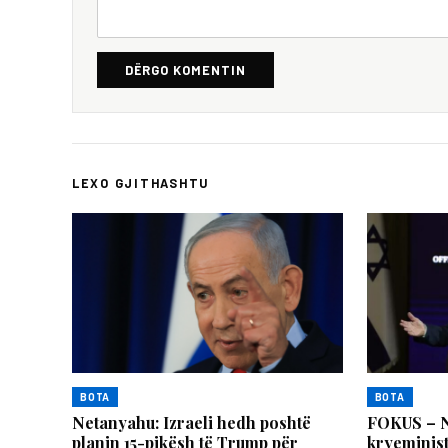
DËRGO KOMENTIN
LEXO GJITHASHTU
BOTA
BOTA
Netanyahu: Izraeli hedh poshtë
FOKUS – N
planin 15-pikësh të Trump për
kryeminist