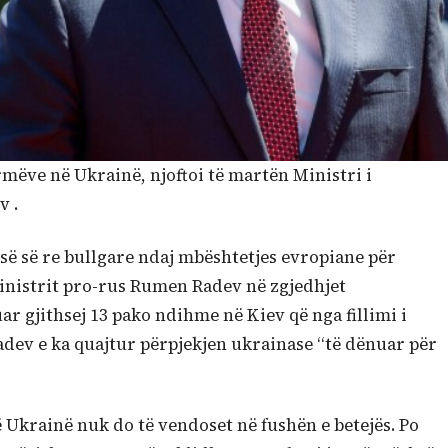
rmëve në Ukrainë, njoftoi të martën Ministri i
v .
ë së re bullgare ndaj mbështetjes evropiane për
inistrit pro-rus Rumen Radev në zgjedhjet
ar gjithsej 13 pako ndihme në Kiev që nga fillimi i
Radev e ka quajtur përpjekjen ukrainase “të dënuar për
ë Ukrainë nuk do të vendoset në fushën e betejës. Po