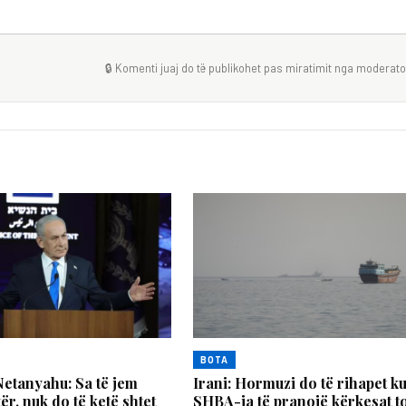
🔒 Komenti juaj do të publikohet pas miratimit nga moderator
BOTA
etanyahu: Sa të jem
Irani: Hormuzi do të rihapet k
ër, nuk do të ketë shtet
SHBA-ja të pranojë kërkesat t