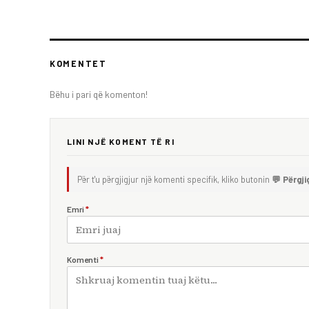
KOMENTET
Bëhu i pari që komenton!
LINI NJË KOMENT TË RI
Për t'u përgjigjur një komenti specifik, kliko butonin
💬 Përgji
Emri
*
Komenti
*