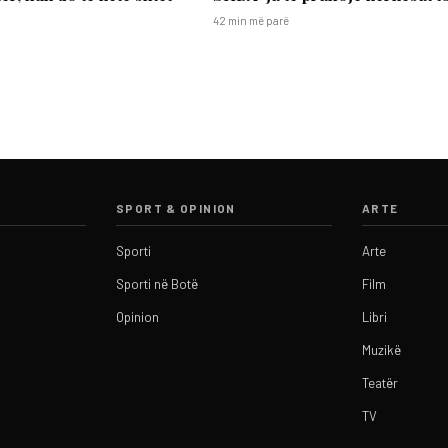
42 min më parë
SPORT & OPINION
ARTE
Sporti
Arte
Sporti në Botë
Film
Opinion
Libri
Muzikë
Teatër
TV