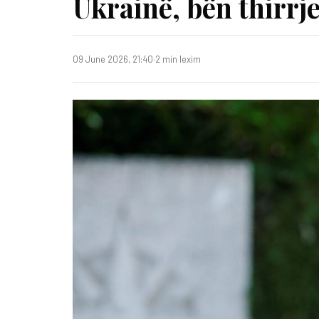
Ukrainë, bën thirrj
09 June 2026, 21:40
·
2 min lexim