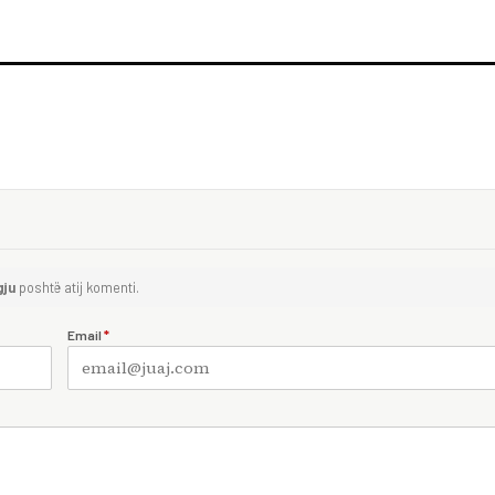
gju
poshtë atij komenti.
Email
*