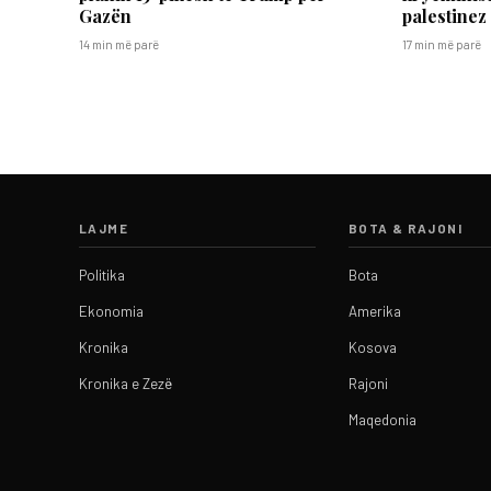
Gazën
palestinez
14 min më parë
17 min më parë
LAJME
BOTA & RAJONI
Politika
Bota
Ekonomia
Amerika
Kronika
Kosova
Kronika e Zezë
Rajoni
Maqedonia