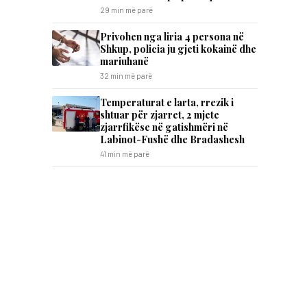
29 min më parë
Privohen nga liria 4 persona në
Shkup, policia ju gjeti kokainë dhe
mariuhanë
32 min më parë
Temperaturat e larta, rrezik i
shtuar për zjarret, 2 mjete
zjarrfikëse në gatishmëri në
Labinot-Fushë dhe Bradashesh
41 min më parë