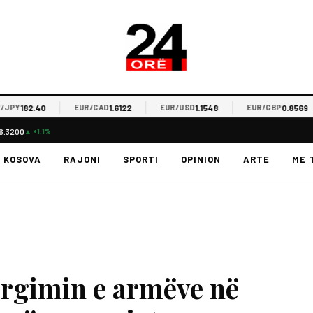
182.40
1.6122
1.1548
0.8569
Y
EUR/CAD
EUR/USD
EUR/GBP
6.3200
▲ +1.1%
KOSOVA
RAJONI
SPORTI
OPINION
ARTE
ME 
ërgimin e armëve në