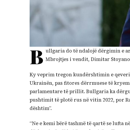
B
ullgaria do të ndalojë dërgimin e a
Mbrojtjes i vendit, Dimitar Stoyano
Ky veprim tregon kundërshtimin e qeveris
Ukrainën, pas fitores dërrmuese të kryem
parlamentare të prillit. Bullgaria ka dërgu
pushtimit të plotë rus në vitin 2022, por 
dështim”.
“Ne e kemi bërë tashmë të qartë se lufta n