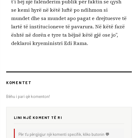
t’i bëj një falënderim publik për faktin se qysh
se kemi hyrë në këtë luftë po ndihmon si
mundet dhe sa mundet apo pagat e drejtuesve të
lartë të institucioneve të pavarura. Në këtë fazë
është në dorën e tyre ta bëjnë këtë gjë ose jo”,
deklaroi kryeministri Edi Rama.
KOMENTET
Bëhu i pari që komenton!
LINI NJË KOMENT TË RI
Për t'u përgjigjur një komenti specifik, kliko butonin
💬