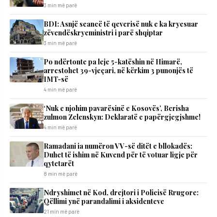
3 min më parë
BDI: Asnjë seancë të qeverisë nuk e ka kryesuar
zëvendëskryeministri i parë shqiptar
3 min më parë
Po ndërtonte pa leje 5-katëshin në Himarë,
arrestohet 39-vjeçari, në kërkim 3 punonjës të
IMT-së
4 min më parë
‘Nuk e njohim pavarësinë e Kosovës’, Berisha
zulmon Zelenskyn: Deklaratë e papërgjegjshme!
4 min më parë
Ramadani ia numëron VV-së ditët e bllokadës:
Duhet të ishim në Kuvend për të votuar ligje për
qytetarët
8 min më parë
Ndryshimet në Kod, drejtori i Policisë Rrugore:
Qëllimi ynë parandalimi i aksidenteve
21 min më parë