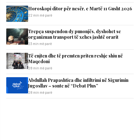
Horoskopi ditor për nesër, e Martë 11 Gusht 2026
22 min më parë
Trepça suspendon dy punonjës, dyshohet se
organizuan transport të xehes jashtë orarit
23 min më parë
Të enjten dhe të premten priten reshje shiu në
Maqedoni
28 min më parë
Abdullah Prapashtica dhe infiltrimi në Sigurimin
Jugosllav – sonte në “Debat Plus”
28 min më parë