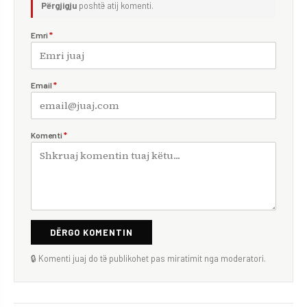
Përgjigju
poshtë atij komenti.
Emri
*
Email
*
Komenti
*
DËRGO KOMENTIN
🔒 Komenti juaj do të publikohet pas miratimit nga moderatori.