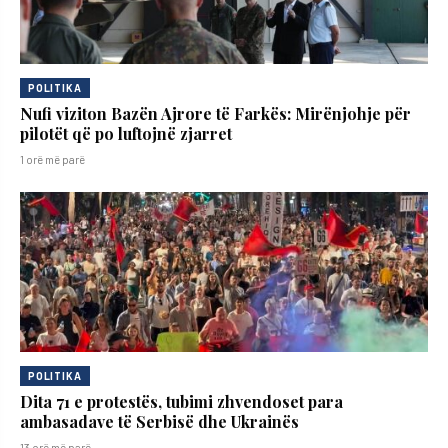
POLITIKA
Nufi viziton Bazën Ajrore të Farkës: Mirënjohje për
pilotët që po luftojnë zjarret
1 orë më parë
POLITIKA
Dita 71 e protestës, tubimi zhvendoset para
ambasadave të Serbisë dhe Ukrainës
13 orë më parë