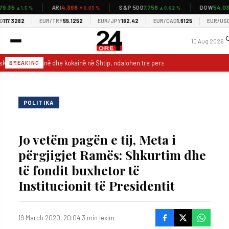
.35
4,398
7,758
54,037
ARI
S&P 500
DOW
▲1.5 %
▼0.03 %
▲0.62 %
▲
7.3282
EUR/TRY
55.1252
EUR/JPY
182.42
EUR/CAD
1.6125
EUR/USD
1.1
10 Aug 2026
skohet marihuanë dhe kokainë në Shtip, ndalohen tre persona
BDI: Asnjë
BREAKING
POLITIKA
Jo vetëm pagën e tij, Meta i
përgjigjet Ramës: Shkurtim dhe
të fondit buxhetor të
Institucionit të Presidentit
19 March 2020, 20:04
·
3 min lexim