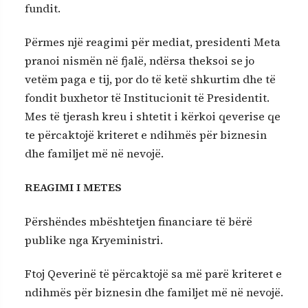
fundit.
Përmes një reagimi për mediat, presidenti Meta
pranoi nismën në fjalë, ndërsa theksoi se jo
vetëm paga e tij, por do të ketë shkurtim dhe të
fondit buxhetor të Institucionit të Presidentit.
Mes të tjerash kreu i shtetit i kërkoi qeverise qe
te përcaktojë kriteret e ndihmës për biznesin
dhe familjet më në nevojë.
REAGIMI I METES
Përshëndes mbështetjen financiare të bërë
publike nga Kryeministri.
Ftoj Qeverinë të përcaktojë sa më parë kriteret e
ndihmës për biznesin dhe familjet më në nevojë.