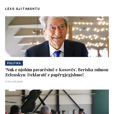
LEXO GJITHASHTU
POLITIKA
‘Nuk e njohim pavarësinë e Kosovës’, Berisha zulmon
Zelenskyn: Deklaratë e papërgjegjshme!
4 min më parë