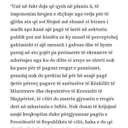
“Unë në fakt doja që qysh në planin A, të
impononim heqjen e diçkaje nga vetja për të
gjitha ata që sot fitojnë më shumë si biznes i
madh apo kanë një pagë të lartë në sektorin
publik por më bindën se ky mund të perceptohej
gabimisht si një mesazh i gabuar dhe të hynte
pastaj në ato gojët pa perimetër të ekraneve të
mbrëmjes nga ku do dilte si arsye se shteti nuk
ka para për të paguar rrogat e pensionet,
prandaj nuk do prekim hë për hë asnjë pagë
tjetër përveç pagave të anëtarëve të Këshillit të
Ministrave dhe deputetëve të Kuvendit të
Shqipërisë, të cilët do marrin gjysmën e rrogës
deri në mbarimin e luftës. Nuk duam të krijojmë
asnjë keqkuptim duke përgjysmuar pagën e
Presidentit të Republikës të cilit, haka e do që