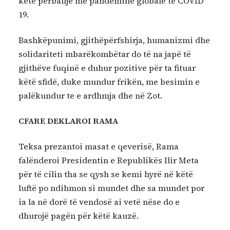
këtë përballje me pandeminë globale të COVID
19.
Bashkëpunimi, gjithëpërfshirja, humanizmi dhe
solidariteti mbarëkombëtar do të na japë të
gjithëve fuqinë e duhur pozitive për ta fituar
këtë sfidë, duke mundur frikën, me besimin e
palëkundur te e ardhmja dhe në Zot.
CFARE DEKLAROI RAMA
Teksa prezantoi masat e qeverisë, Rama
falënderoi Presidentin e Republikës Ilir Meta
për të cilin tha se qysh se kemi hyrë në këtë
luftë po ndihmon si mundet dhe sa mundet por
ia la në dorë të vendosë ai vetë nëse do e
dhurojë pagën për këtë kauzë.