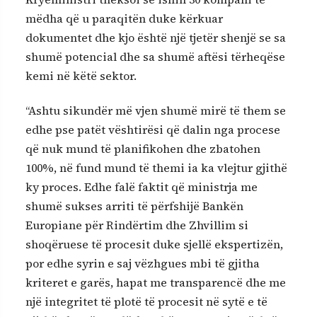
mëdha që u paraqitën duke kërkuar
dokumentet dhe kjo është një tjetër shenjë se sa
shumë potencial dhe sa shumë aftësi tërheqëse
kemi në këtë sektor.
“Ashtu sikundër më vjen shumë mirë të them se
edhe pse patët vështirësi që dalin nga procese
që nuk mund të planifikohen dhe zbatohen
100%, në fund mund të themi ia ka vlejtur gjithë
ky proces. Edhe falë faktit që ministrja me
shumë sukses arriti të përfshijë Bankën
Europiane për Rindërtim dhe Zhvillim si
shoqëruese të procesit duke sjellë ekspertizën,
por edhe syrin e saj vëzhgues mbi të gjitha
kriteret e garës, hapat me transparencë dhe me
një integritet të plotë të procesit në sytë e të