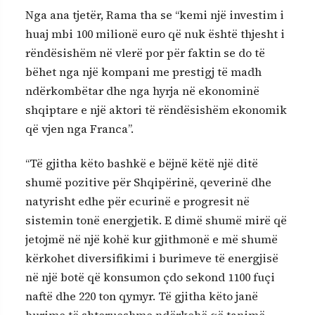
Nga ana tjetër, Rama tha se “kemi një investim i
huaj mbi 100 milionë euro që nuk është thjesht i
rëndësishëm në vlerë por për faktin se do të
bëhet nga një kompani me prestigj të madh
ndërkombëtar dhe nga hyrja në ekonominë
shqiptare e një aktori të rëndësishëm ekonomik
që vjen nga Franca”.
“Të gjitha këto bashkë e bëjnë këtë një ditë
shumë pozitive për Shqipërinë, qeverinë dhe
natyrisht edhe për ecurinë e progresit në
sistemin tonë energjetik. E dimë shumë mirë që
jetojmë në një kohë kur gjithmonë e më shumë
kërkohet diversifikimi i burimeve të energjisë
në një botë që konsumon çdo sekond 1100 fuçi
naftë dhe 220 ton qymyr. Të gjitha këto janë