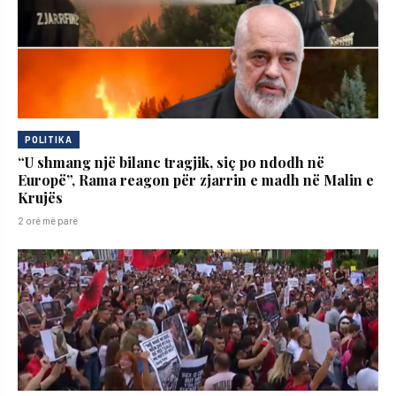
POLITIKA
“U shmang një bilanc tragjik, siç po ndodh në
Europë”, Rama reagon për zjarrin e madh në Malin e
Krujës
2 orë më parë