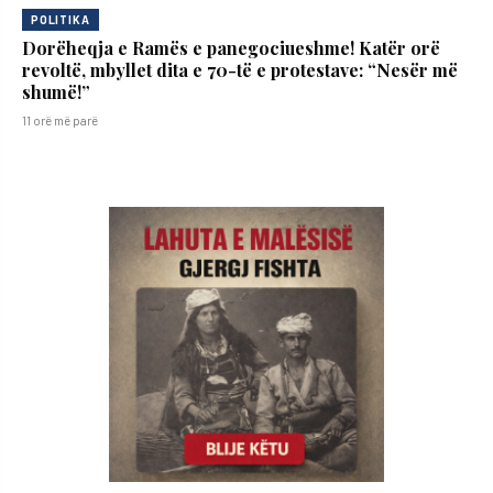
POLITIKA
Dorëheqja e Ramës e panegociueshme! Katër orë
revoltë, mbyllet dita e 70-të e protestave: “Nesër më
shumë!”
11 orë më parë