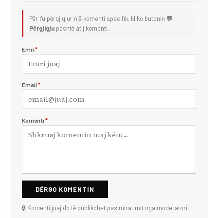
Për t'u përgjigjur një komenti specifik, kliko butonin
💬
Përgjigju
poshtë atij komenti.
Emri
*
Email
*
Komenti
*
DËRGO KOMENTIN
🔒 Komenti juaj do të publikohet pas miratimit nga moderatori.