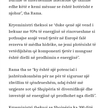
burime të shterueshme ndërkohë që tanimë
edhe këtë e kemi mësuar se është botërisht e
njohur”, tha Rama.
Kryeministri theksoi se “duke qenë një vend i
bekuar me 95% të energjisë së rinovueshme si
pothuajse asnjë vend tjetër në Europë falë
rezerva të mëdha hidrike, ne jemi plotësisht të
vetëdijshëm që komponenti tjetër i munguar
është dielli në prodhimin e energjisë”.
Rama tha se “ky është një potencial i
jashtëzakonshëm për ne për të siguruar një
zhvillim të qëndrueshëm, ndaj është më
urgjente sot që Shqipëria të diversifikojë dhe
investojë në energjinë që prodhohet nga dielli”.
Kryeministri theksoi se Shqipëria ka 300 ditë