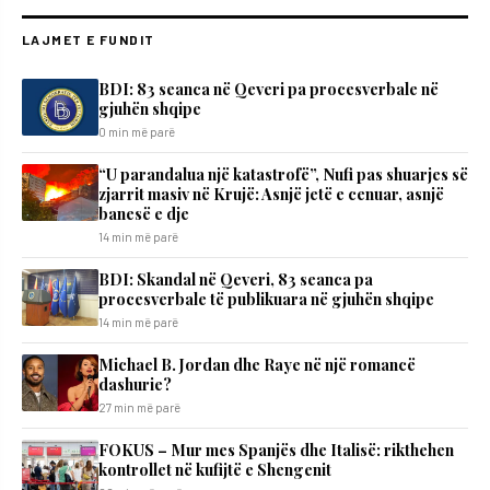
LAJMET E FUNDIT
BDI: 83 seanca në Qeveri pa procesverbale në
gjuhën shqipe
0 min më parë
“U parandalua një katastrofë”, Nufi pas shuarjes së
zjarrit masiv në Krujë: Asnjë jetë e cenuar, asnjë
banesë e dje
14 min më parë
BDI: Skandal në Qeveri, 83 seanca pa
procesverbale të publikuara në gjuhën shqipe
14 min më parë
Michael B. Jordan dhe Raye në një romancë
dashurie?
27 min më parë
FOKUS – Mur mes Spanjës dhe Italisë: rikthehen
kontrollet në kufijtë e Shengenit