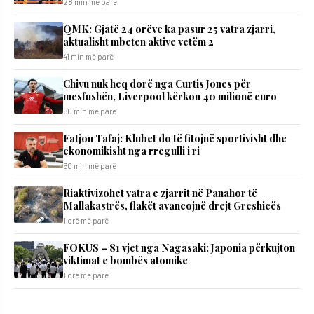
28 min më parë
QMK: Gjatë 24 orëve ka pasur 25 vatra zjarri,
aktualisht mbeten aktive vetëm 2
41 min më parë
Chivu nuk heq dorë nga Curtis Jones për
mesfushën, Liverpool kërkon 40 milionë euro
50 min më parë
Fatjon Tafaj: Klubet do të fitojnë sportivisht dhe
ekonomikisht nga rregulli i ri
50 min më parë
Riaktivizohet vatra e zjarrit në Panahor të
Mallakastrës, flakët avancojnë drejt Greshicës
1 orë më parë
FOKUS – 81 vjet nga Nagasaki: Japonia përkujton
viktimat e bombës atomike
1 orë më parë