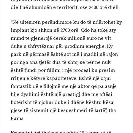
diell në shumicën e territorit, ose 2400 orë diell.
“Në ultësirën perëndimore ku do të ndërtohet ky
impiant kjo shkon në 2700 orë. Çdo ha tokë aty
mund të gjenerojë çerek milionë euro në vit
duke u shfrytëzuar për prodhim energjie. Ky
park në përmasë është sot më i madhi në rajon
por nga ana tjetër dua të shtoj se për ne nuk
është fundi por fillimi i një procesi ku presim
rritjen e këtyre kapaciteteve. Është një ogur
fantastik që e fillojmë me një aktor që pa asnjë
hije dyshimi është një prestigj dhe me aftësi
botërisht të njohur duke i dhënë kështu kësaj
pjese të sistemit një besueshmëri të lartë”, tha
Rama
Kryeministri theksoi se ishin 30 kompani të