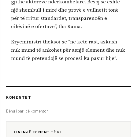
gjithë aktorëve ndërkombëtare. Besoj se është
një shembull i mirë dhe provë e vullnetit tonë
për të rritur standardet, transparencën e
cilësinë e ofertave”, tha Rama.
Kryeministri theksoi se “në këtë rast, askush
nuk mund të ankohet për asnjë element dhe nuk
mund të pretendojë se procesi ka pasur hije”.
KOMENTET
Bëhu i pari që komenton!
LINI NJË KOMENT TË RI