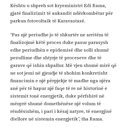
Kështu u shpreh sot kryeministri Edi Rama,
gjatë finalizimit të ankandit ndërkombëtar për
parkun fotovoltaik të Karavastasë.
“Pas një periudhe jo të shkurtër ne arritëm të
finalizojmë këtë proces duke pasur parasysh
edhe periudhën e epidemisë dhe solli shumë
pezullime dhe shtyrje të proceseve dhe të
garave që ishin shpallur. Më vjen shumë mirë që
ne sot jemi në gjendje të shohim konkretisht
financimin e një përpjekje të madhe nga njëra
anë për të hapur një faqe të re në historinë e
sistemit tonë energjetik, duke përfshirë në
mënyrë shumë domethënëse një volum të
rëndësishëm, i pari i kësaj natyre, të energjisë
diellore në sistemin energjetik”, tha Rama.