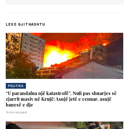
LEXO GJITHASHTU
POLITIKA
“U parandalua një katastrofë”, Nufi pas shuarjes së
zjarrit masiv në Krujë: Asnjë jetë e cenuar, asnjë
banesë e dje
14 min më parë