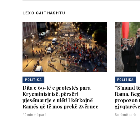
LEXO GJITHASHTU
POLITIKA
POLITIKA
Dita e 69-të e protestës para
“S’mund t
Kryeministrisë, përsëri
Rama, Bega
pjesëmarrje e ulët! I kërkojnë
propozon r
Ramës që të mos prekë Zvërnec
gjyqtarëv
40 min më parë
5 orë më parë