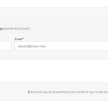
gju
poshtë atij komenti.
Email
*
🔒 Komenti juaj do të publikohet pas miratimit nga moderator