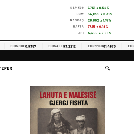
7,751
S&P 500
▲0.54%
54,055
DOW
▲0.31%
26,652
NASDAQ
▲1.15%
77.15
NAFTA
▼0.18%
4,409
ARI
▲2.55%
0.9357
93.2212
61.4970
EUR/CHF
EUR/ALL
EUR/MKD
EUR/RSD
🔍
TEPER