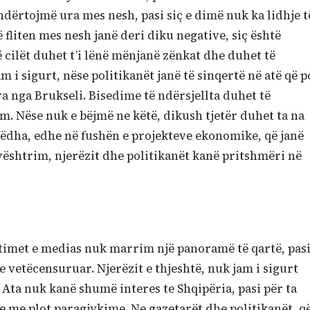
ndërtojmë ura mes nesh, pasi siç e dimë nuk ka lidhje t
 fliten mes nesh janë deri diku negative, siç është
të cilët duhet t’i lënë mënjanë zënkat dhe duhet të
am i sigurt, nëse politikanët janë të sinqertë në atë që p
ra nga Brukseli. Bisedime të ndërsjellta duhet të
im. Nëse nuk e bëjmë ne këtë, dikush tjetër duhet ta na
 mëdha, edhe në fushën e projekteve ekonomike, që janë
vështrim, njerëzit dhe politikanët kanë pritshmëri në
timet e medias nuk marrim një panoramë të qartë, pas
 vetëcensuruar. Njerëzit e thjeshtë, nuk jam i sigurt
. Ata nuk kanë shumë interes te Shqipëria, pasi për ta
e me plot paragjykime. Ne gazetarët dhe politikanët, q