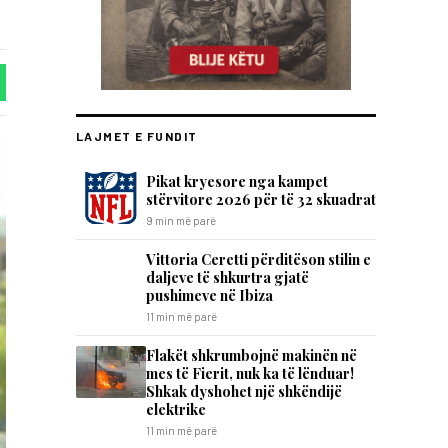
LAJMET E FUNDIT
Pikat kryesore nga kampet
stërvitore 2026 për të 32 skuadrat
9 min më parë
Vittoria Ceretti përditëson stilin e
daljeve të shkurtra gjatë
pushimeve në Ibiza
11 min më parë
Flakët shkrumbojnë makinën në
mes të Fierit, nuk ka të lënduar!
Shkak dyshohet një shkëndijë
elektrike
11 min më parë