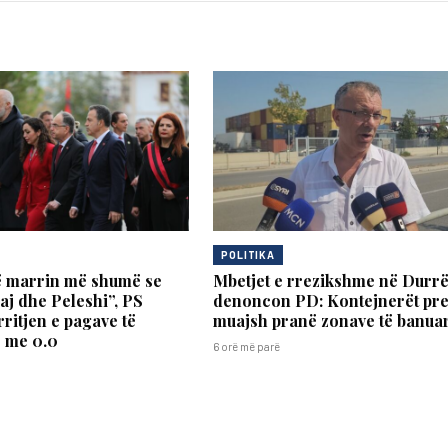
POLITIKA
ë marrin më shumë se
Mbetjet e rrezikshme në Durrë
j dhe Peleshi”, PS
denoncon PD: Kontejnerët pre
ritjen e pagave të
muajsh pranë zonave të banua
e me 0.0
6 orë më parë