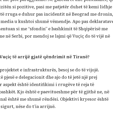
tën si pozitive, pasi me patjetër duhet të kemi lidhje
htë rruga e duhur pas incidentit në Beograd me dronin
ve media u kushtoi shumë vëmendje. Apo pas deklaratav
mentuan si me “sfondin” e bashkimit të Shqipërisë me
 në Serbi, por mendoj se lajmi që Vuçiç do të vijë në
 Vuçiç të arrijë gjatë qëndrimit në Tiranë?
 projektet e infrastrukturës, besoj se do të vijojë.
 pjesë e delegacionit dhe ajo do të jetë një prej
 aspekt është identifikimi i rrugëve të reja të
bashkët. Kjo është e paevitueshme për të gjithë ne, në
nal është me shumë rëndësi. Objektivi kryesor është
 sigurt, nëse do t’ia arrijnë.