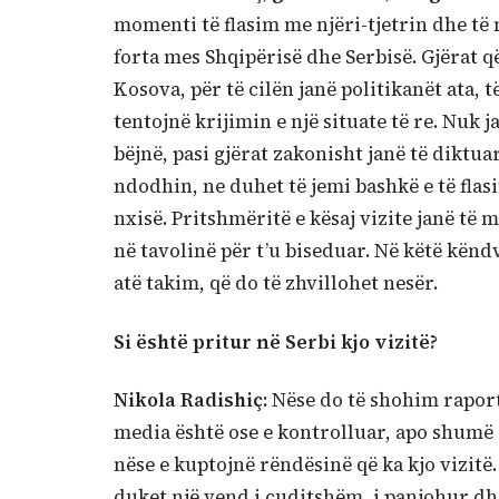
momenti të flasim me njëri-tjetrin dhe të 
forta mes Shqipërisë dhe Serbisë. Gjërat që
Kosova, për të cilën janë politikanët ata, 
tentojnë krijimin e një situate të re. Nuk j
bëjnë, pasi gjërat zakonisht janë të diktua
ndodhin, ne duhet të jemi bashkë e të flas
nxisë. Pritshmëritë e kësaj vizite janë të
në tavolinë për t’u biseduar. Në këtë kënd
atë takim, që do të zhvillohet nesër.
Si është pritur në Serbi kjo vizitë?
Nikola Radishiç
: Nëse do të shohim rapor
media është ose e kontrolluar, apo shumë e
nëse e kuptojnë rëndësinë që ka kjo vizitë
duket një vend i çuditshëm, i panjohur dh