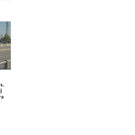
s,
j
ra