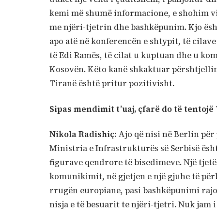
kemi më shumë informacione, e shohim vizi
me njëri-tjetrin dhe bashkëpunim. Kjo ës
apo atë në konferencën e shtypit, të cila
të Edi Ramës, të cilat u kuptuan dhe u ko
Kosovën. Këto kanë shkaktuar përshtjellime
Tiranë është pritur pozitivisht.
Sipas mendimit t’uaj, çfarë do të tentojë
Nikola Radishiç
: Ajo që nisi në Berlin për
Ministria e Infrastrukturës së Serbisë është
figurave qendrore të bisedimeve. Një tjetër
komunikimit, në gjetjen e një gjuhe të për
rrugën europiane, pasi bashkëpunimi rajo
nisja e të besuarit te njëri-tjetri. Nuk jam i