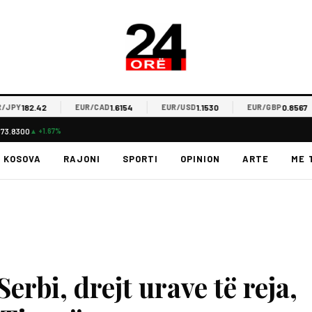
182.42
1.6154
1.1530
0.8567
EUR/CAD
EUR/USD
EUR/GBP
$73.8300
▲ +1.67%
KOSOVA
RAJONI
SPORTI
OPINION
ARTE
ME 
erbi, drejt urave të reja,