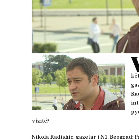
kë
gaz
Rad
int
pye
vizitë?
Nikola Radishiç, gazetar i N1, Beograd:
Pr