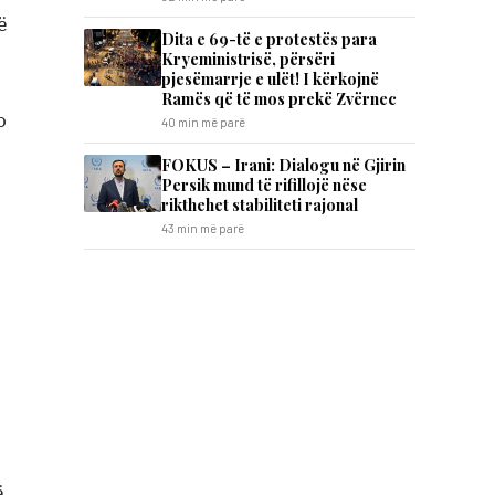
ë
Dita e 69-të e protestës para
Kryeministrisë, përsëri
pjesëmarrje e ulët! I kërkojnë
Ramës që të mos prekë Zvërnec
o
40 min më parë
FOKUS – Irani: Dialogu në Gjirin
Persik mund të rifillojë nëse
rikthehet stabiliteti rajonal
43 min më parë
i
ë