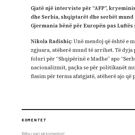
Gjatë një interviste për “AFP”, kryeminis
dhe Serbia, shqiptarët dhe serbët mund 
Gjermania bënë për Europën pas Luftës s
Nikola Radishiç
: Unë mendoj që është e m
zgjuara, atëherë mund të arrihet. Të dyja 
foluri për “Shqipërinë e Madhe” apo “Serbin
nacionalizmit, paçka se për politikanët mu
flasim për terma afatgjatë, atëherë ajo që p
KOMENTET
Bëhu i pari që komenton!