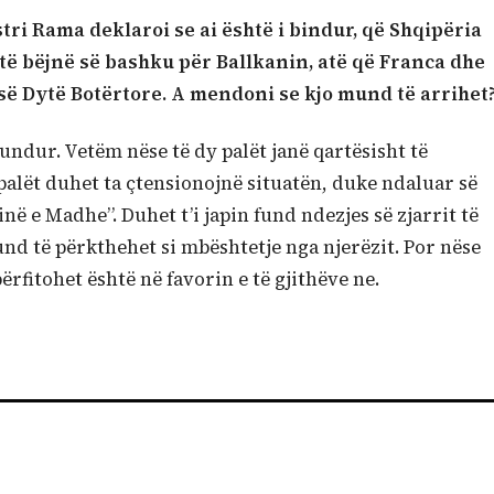
tri Rama deklaroi se ai është i bindur, që Shqipëria
të bëjnë së bashku për Ballkanin, atë që Franca dhe
ë Dytë Botërtore. A mendoni se kjo mund të arrihet
undur. Vetëm nëse të dy palët janë qartësisht të
palët duhet ta çtensionojnë situatën, duke ndaluar së
ë e Madhe”. Duhet t’i japin fund ndezjes së zjarrit të
nd të përkthehet si mbështetje nga njerëzit. Por nëse
ërfitohet është në favorin e të gjithëve ne.