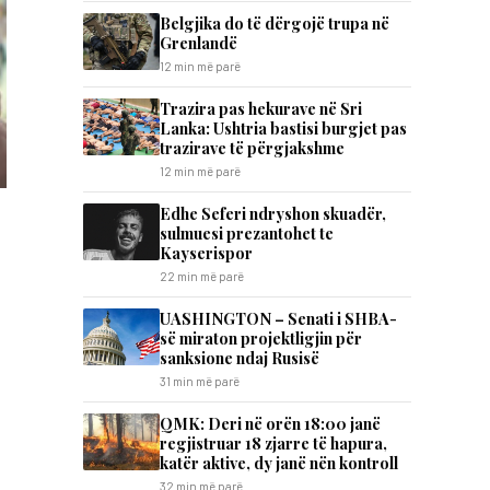
Belgjika do të dërgojë trupa në
Grenlandë
12 min më parë
Trazira pas hekurave në Sri
Lanka: Ushtria bastisi burgjet pas
trazirave të përgjakshme
12 min më parë
Edhe Seferi ndryshon skuadër,
sulmuesi prezantohet te
Kayserispor
22 min më parë
UASHINGTON – Senati i SHBA-
së miraton projektligjin për
sanksione ndaj Rusisë
31 min më parë
QMK: Deri në orën 18:00 janë
regjistruar 18 zjarre të hapura,
katër aktive, dy janë nën kontroll
32 min më parë