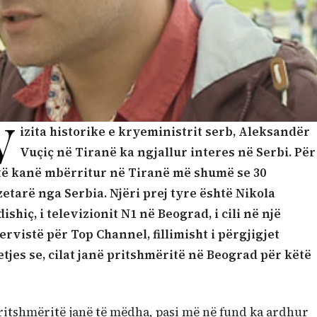
V
izita historike e kryeministrit serb, Aleksandër
Vuçiç në Tiranë ka ngjallur interes në Serbi. Për
të kanë mbërritur në Tiranë më shumë se 30
etarë nga Serbia. Njëri prej tyre është Nikola
ishiç, i televizionit N1 në Beograd, i cili në një
ervistë për Top Channel, fillimisht i përgjigjet
tjes se, cilat janë pritshmëritë në Beograd për këtë
itshmëritë janë të mëdha, pasi më në fund ka ardhur