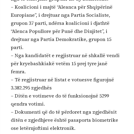
– Koalicioni i majtë “Aleanca për Shqipërinë
Europiane”, i drejtuar nga Partia Socialiste,
grupon 37 parti, ndërsa koalicioni i djathtë
“Alenca Popullore për Punë dhe Dinjitet”, i
drejtuar nga Partia Demokratike, grupon 15
parti.
– Nga kandidatët e regjistruar në shkallë vendi
për kryebashkiakë vetëm 15 prej tyre janë
femra.
– Të regjistruar në listat e votuesve figurojnë
3.382.295 zgjedhës
– Ditën e votimeve do të funksionojnë 5299
qendra votimi.
– Dokumenti që do të përdoret nga zgjedhësit
ditën e zgjedhjeve është pasaporta biometrike
ose letërnjoftimi elektronik.