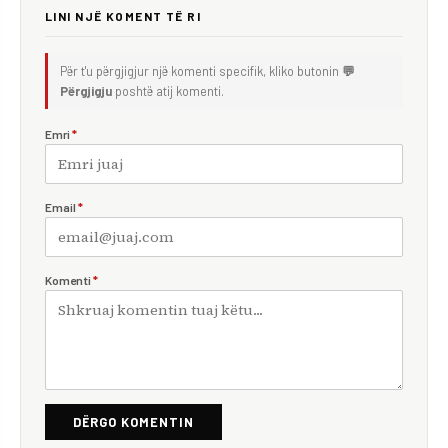
LINI NJË KOMENT TË RI
Për t'u përgjigjur një komenti specifik, kliko butonin
💬
Përgjigju
poshtë atij komenti.
Emri
*
Email
*
Komenti
*
DËRGO KOMENTIN