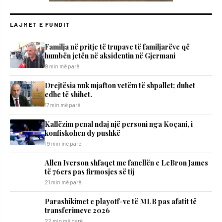
LAJMET E FUNDIT
​Familja në pritje të trupave të familjarëve që
humbën jetën në aksidentin në Gjermani
9 min më parë
Drejtësia nuk mjafton vetëm të shpallet; duhet
edhe të shihet.
17 min më parë
Kallëzim penal ndaj një personi nga Koçani, i
konfiskohen dy pushkë
19 min më parë
Allen Iverson shfaqet me fanellën e LeBron James
të 76ers pas firmosjes së tij
21 min më parë
Parashikimet e playoff-ve të MLB pas afatit të
transferimeve 2026
22 min më parë