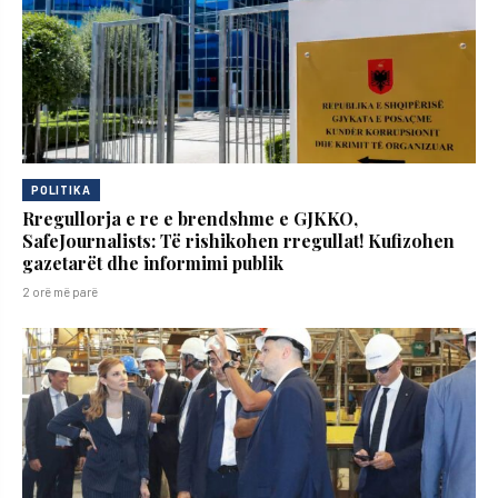
POLITIKA
Rregullorja e re e brendshme e GJKKO,
SafeJournalists: Të rishikohen rregullat! Kufizohen
gazetarët dhe informimi publik
2 orë më parë