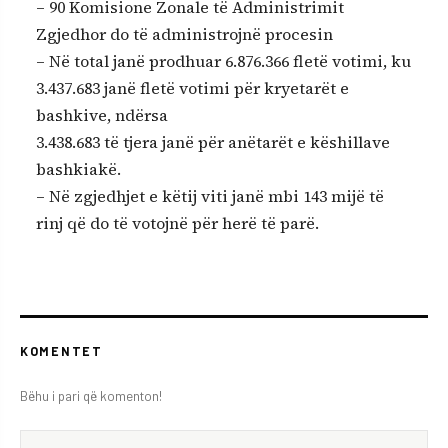
– 90 Komisione Zonale të Administrimit
Zgjedhor do të administrojnë procesin
– Në total janë prodhuar 6.876.366 fletë votimi, ku
3.437.683 janë fletë votimi për kryetarët e
bashkive, ndërsa
3.438.683 të tjera janë për anëtarët e këshillave
bashkiakë.
– Në zgjedhjet e këtij viti janë mbi 143 mijë të
rinj që do të votojnë për herë të parë.
KOMENTET
Bëhu i pari që komenton!