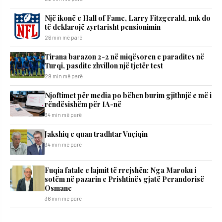
Një ikonë e Hall of Fame, Larry Fitzgerald, nuk do
të deklarojë zyrtarisht pensionimin
26 min më parë
Tirana barazon 2-2 në miqësoren e paradites në
Turqi, pasdite zhvillon një tjetër test
29 min më parë
Njoftimet për media po bëhen burim gjithnjë e më i
rëndësishëm për IA-në
34 min më parë
Jakshiq e quan tradhtar Vuçiqin
34 min më parë
Fuqia fatale e lajmit të rrejshën: Nga Maroku i
sotëm në pazarin e Prishtinës gjatë Perandorisë
Osmane
36 min më parë