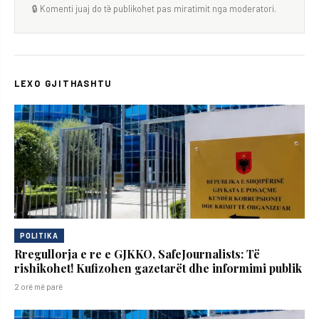
🔒 Komenti juaj do të publikohet pas miratimit nga moderatori.
LEXO GJITHASHTU
POLITIKA
Rregullorja e re e GJKKO, SafeJournalists: Të
rishikohet! Kufizohen gazetarët dhe informimi publik
2 orë më parë