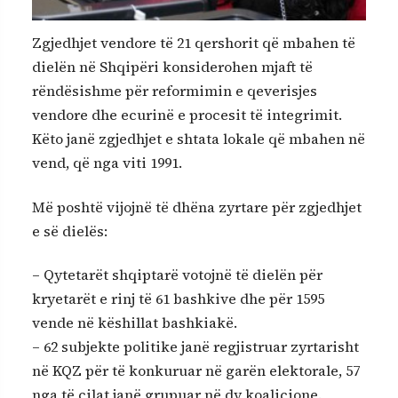
Zgjedhjet vendore të 21 qershorit që mbahen të
dielën në Shqipëri konsiderohen mjaft të
rëndësishme për reformimin e qeverisjes
vendore dhe ecurinë e procesit të integrimit.
Këto janë zgjedhjet e shtata lokale që mbahen në
vend, që nga viti 1991.
Më poshtë vijojnë të dhëna zyrtare për zgjedhjet
e së dielës:
– Qytetarët shqiptarë votojnë të dielën për
kryetarët e rinj të 61 bashkive dhe për 1595
vende në këshillat bashkiakë.
– 62 subjekte politike janë regjistruar zyrtarisht
në KQZ për të konkuruar në garën elektorale, 57
nga të cilat janë grupuar në dy koalicione.