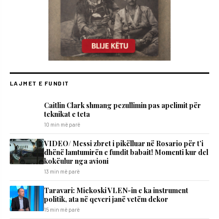
LAJMET E FUNDIT
Caitlin Clark shmang pezullimin pas apelimit për
teknikat e teta
10 min më parë
VIDEO/ Messi zbret i pikëlluar në Rosario për t’i
dhënë lamtumirën e fundit babait! Momenti kur del
kokëulur nga avioni
13 min më parë
Taravari: Mickoski VLEN-in e ka instrument
politik, ata në qeveri janë vetëm dekor
15 min më parë