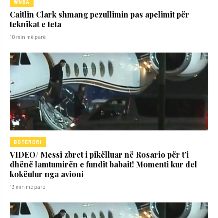
WNBA
Caitlin Clark shmang pezullimin pas apelimit për
teknikat e teta
10 min më parë
BOTERORI
VIDEO/ Messi zbret i pikëlluar në Rosario për t’i
dhënë lamtumirën e fundit babait! Momenti kur del
kokëulur nga avioni
13 min më parë