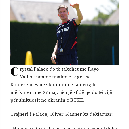
C
rystal Palace do të takohet me Rayo
Vallecanon në finalen e Ligës së
Konferencës në stadiumin e Leipzig të
mërkurën, më 27 maj, në një sfidë që do të vijë
për shikuesit në ekranin e RTSH.
Trajneri i Palace, Oliver Glasner ka deklaruar:
“Mendoj se të gjithë ne, kur ishim të vegjël duke