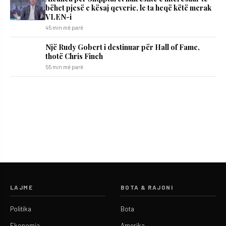
bëhet pjesë e kësaj qeverie, le ta heqë këtë merak
VLEN-i
45 min më parë
Një Rudy Gobert i destinuar për Hall of Fame,
thotë Chris Finch
55 min më parë
LAJME
BOTA & RAJONI
Politika
Bota
Ekonomia
Amerika