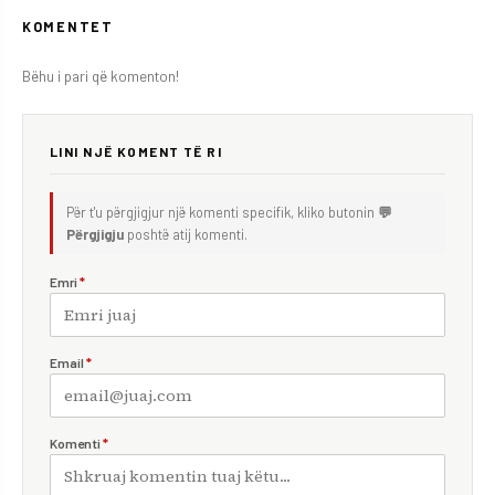
KOMENTET
Bëhu i pari që komenton!
LINI NJË KOMENT TË RI
Për t'u përgjigjur një komenti specifik, kliko butonin
💬
Përgjigju
poshtë atij komenti.
Emri
*
Email
*
Komenti
*