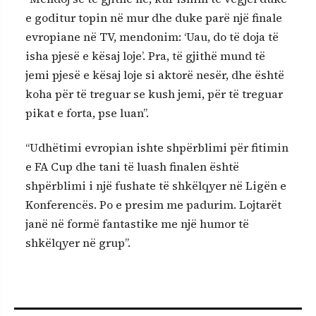
e goditur topin në mur dhe duke parë një finale
evropiane në TV, mendonim: ‘Uau, do të doja të
isha pjesë e kësaj loje’. Pra, të gjithë mund të
jemi pjesë e kësaj loje si aktorë nesër, dhe është
koha për të treguar se kush jemi, për të treguar
pikat e forta, pse luan”.
“Udhëtimi evropian ishte shpërblimi për fitimin
e FA Cup dhe tani të luash finalen është
shpërblimi i një fushate të shkëlqyer në Ligën e
Konferencës. Po e presim me padurim. Lojtarët
janë në formë fantastike me një humor të
shkëlqyer në grup”.