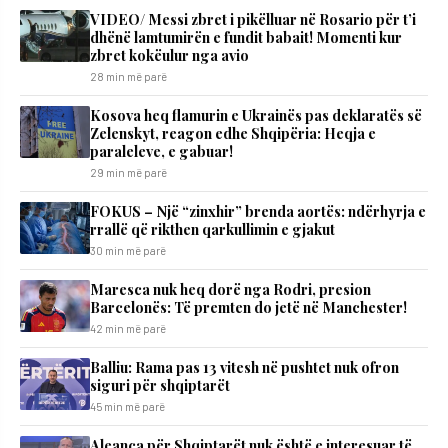
VIDEO/ Messi zbret i pikëlluar në Rosario për t’i
dhënë lamtumirën e fundit babait! Momenti kur
zbret kokëulur nga avio
28 min më parë
Kosova heq flamurin e Ukrainës pas deklaratës së
Zelenskyt, reagon edhe Shqipëria: Heqja e
paraleleve, e gabuar!
29 min më parë
FOKUS – Një “zinxhir” brenda aortës: ndërhyrja e
rrallë që rikthen qarkullimin e gjakut
30 min më parë
Maresca nuk heq dorë nga Rodri, presion
Barcelonës: Të premten do jetë në Manchester!
42 min më parë
Balliu: Rama pas 13 vitesh në pushtet nuk ofron
siguri për shqiptarët
45 min më parë
Aleanca për Shqiptarët nuk është e interesuar të