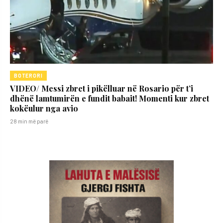
BOTERORI
VIDEO/ Messi zbret i pikëlluar në Rosario për t’i
dhënë lamtumirën e fundit babait! Momenti kur zbret
kokëulur nga avio
28 min më parë