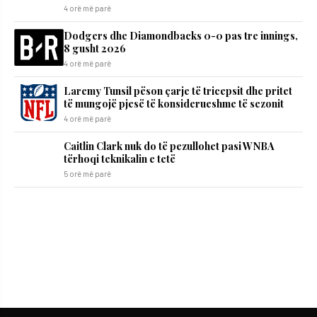
4 orë më parë
Dodgers dhe Diamondbacks 0-0 pas tre innings,
8 gusht 2026
4 orë më parë
Laremy Tunsil pëson çarje të tricepsit dhe pritet
të mungojë pjesë të konsiderueshme të sezonit
4 orë më parë
Caitlin Clark nuk do të pezullohet pasi WNBA
tërhoqi teknikalin e tetë
5 orë më parë