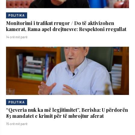
POLITIKA
Monitorimi i trafikut rrugor / Do të aktivizohen
kamerat, Rama apel drejtuesve: Respektoni rregullat
14 orë më parë
POLITIKA
“Qeveria nuk ka më legjitimitet”, Berisha: U përdorën
83 mandatet e krimit për të mbrojtur aferat
15 orë më parë