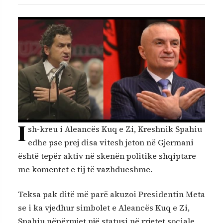
I
sh-kreu i Aleancës Kuq e Zi, Kreshnik Spahiu
edhe pse prej disa vitesh jeton në Gjermani
është tepër aktiv në skenën politike shqiptare
me komentet e tij të vazhdueshme.
Teksa pak ditë më parë akuzoi Presidentin Meta
se i ka vjedhur simbolet e Aleancës Kuq e Zi,
Spahiu nëpërmjet një statusi në rrjetet sociale