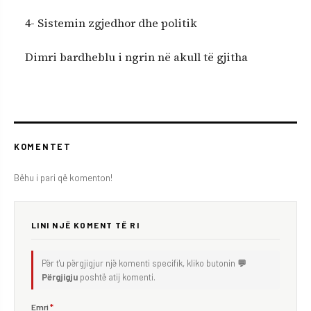
4- Sistemin zgjedhor dhe politik
Dimri bardheblu i ngrin në akull të gjitha
KOMENTET
Bëhu i pari që komenton!
LINI NJË KOMENT TË RI
Për t'u përgjigjur një komenti specifik, kliko butonin
💬
Përgjigju
poshtë atij komenti.
Emri
*