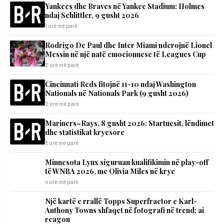
Yankees dhe Braves në Yankee Stadium: Holmes
ndaj Schlittler, 9 gusht 2026
1 orë më parë
Rodrigo De Paul dhe Inter Miami nderojnë Lionel
Messin në një natë emocionuese të Leagues Cup
2 orë më parë
Cincinnati Reds fitojnë 11-10 ndaj Washington
Nationals në Nationals Park (9 gusht 2026)
2 orë më parë
Mariners–Rays, 8 gusht 2026: Startuesit, lëndimet
dhe statistikat kryesore
3 orë më parë
Minnesota Lynx siguruan kualifikimin në play-off
të WNBA 2026, me Olivia Miles në krye
4 orë më parë
Një kartë e rrallë Topps Superfractor e Karl-
Anthony Towns shfaqet në fotografi në trend; ai
reagon