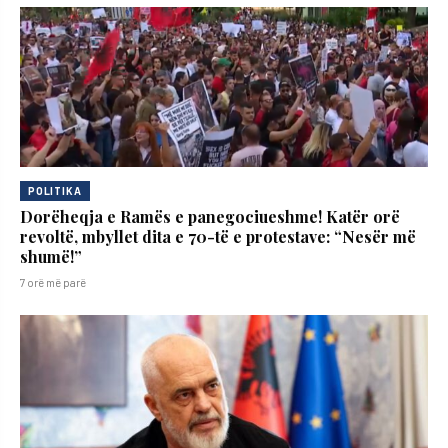
POLITIKA
Dorëheqja e Ramës e panegociueshme! Katër orë
revoltë, mbyllet dita e 70-të e protestave: “Nesër më
shumë!”
7 orë më parë