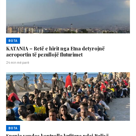
BOTA
KATANIA – Retë e hirit nga Etna detyrojnë
aeroportin të pezullojë fluturimet
24 min më parë
BOTA
Spanja vendos kontrolle kufitare ndaj Italisë,