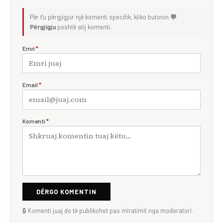
Për t'u përgjigjur një komenti specifik, kliko butonin
💬
Përgjigju
poshtë atij komenti.
Emri
*
Email
*
Komenti
*
DËRGO KOMENTIN
🔒 Komenti juaj do të publikohet pas miratimit nga moderatori.