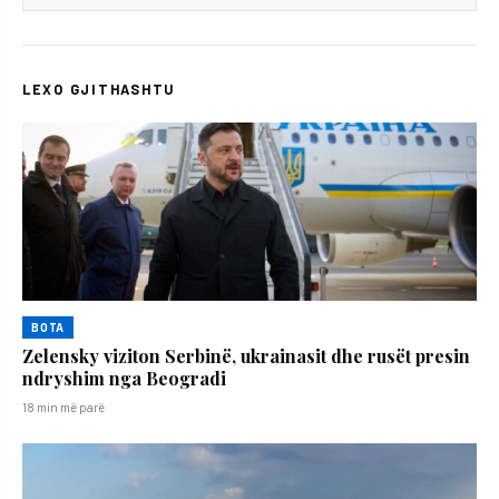
LEXO GJITHASHTU
BOTA
Zelensky viziton Serbinë, ukrainasit dhe rusët presin
ndryshim nga Beogradi
18 min më parë