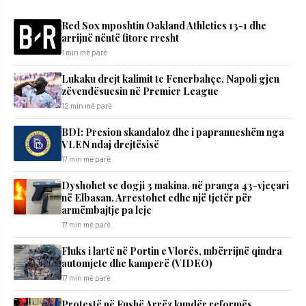
Red Sox mposhtin Oakland Athletics 13-1 dhe
arrijnë nëntë fitore rresht
1 min më parë
Lukaku drejt kalimit te Fenerbahçe, Napoli gjen
zëvendësuesin në Premier League
12 min më parë
BDI: Presion skandaloz dhe i papranueshëm nga
VLEN ndaj drejtësisë
17 min më parë
Dyshohet se dogji 3 makina, në pranga 43-vjeçari
në Elbasan. Arrestohet edhe një tjetër për
armëmbajtje pa leje
17 min më parë
Fluks i lartë në Portin e Vlorës, mbërrijnë qindra
automjete dhe kamperë (VIDEO)
17 min më parë
Protestë në Fushë Arrëz kundër reformës