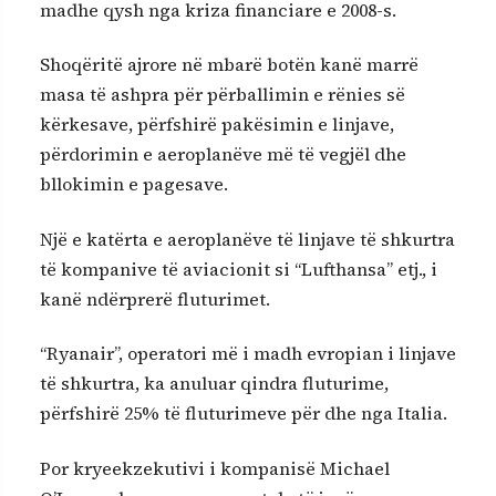
madhe qysh nga kriza financiare e 2008-s.
Shoqëritë ajrore në mbarë botën kanë marrë
masa të ashpra për përballimin e rënies së
kërkesave, përfshirë pakësimin e linjave,
përdorimin e aeroplanëve më të vegjël dhe
bllokimin e pagesave.
Një e katërta e aeroplanëve të linjave të shkurtra
të kompanive të aviacionit si “Lufthansa” etj., i
kanë ndërprerë fluturimet.
“Ryanair”, operatori më i madh evropian i linjave
të shkurtra, ka anuluar qindra fluturime,
përfshirë 25% të fluturimeve për dhe nga Italia.
Por kryeekzekutivi i kompanisë Michael