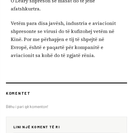
O’Leary shpreson se masat do të jenë
afatshkurtra.
Vetëm para disa javësh, industria e aviacionit
shpresonte se virusi do të kufizohej vetëm në
Kinë. Por me përhapjen e tij të shpejtë në
Evropë, është e paqartë për kompanitë e
aviacionit sa kohë do të zgjatë rënia.
KOMENTET
Bëhu i pari që komenton!
LINI NJË KOMENT TË RI