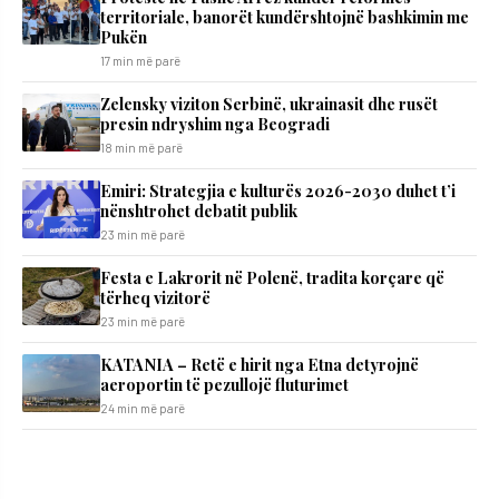
territoriale, banorët kundërshtojnë bashkimin me
Pukën
17 min më parë
Zelensky viziton Serbinë, ukrainasit dhe rusët
presin ndryshim nga Beogradi
18 min më parë
Emiri: Strategjia e kulturës 2026-2030 duhet t’i
nënshtrohet debatit publik
23 min më parë
Festa e Lakrorit në Polenë, tradita korçare që
tërheq vizitorë
23 min më parë
KATANIA – Retë e hirit nga Etna detyrojnë
aeroportin të pezullojë fluturimet
24 min më parë