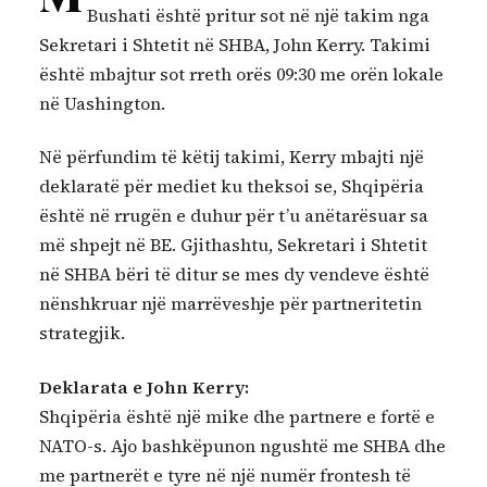
Bushati është pritur sot në një takim nga
Sekretari i Shtetit në SHBA, John Kerry. Takimi
është mbajtur sot rreth orës 09:30 me orën lokale
në Uashington.
Në përfundim të këtij takimi, Kerry mbajti një
deklaratë për mediet ku theksoi se, Shqipëria
është në rrugën e duhur për t’u anëtarësuar sa
më shpejt në BE. Gjithashtu, Sekretari i Shtetit
në SHBA bëri të ditur se mes dy vendeve është
nënshkruar një marrëveshje për partneritetin
strategjik.
Deklarata e John Kerry:
Shqipëria është një mike dhe partnere e fortë e
NATO-s. Ajo bashkëpunon ngushtë me SHBA dhe
me partnerët e tyre në një numër frontesh të