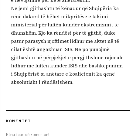
Ne jemi gjithashtu të kënaqur që Shqipëria ka
rënë dakord të bëhet mikpritëse e takimit
ministerial për luftën kundër ekstremizmit të
dhunshëm. Kjo ka rëndësi për të gjithë, duke
patur parasysh njoftimet lidhur me aktet në të
cilat është angazhuar ISIS. Ne po punojmë
gjithashtu në përpjekjet e përgjithshme rajonale
lidhur me luftën kundër ISIS dhe bashkëpunimi
i Shqipërisë si anëtare e koalicionit ka qenë
absolutisht i rëndësishëm.
KOMENTET
Bëhu i pari që komenton!