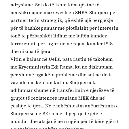
ndryshme. Sot do të kemi kënaqësinë të
nënshkruajmë marrëveshjen SHBA-Shqipëri për
partneritetin strategjik, që është një përpjekje
për të bashkëpunuar më plotësisht për interesin
tonë të përbashkët lidhur me luftën kundër
terrorizmit, për sigurinë në rajon, kundër ISIS
dhe nisma të tjera.
Vitin e kaluar në Uells, pata rastin të takohem
me Kryeministrin Edi Rama, ku ne diskutuam
për shumë nga këto probleme dhe sot ne do ta
vazhdojmë këtë diskutim. Shqipëria ka
ndihmuar shumë në transferimin e njerëzve të
grupit të rezistencës iraniane MEK dhe në
çështje të tjera. Ne e mbështesim anëtarësimin e
Shqipërisë në BE sa më shpejt që të jetë e
mundur dhe ata janë në rrugën për të bërë gjërat
e nevojshme për këtë anëtarësim.