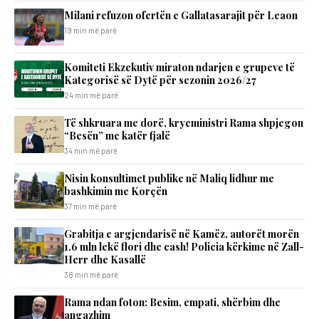
Milani refuzon ofertën e Gallatasarajit për Leaon
19 min më parë
Komiteti Ekzekutiv miraton ndarjen e grupeve të
Kategorisë së Dytë për sezonin 2026/27
24 min më parë
Të shkruara me dorë, kryeministri Rama shpjegon
“Besën” me katër fjalë
34 min më parë
Nisin konsultimet publike në Maliq lidhur me
bashkimin me Korçën
37 min më parë
Grabitja e argjendarisë në Kamëz, autorët morën
1.6 mln lekë flori dhe cash! Policia kërkime në Zall-
Herr dhe Kasallë
38 min më parë
Rama ndan foton: Besim, empati, shërbim dhe
angazhim