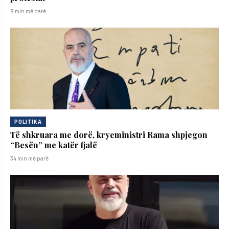
9 min më parë
POLITIKA
Të shkruara me dorë, kryeministri Rama shpjegon
“Besën” me katër fjalë
34 min më parë