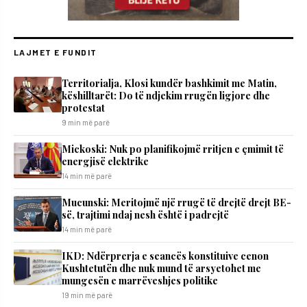
LAJMET E FUNDIT
Territorialja, Klosi kundër bashkimit me Matin,
këshilltarët: Do të ndjekim rrugën ligjore dhe
protestat
9 min më parë
Mickoski: Nuk po planifikojmë rritjen e çmimit të
energjisë elektrike
14 min më parë
Mucunski: Meritojmë një rrugë të drejtë drejt BE-
së, trajtimi ndaj nesh është i padrejtë
14 min më parë
IKD: Ndërprerja e seancës konstituive cenon
Kushtetutën dhe nuk mund të arsyetohet me
mungesën e marrëveshjes politike
19 min më parë