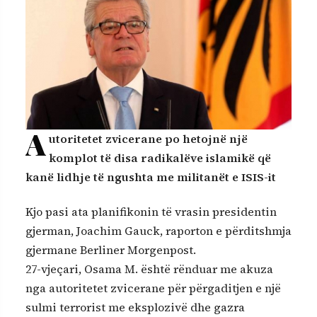
A
utoritetet zvicerane po hetojnë një
komplot të disa radikalëve islamikë që
kanë lidhje të ngushta me militanët e ISIS-it
Kjo pasi ata planifikonin të vrasin presidentin
gjerman, Joachim Gauck, raporton e përditshmja
gjermane Berliner Morgenpost.
27-vjeçari, Osama M. është rënduar me akuza
nga autoritetet zvicerane për përgaditjen e një
sulmi terrorist me eksplozivë dhe gazra