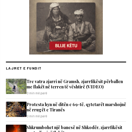
LAJMET E FUNDIT
Tre vatra zjarri në Gramsh, zjarrfikësit përballen
me flakët në terren të vështirë (VIDEO)
0 min më parë
Protesta hyn në ditën e 69-të, qytetarët marshojnë
në rrugët e Tiranës
0 min më parë
Shkrumbohet një banesë në Shkodër, zjarrfikësit