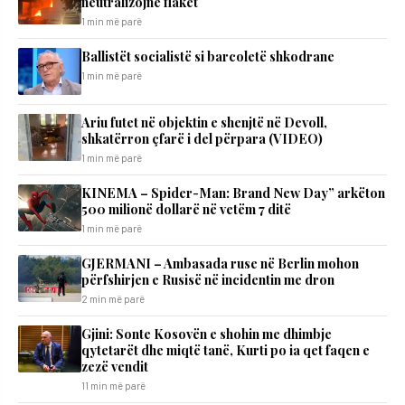
neutralizojnë flakët
1 min më parë
Ballistët socialistë si barcoletë shkodrane
1 min më parë
Ariu futet në objektin e shenjtë në Devoll,
shkatërron çfarë i del përpara (VIDEO)
1 min më parë
KINEMA – Spider-Man: Brand New Day” arkëton
500 milionë dollarë në vetëm 7 ditë
1 min më parë
GJERMANI – Ambasada ruse në Berlin mohon
përfshirjen e Rusisë në incidentin me dron
2 min më parë
Gjini: Sonte Kosovën e shohin me dhimbje
qytetarët dhe miqtë tanë, Kurti po ia qet faqen e
zezë vendit
11 min më parë