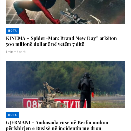
BOTA
KINEMA – Spider-Man: Brand New Day” arkëton
500 milionë dollarë në vetëm 7 ditë
1 min më parë
BOTA
GJERMANI – Ambasada ruse në Berlin mohon
përfshirjen e Rusisë në incidentin me dron