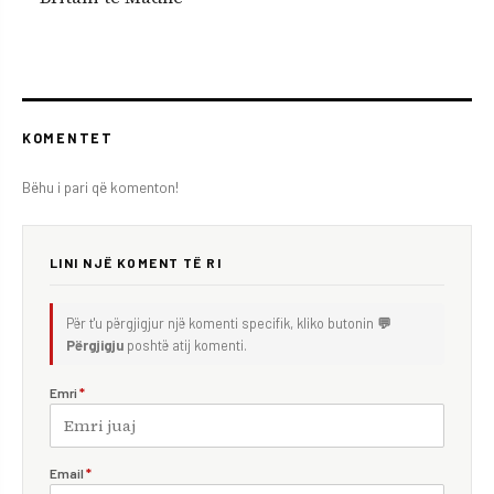
KOMENTET
Bëhu i pari që komenton!
LINI NJË KOMENT TË RI
Për t'u përgjigjur një komenti specifik, kliko butonin
💬
Përgjigju
poshtë atij komenti.
Emri
*
Email
*