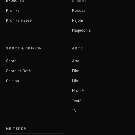
Ekonomia
Amerika
Kronika
Kosova
Kronika e Zezë
Rajoni
Maqedonia
SPORT & OPINION
ARTE
Sporti
Arte
Sporti në Botë
Film
Opinion
Libri
Muzikë
Teatër
TV
MË TEPËR