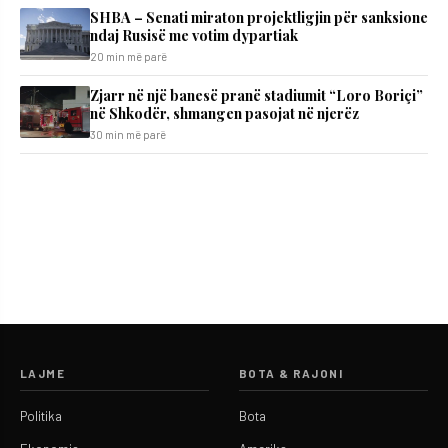
SHBA – Senati miraton projektligjin për sanksione
ndaj Rusisë me votim dypartiak
20 min më parë
Zjarr në një banesë pranë stadiumit “Loro Boriçi”
në Shkodër, shmangen pasojat në njerëz
30 min më parë
LAJME
BOTA & RAJONI
Politika
Bota