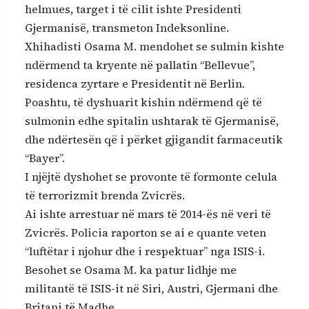
helmues, target i të cilit ishte Presidenti
Gjermanisë, transmeton Indeksonline.
Xhihadisti Osama M. mendohet se sulmin kishte
ndërmend ta kryente në pallatin “Bellevue”,
residenca zyrtare e Presidentit në Berlin.
Poashtu, të dyshuarit kishin ndërmend që të
sulmonin edhe spitalin ushtarak të Gjermanisë,
dhe ndërtesën që i përket gjigandit farmaceutik
“Bayer”.
I njëjtë dyshohet se provonte të formonte celula
të terrorizmit brenda Zvicrës.
Ai ishte arrestuar në mars të 2014-ës në veri të
Zvicrës. Policia raporton se ai e quante veten
“luftëtar i njohur dhe i respektuar” nga ISIS-i.
Besohet se Osama M. ka patur lidhje me
militantë të ISIS-it në Siri, Austri, Gjermani dhe
Britani të Madhe