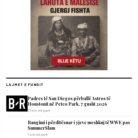
LAJMET E FUNDIT
Padres të San Diegos përballë Astros të
Houstonit në Petco Park, 7 gusht 2026
31 min më parë
Rangimi i përditësuar i yjeve meshkuj të WWE pas
SummerSlam
1 orë më parë