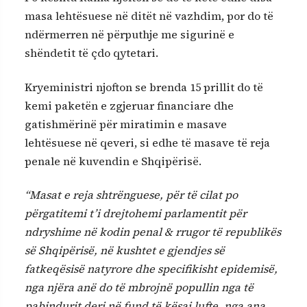
masa lehtësuese në ditët në vazhdim, por do të
ndërmerren në përputhje me sigurinë e
shëndetit të çdo qytetari.
Kryeministri njofton se brenda 15 prillit do të
kemi paketën e zgjeruar financiare dhe
gatishmërinë për miratimin e masave
lehtësuese në qeveri, si edhe të masave të reja
penale në kuvendin e Shqipërisë.
“Masat e reja shtrënguese, për të cilat po
përgatitemi t’i drejtohemi parlamentit për
ndryshime në kodin penal & rrugor të republikës
së Shqipërisë, në kushtet e gjendjes së
fatkeqësisë natyrore dhe specifikisht epidemisë,
nga njëra anë do të mbrojnë popullin nga të
pabindurit deri në fund të kësaj lufte, nga ana