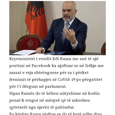
Kryeministri i vendit Edi Rama me anë të një
postimi në Facebook ka njoftuar se në lidhje me
masat e reja shtrënguese për sa i përket
frenimit të përhapjes së CoVid-19 po përgatitet
për t’i dërguar në parlament.
Sipas Ramës do të bëhen ndryshime në kodin
penal & rrugor në mënyrë që të mbrohen
qytetarët nga njerëz të pabindur.
Po kështu Rama njofton se do të ketë edhe disa