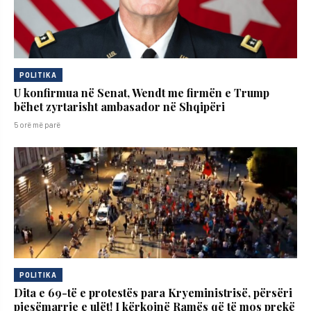
POLITIKA
U konfirmua në Senat, Wendt me firmën e Trump
bëhet zyrtarisht ambasador në Shqipëri
5 orë më parë
POLITIKA
Dita e 69-të e protestës para Kryeministrisë, përsëri
pjesëmarrje e ulët! I kërkojnë Ramës që të mos prekë