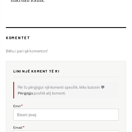
shkruan Rama.
KOMENTET
Bëhu i pari që komenton!
LINI NJË KOMENT TË RI
Për t'u përgjigjur një komenti specifik, kliko butonin
💬
Përgjigju
poshtë atij komenti.
Emri
*
Email
*