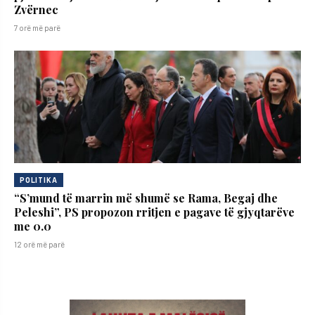
Zvërnec
7 orë më parë
POLITIKA
“S’mund të marrin më shumë se Rama, Begaj dhe
Peleshi”, PS propozon rritjen e pagave të gjyqtarëve
me 0.0
12 orë më parë