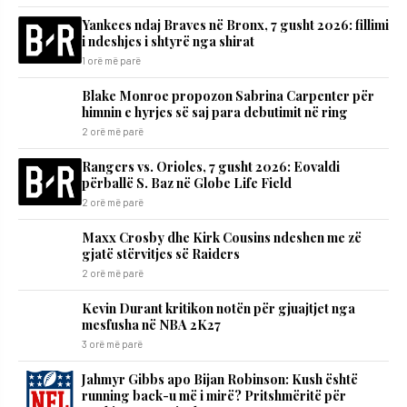
Yankees ndaj Braves në Bronx, 7 gusht 2026: fillimi
i ndeshjes i shtyrë nga shirat
1 orë më parë
Blake Monroe propozon Sabrina Carpenter për
himnin e hyrjes së saj para debutimit në ring
2 orë më parë
Rangers vs. Orioles, 7 gusht 2026: Eovaldi
përballë S. Baz në Globe Life Field
2 orë më parë
Maxx Crosby dhe Kirk Cousins ndeshen me zë
gjatë stërvitjes së Raiders
2 orë më parë
Kevin Durant kritikon notën për gjuajtjet nga
mesfusha në NBA 2K27
3 orë më parë
Jahmyr Gibbs apo Bijan Robinson: Kush është
running back-u më i mirë? Pritshmëritë për