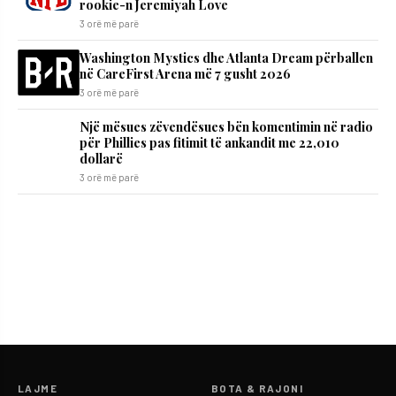
rookie-n Jeremiyah Love
3 orë më parë
Washington Mystics dhe Atlanta Dream përballen
në CareFirst Arena më 7 gusht 2026
3 orë më parë
Një mësues zëvendësues bën komentimin në radio
për Phillies pas fitimit të ankandit me 22,010
dollarë
3 orë më parë
LAJME
BOTA & RAJONI