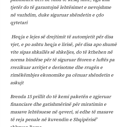
tjetër do të garantojnë lehtësimet e nevojshme
në vazhdim, duke siguruar shëndetin e çdo
qytetari
Heqja e lejes së drejtimit të automjetit për disa
vjet, e po ashtu heqja e lirisë, për disa apo shumë
vite sipas shkallës së shkeljes, do të kthehen në
norma bindëse për të siguruar fitoren e luftës pa
rrezikuar arritjet e derisotme dhe rrugën e
rimëkëmbjes ekonomike pa cënuar shëndetin e
askujt
Brenda 15 prillit do të kemi paketën e zgjeruar
financiare dhe gatishmërinë për miratimin e
masave lehtësuese në qeveri, si edhe të masave
të reja penale në kuvendin e Shqipërisë
”