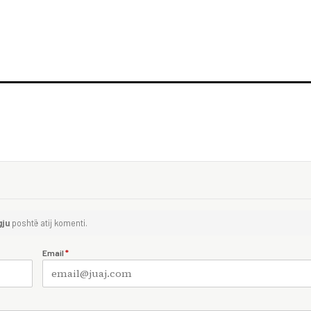
gju
poshtë atij komenti.
Email
*