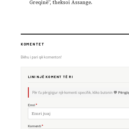
Greqinë”, theksoi Assange.
KOMENTET
Bëhu i pari që komenton!
LINI NJË KOMENT TË RI
Për t'u përgjigjur një komenti specifik, kliko butonin
💬 Përgji
Emri
*
Komenti
*