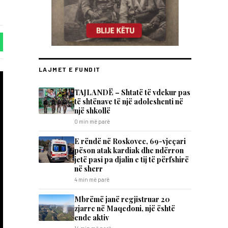
LAJMET E FUNDIT
TAJLANDË – Shtatë të vdekur pas
të shtënave të një adoleshenti në
një shkollë
0 min më parë
E rëndë në Roskovec, 69-vjeçari
pëson atak kardiak dhe ndërron
jetë pasi pa djalin e tij të përfshirë
në sherr
4 min më parë
Mbrëmë janë regjistruar 20
zjarre në Maqedoni, një është
ende aktiv