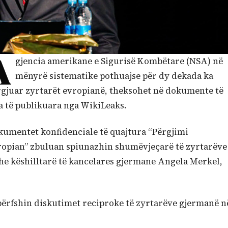
A
gjencia amerikane e Sigurisë Kombëtare (NSA) në
mënyrë sistematike pothuajse për dy dekada ka
gjuar zyrtarët evropianë, theksohet në dokumente të
a të publikuara nga WikiLeaks.
umentet konfidenciale të quajtura “Përgjimi
ropian” zbuluan spiunazhin shumëvjeçarë të zyrtarëve
he këshilltarë të kancelares gjermane Angela Merkel,
përfshin diskutimet reciproke të zyrtarëve gjermanë n