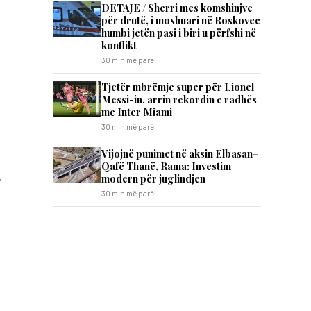
DETAJE / Sherri mes komshinjve
për drutë, i moshuari në Roskovec
humbi jetën pasi i biri u përfshi në
konflikt
30 min më parë
Tjetër mbrëmje super për Lionel
Messi-in, arrin rekordin e radhës
me Inter Miami
30 min më parë
Vijojnë punimet në aksin Elbasan–
Qafë Thanë, Rama: Investim
modern për juglindjen
ë
30 min më parë