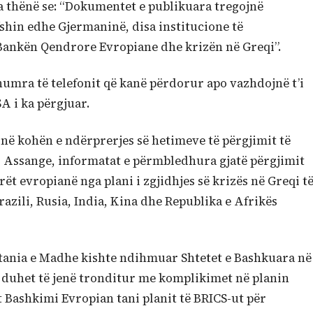
a thënë se: “Dokumentet e publikuara tregojnë
shin edhe Gjermaninë, disa institucione të
Bankën Qendrore Evropiane dhe krizën në Greqi”.
numra të telefonit që kanë përdorur apo vazhdojnë t’i
A i ka përgjuar.
në kohën e ndërprerjes së hetimeve të përgjimit të
i Assange, informatat e përmbledhura gjatë përgjimit
t evropianë nga plani i zgjidhjes së krizës në Greqi t
razili, Rusia, India, Kina dhe Republika e Afrikës
tania e Madhe kishte ndihmuar Shtetet e Bashkuara në
duhet të jenë tronditur me komplikimet në planin
et Bashkimi Evropian tani planit të BRICS-ut për