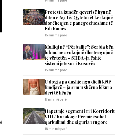
14 min më parë
Protesta kundër qeverisë hyn në
ditën e 69-të/ Qytetarët kërkojnë
dorëheqjen e panegociueshme të
Edi Ramës
15 min më parë
Mulliqi në “Përballje”: Serbia bën
lobim, ne avokojmë dhe tregojmë
të vërtetën – SHBA-ja është
sistemi jetësor i Kosovës
15 min më parë
U dogja pa dashje nga dielli këtë
fundjavë – ja si m’u shërua lëkura
deri të hënën
17 min më parë
Hapet një segment i ri i Korridorit
VIII / Karakaçi: Përmirësohet
ë
qarkullimi dhe siguria rrugore
18 min më parë