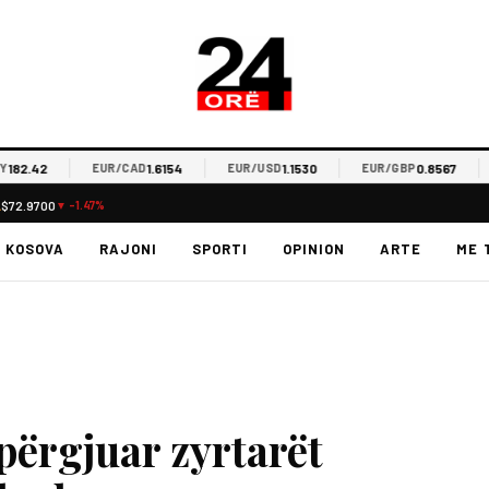
2.42
1.6154
1.1530
0.8567
EUR/CAD
EUR/USD
EUR/GBP
E
L
$72.9700
▼ -1.47%
KOSOVA
RAJONI
SPORTI
OPINION
ARTE
ME 
përgjuar zyrtarët