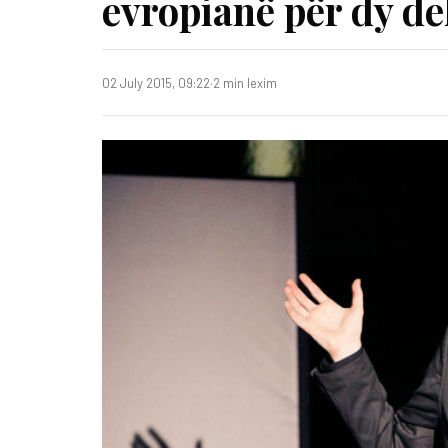
evropianë për dy d
02 July 2015, 09:22
·
2 min lexim