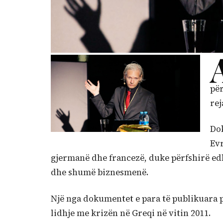
për
rej
Dok
Ev
gjermanë dhe francezë, duke përfshirë ed
dhe shumë biznesmenë.
Një nga dokumentet e para të publikuara 
lidhje me krizën në Greqi në vitin 2011.