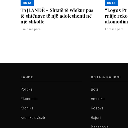
BOTA
BOTA
TAJLANDË – Shtatë të vdekur pas
“Logos Pr
të shtënave të një adoleshenti në
rritje rek
një shkollë
akomodime 
0 min më parë
1 orë më parë
LAJME
BOTA & RAJONI
Politika
Bota
Ekonomia
Amerika
Kronika
Kosova
Kronika e Zezë
Rajoni
Maqedonia