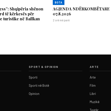
BOTA
ess”: Shqipëria shënon
AGJENDA NDËRKOMBËTARE
ord të kërkesës për
07.8.2026
turistike në Ballkan
2 orë më parë
SPORT & OPINION
ARTE
Sporti
Arte
Sporti në Botë
Film
Opinion
Libri
Muzikë
Teatër