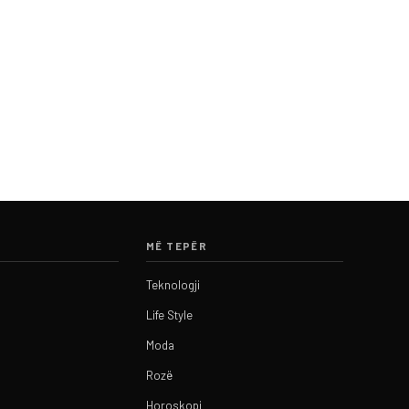
MË TEPËR
Teknologji
Life Style
Moda
Rozë
Horoskopi