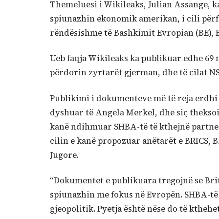
Themeluesi i Wikileaks, Julian Assange, k
spiunazhin ekonomik amerikan, i cili përf
rëndësishme të Bashkimit Evropian (BE), 
Ueb faqja Wikileaks ka publikuar edhe 69 
përdorin zyrtarët gjerman, dhe të cilat NS
Publikimi i dokumenteve më të reja erdhi 
dyshuar të Angela Merkel, dhe siç thekso
kanë ndihmuar SHBA-të të kthejnë partnerë
cilin e kanë propozuar anëtarët e BRICS, B
Jugore.
“Dokumentet e publikuara tregojnë se Bri
spiunazhin me fokus në Evropën. SHBA-të 
gjeopolitik. Pyetja është nëse do të ktheh