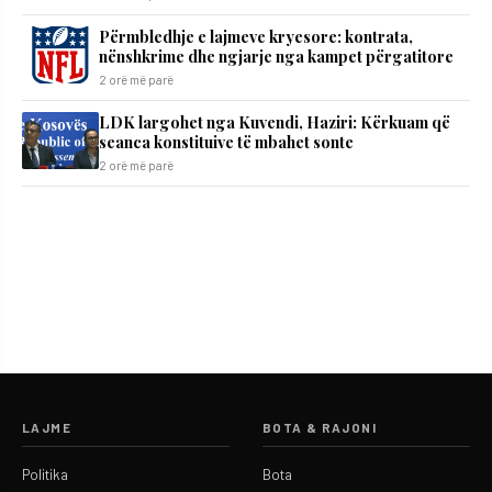
Përmbledhje e lajmeve kryesore: kontrata,
nënshkrime dhe ngjarje nga kampet përgatitore
2 orë më parë
LDK largohet nga Kuvendi, Haziri: Kërkuam që
seanca konstituive të mbahet sonte
2 orë më parë
LAJME
BOTA & RAJONI
Politika
Bota