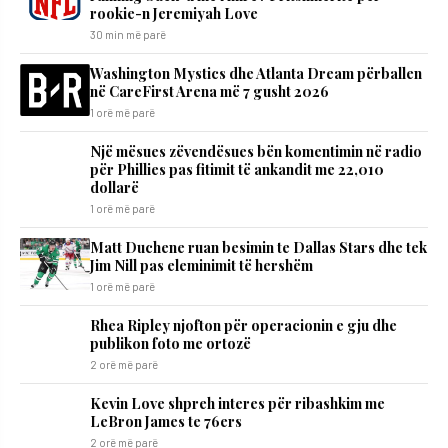
rookie-n Jeremiyah Love
30 min më parë
Washington Mystics dhe Atlanta Dream përballen
në CareFirst Arena më 7 gusht 2026
1 orë më parë
Një mësues zëvendësues bën komentimin në radio
për Phillies pas fitimit të ankandit me 22,010
dollarë
1 orë më parë
Matt Duchene ruan besimin te Dallas Stars dhe tek
Jim Nill pas eleminimit të hershëm
1 orë më parë
Rhea Ripley njofton për operacionin e gju dhe
publikon foto me ortozë
2 orë më parë
Kevin Love shpreh interes për ribashkim me
LeBron James te 76ers
2 orë më parë