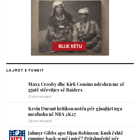
LAJMET E FUNDIT
Maxx Crosby dhe Kirk Cousins ndeshen me zë
gjatë stërvitjes së Raiders
21 min më parë
Kevin Durant kritikon notën për gjuajtjet nga
mesfusha në NBA 2K27
26 min më parë
Jahmyr Gibbs apo Bijan Robinson: Kush është
running back-u më i mirë? Pritshmëritë për