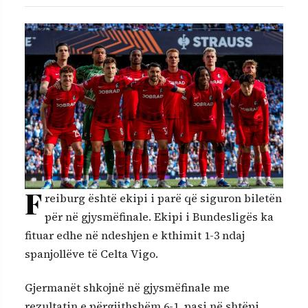
F
reiburg është ekipi i parë që siguron biletën
për në gjysmëfinale. Ekipi i Bundesligës ka
fituar edhe në ndeshjen e kthimit 1-3 ndaj
spanjollëve të Celta Vigo.
Gjermanët shkojnë në gjysmëfinale me
rezultatin e përgjithshëm 6-1, pasi në shtëpi