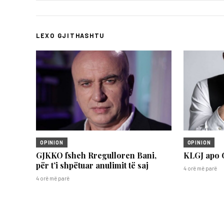
LEXO GJITHASHTU
OPINION
OPINION
GJKKO fsheh Rregulloren Bani,
KLGJ apo 
për t’i shpëtuar anulimit të saj
4 orë më parë
4 orë më parë