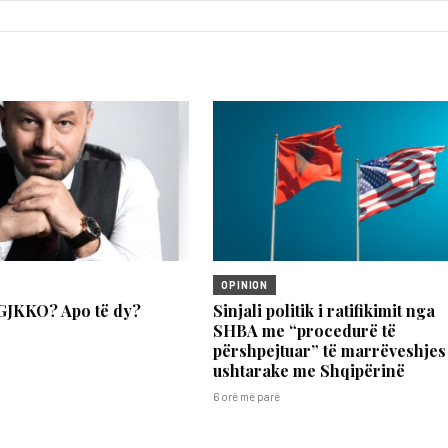
OPINION
GJKKO? Apo të dy?
Sinjali politik i ratifikimit nga
SHBA me “procedurë të
përshpejtuar” të marrëveshjes
ushtarake me Shqipërinë
6 orë më parë