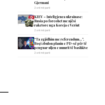
Gjermani
2 orë më parë
KIEV – Inteligjenca ukrainase:
Rusia po forcohet me njësi
raketore nga Koreja e Veriut
2 orë më parë
“Ta zgjidhim me referendum…”,
Boçi zbulon planin e PD-së për të
penguar uljen e numrit të bashkive
2 orë më parë