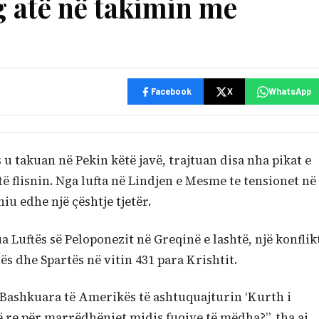
g atë në takimin me
Facebook
X
WhatsApp
u takuan në Pekin këtë javë, trajtuan disa nha pikat e
 të flisnin. Nga lufta në Lindjen e Mesme te tensionet në
iu edhe një çështje tjetër.
rua Luftës së Peloponezit në Greqinë e lashtë, një konflik
s dhe Spartës në vitin 431 para Krishtit.
 Bashkuara të Amerikës të ashtuquajturin ‘Kurth i
ë re për marrëdhëniet midis fuqive të mëdha?”, tha ai.