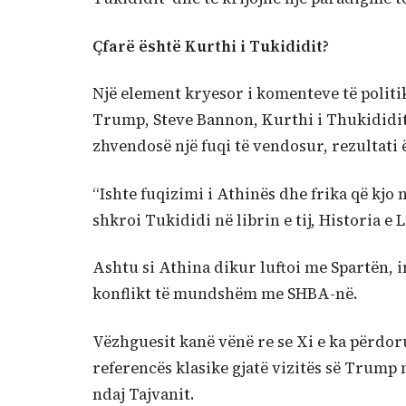
Çfarë është Kurthi i Tukididit?
Një element kryesor i komenteve të politi
Trump, Steve Bannon, Kurthi i Thukididit i
zhvendosë një fuqi të vendosur, rezultati 
“Ishte fuqizimi i Athinës dhe frika që kjo 
shkroi Tukididi në librin e tij, Historia e 
Ashtu si Athina dikur luftoi me Spartën, 
konflikt të mundshëm me SHBA-në.
Vëzhguesit kanë vënë re se Xi e ka përdor
referencës klasike gjatë vizitës së Trump 
ndaj Tajvanit.