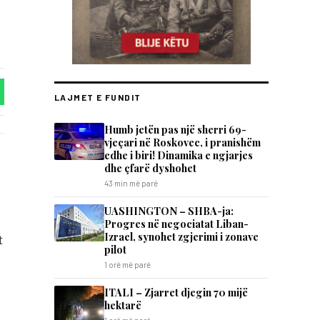
LAJMET E FUNDIT
Humb jetën pas një sherri 69-
vjeçari në Roskovec, i pranishëm
edhe i biri! Dinamika e ngjarjes
dhe çfarë dyshohet
43 min më parë
UASHINGTON – SHBA-ja:
Progres në negociatat Liban-
Izrael, synohet zgjerimi i zonave
t
pilot
1 orë më parë
ITALI – Zjarret djegin 70 mijë
hektarë