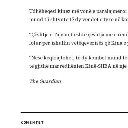
Udhëheqësi kinez më vonë e paralajmëroi 
mund t’i shtynte të dy vendet e tyre në kon
“Çështja e Tajvanit është çështja më e r
folur për ishullin vetëqeverisës që Kina e 
“Nëse keqtrajtohet, të dy kombet mund të 
të gjithë marrëdhënien Kinë-SHBA në një s
The Guardian
KOMENTET