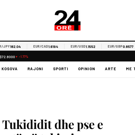
182.04
1.6194
1.1552
0.8577
PY
EUR/CAD
EUR/USD
EUR/GBP
$72.8000
▼ -1.77%
KOSOVA
RAJONI
SPORTI
OPINION
ARTE
ME 
 Tukididit dhe pse e