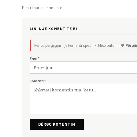
Bëhu i pari që komenton!
LINI NJË KOMENT TË RI
Për t'u përgjigjur një komenti specifik, kliko butonin
💬 Përgji
Emri
*
Komenti
*
DËRGO KOMENTIN