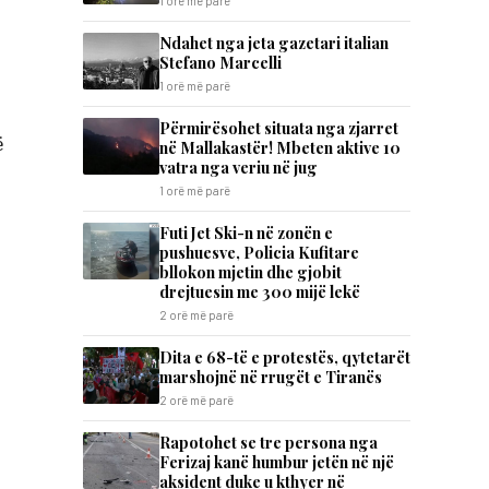
1 orë më parë
Ndahet nga jeta gazetari italian
Stefano Marcelli
1 orë më parë
Përmirësohet situata nga zjarret
ë
në Mallakastër! Mbeten aktive 10
vatra nga veriu në jug
1 orë më parë
Futi Jet Ski-n në zonën e
pushuesve, Policia Kufitare
bllokon mjetin dhe gjobit
drejtuesin me 300 mijë lekë
2 orë më parë
Dita e 68-të e protestës, qytetarët
marshojnë në rrugët e Tiranës
2 orë më parë
Rapotohet se tre persona nga
Ferizaj kanë humbur jetën në një
aksident duke u kthyer në