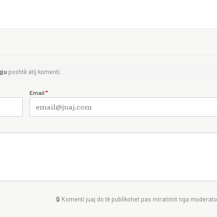
gju
poshtë atij komenti.
Email
*
🔒 Komenti juaj do të publikohet pas miratimit nga moderator