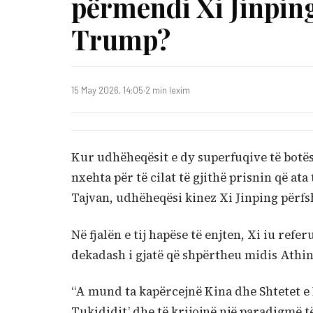
përmendi Xi Jinpin
Trump?
15 May 2026, 14:05
·
2 min lexim
Kur udhëheqësit e dy superfuqive të botës 
nxehta për të cilat të gjithë prisnin që ata
Tajvan, udhëheqësi kinez Xi Jinping përfsh
Në fjalën e tij hapëse të enjten, Xi iu refe
dekadash i gjatë që shpërtheu midis Athinë
“A mund ta kapërcejnë Kina dhe Shtetet e
Tukididit’ dhe të krijojnë një paradigmë t