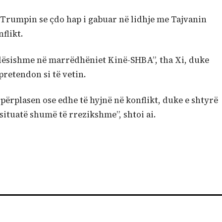
Trumpin se çdo hap i gabuar në lidhje me Tajvanin
flikt.
ëndësishme në marrëdhëniet Kinë-SHBA”, tha Xi, duke
pretendon si të vetin.
përplasen ose edhe të hyjnë në konflikt, duke e shtyrë
ituatë shumë të rrezikshme”, shtoi ai.