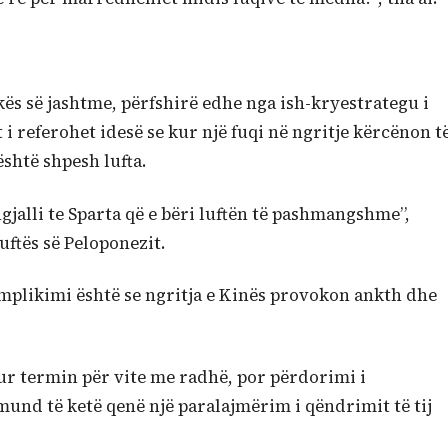
kës së jashtme, përfshirë edhe nga ish-kryestrategu i
 referohet idesë se kur një fuqi në ngritje kërcënon t
është shpesh lufta.
ngjalli te Sparta që e bëri luftën të pashmangshme”,
Luftës së Peloponezit.
implikimi është se ngritja e Kinës provokon ankth dhe
ur termin për vite me radhë, por përdorimi i
mund të ketë qenë një paralajmërim i qëndrimit të tij