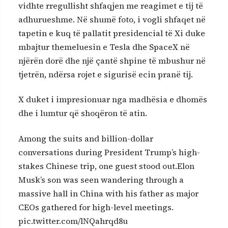
vidhte rregullisht shfaqjen me reagimet e tij të
adhurueshme. Në shumë foto, i vogli shfaqet në
tapetin e kuq të pallatit presidencial të Xi duke
mbajtur themeluesin e Tesla dhe SpaceX në
njërën dorë dhe një çantë shpine të mbushur në
tjetrën, ndërsa rojet e sigurisë ecin pranë tij.
X duket i impresionuar nga madhësia e dhomës
dhe i lumtur që shoqëron të atin.
Among the suits and billion-dollar
conversations during President Trump’s high-
stakes Chinese trip, one guest stood out.Elon
Musk’s son was seen wandering through a
massive hall in China with his father as major
CEOs gathered for high-level meetings.
pic.twitter.com/lNQahrqd8u