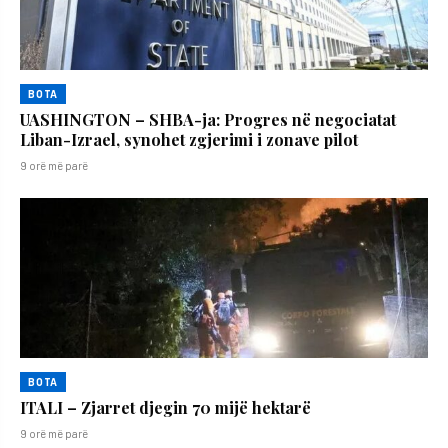
BOTA
UASHINGTON – SHBA-ja: Progres në negociatat
Liban-Izrael, synohet zgjerimi i zonave pilot
9 orë më parë
BOTA
ITALI – Zjarret djegin 70 mijë hektarë
9 orë më parë