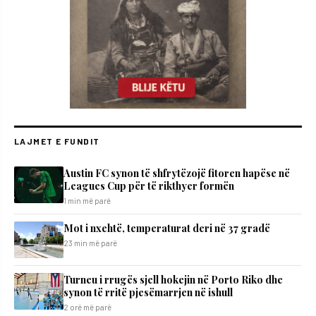
LAJMET E FUNDIT
Austin FC synon të shfrytëzojë fitoren hapëse në
Leagues Cup për të rikthyer formën
1 min më parë
Mot i nxehtë, temperaturat deri në 37 gradë
23 min më parë
Turneu i rrugës sjell hokejin në Porto Riko dhe
synon të rritë pjesëmarrjen në ishull
2 orë më parë