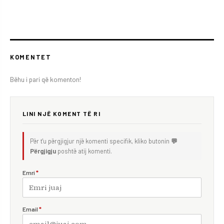
KOMENTET
Bëhu i pari që komenton!
LINI NJË KOMENT TË RI
Për t'u përgjigjur një komenti specifik, kliko butonin
💬
Përgjigju
poshtë atij komenti.
Emri
*
Email
*