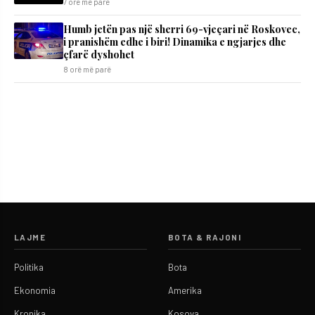
7 orë më parë
Humb jetën pas një sherri 69-vjeçari në Roskovec,
i pranishëm edhe i biri! Dinamika e ngjarjes dhe
çfarë dyshohet
8 orë më parë
LAJME
BOTA & RAJONI
Politika
Bota
Ekonomia
Amerika
Kronika
Kosova