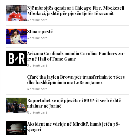
Një mbrojtës qendror i Chicago Fire, Mbekezeli
Mbokazi, jashtë për pjesën tjetër të sezonit
3 orë më parë
Stina e pestë
3 orë më parë
Arizona Cardinals mundin Carolina Panthers 20-
17 në Hall of Fame Game
3 orë më parë
Çfarë tha Jaylen Brown për transferimin te 76ers
dhe bashkëpunimin me LeBron James
4 orë më parë
Raportohet se një pjesëtar i MUP-it serb është
ndaluar në Jarinë
5 orë më parë
Aksident me vdekje në Mirditë, humb jetën 38-
vjeçari