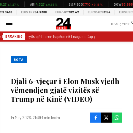
27
4,327
7,710
53,885
ARI
S&P 500
DOW
▲1.27 %
▲0.63 %
▼0.18 %
▼0
7.3408
EUR/TRY
54.9388
EUR/JPY
182.42
EUR/CAD
1.6154
EUR/USD
1.1
07 Aug 2026
 FC synon të shfrytëzojë fitoren hapëse në Leagues Cup për të rikthyer formën
BREAKING
BOTA
Djali 6-vjeçar i Elon Musk vjedh
vëmendjen gjatë vizitës së
Trump në Kinë (VIDEO)
14 May 2026, 21:39
·
1 min lexim