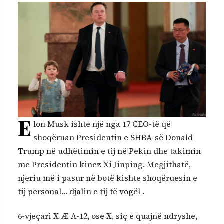
E
lon Musk ishte një nga 17 CEO-të që
shoqëruan Presidentin e SHBA-së Donald
Trump në udhëtimin e tij në Pekin dhe takimin
me Presidentin kinez Xi Jinping. Megjithatë,
njeriu më i pasur në botë kishte shoqëruesin e
tij personal… djalin e tij të vogël .
6-vjeçari X Æ A-12, ose X, siç e quajnë ndryshe,