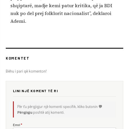
shqiptarë, madje kemi patur kritika, që ja BDI
nuk po del prej folklorit nacionalist”, deklaroi
Ademi.
KOMENTET
Bëhu i pari që komenton!
LINI NJË KOMENT TË RI
Për t'u përgjigjur një komenti specifik, kliko butonin
💬
Përgjigju
poshtë atij komenti.
Emri
*