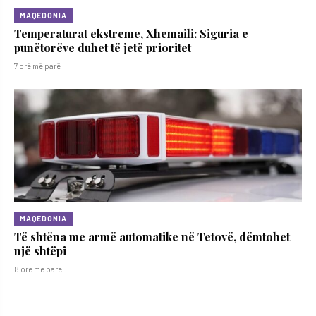
MAQEDONIA
Temperaturat ekstreme, Xhemaili: Siguria e
punëtorëve duhet të jetë prioritet
7 orë më parë
MAQEDONIA
Të shtëna me armë automatike në Tetovë, dëmtohet
një shtëpi
8 orë më parë