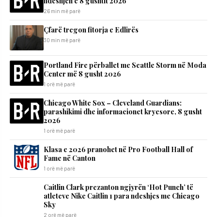
ndeshjen e 8 gushtit 2026
26 min më parë
Çfarë tregon fitorja e Edlirës
30 min më parë
Portland Fire përballet me Seattle Storm në Moda
Center më 8 gusht 2026
1 orë më parë
Chicago White Sox – Cleveland Guardians:
parashikimi dhe informacionet kryesore, 8 gusht
2026
1 orë më parë
Klasa e 2026 pranohet në Pro Football Hall of
Fame në Canton
1 orë më parë
Caitlin Clark prezanton ngjyrën ‘Hot Punch’ të
atleteve Nike Caitlin 1 para ndeshjes me Chicago
Sky
2 orë më parë