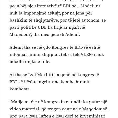
po ju bëj një alternativë të BDI-së… Modeli na
nuk ia imponojmë askujt, por na jena për
bashkim të shqiptarëve, por të jetë autonom, se
parti politike UDB ka krijuar mjaft në
Maqedoni”, tha mes tjerash Ademi.
Ademi tha se në çdo Kongres të BDI-së është
intonuar himni shqiptar, teksa tek VLEN-i nuk
ndodhi diçka e tillë.
Ai tha se Izet Mexhiti ka qenë në kongres të
BDI-së i është ngritur në këmbë himnit
kombëtar.
“Madje madje në kongresin e fundit ka patur një
video material, që tregon ecurinë e Maqedonisë,
prej para 2001, luftën e 2001 deri te kryeministri