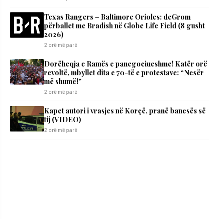
Texas Rangers – Baltimore Orioles: deGrom
përballet me Bradish në Globe Life Field (8 gusht
2026)
2 orë më parë
Dorëheqja e Ramës e panegociueshme! Katër orë
revoltë, mbyllet dita e 70-të e protestave: “Nesër
më shumë!”
2 orë më parë
Kapet autori i vrasjes në Korçë, pranë banesës së
tij (VIDEO)
2 orë më parë