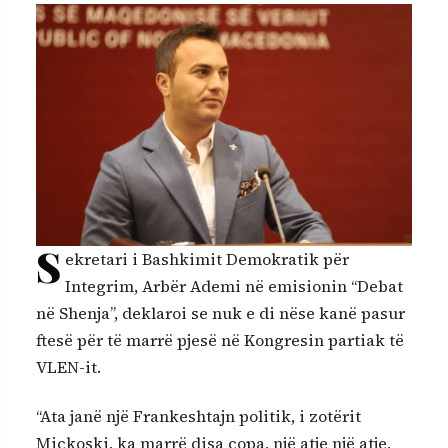
S
ekretari i Bashkimit Demokratik për
Integrim, Arbër Ademi në emisionin “Debat
në Shenja”, deklaroi se nuk e di nëse kanë pasur
ftesë për të marrë pjesë në Kongresin partiak të
VLEN-it.
“Ata janë një Frankeshtajn politik, i zotërit
Mickoski, ka marrë disa copa, një atje një atje,