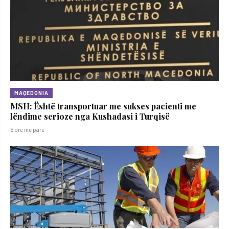
MAQEDONIA
MSH: Është transportuar me sukses pacienti me
lëndime serioze nga Kushadasi i Turqisë
6 orë më parë