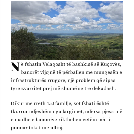
N
ë fshatin Velagosht të bashkisë së Kuçovës,
banorët vijojnë të përballen me mungesën e
infrastrukturës rrugore, një problem që sipas
tyre zvarritet prej më shumë se tre dekadash.
Dikur me rreth 150 familje, sot fshati është
tkurrur ndjeshëm nga largimet, ndërsa pjesa më
e madhe e banorëve rikthehen vetëm për të
punuar tokat me ullinj.