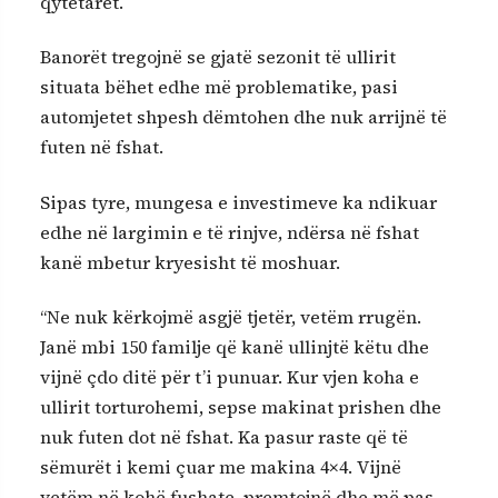
qytetarët.
Banorët tregojnë se gjatë sezonit të ullirit
situata bëhet edhe më problematike, pasi
automjetet shpesh dëmtohen dhe nuk arrijnë të
futen në fshat.
Sipas tyre, mungesa e investimeve ka ndikuar
edhe në largimin e të rinjve, ndërsa në fshat
kanë mbetur kryesisht të moshuar.
“Ne nuk kërkojmë asgjë tjetër, vetëm rrugën.
Janë mbi 150 familje që kanë ullinjtë këtu dhe
vijnë çdo ditë për t’i punuar. Kur vjen koha e
ullirit torturohemi, sepse makinat prishen dhe
nuk futen dot në fshat. Ka pasur raste që të
sëmurët i kemi çuar me makina 4×4. Vijnë
vetëm në kohë fushate, premtojnë dhe më pas