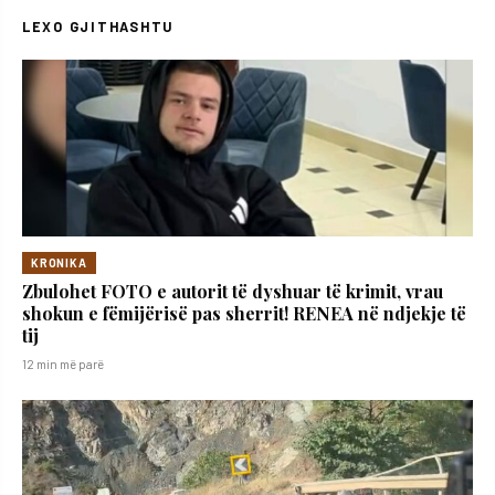
LEXO GJITHASHTU
KRONIKA
Zbulohet FOTO e autorit të dyshuar të krimit, vrau
shokun e fëmijërisë pas sherrit! RENEA në ndjekje të
tij
12 min më parë