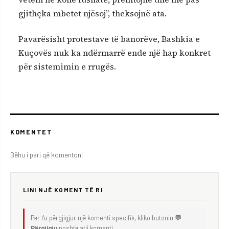
gjithçka mbetet njësoj”, theksojnë ata.
Pavarësisht protestave të banorëve, Bashkia e
Kuçovës nuk ka ndërmarrë ende një hap konkret
për sistemimin e rrugës.
KOMENTET
Bëhu i pari që komenton!
LINI NJË KOMENT TË RI
Për t'u përgjigjur një komenti specifik, kliko butonin
💬
Përgjigju
poshtë atij komenti.