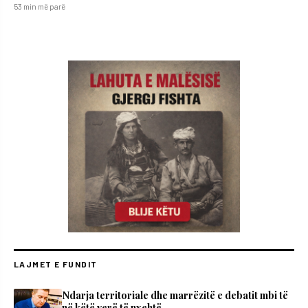
53 min më parë
LAJMET E FUNDIT
Ndarja territoriale dhe marrëzitë e debatit mbi të
në këtë verë të nxehtë