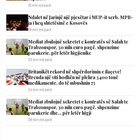
13 min më parë
Ndalet në Jarinjë një pjesëtar i MUP-it serb, MPB-
ja i heq shtetësinë e Kosovës
19 min më parë
Mediat zbulojnë sekretet e kontratës së Salah te
Trabzonspor, 30 mln euro pagë, shpenzime
parukerie, për letër higjienike
23 min më parë
Britanikët rekord në shpërdorimin e ilaçeve!
Brenda një viti hodhën në plehra 3400 tonë
medikamente, do të mbushnin 75
24 min më parë
Mediat zbulojnë sekretet e kontratës së Salah te
Trabzonspor, 30 mln euro pagë, shpenzime
parukerie dhe… për letër higji
38 min më parë