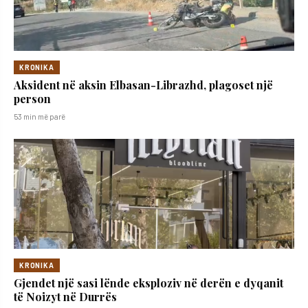
KRONIKA
Aksident në aksin Elbasan-Librazhd, plagoset një
person
53 min më parë
KRONIKA
Gjendet një sasi lënde eksploziv në derën e dyqanit
të Noizyt në Durrës