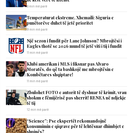
6 min më parë
Temperaturat ekstreme, Xhemaili: Siguria e
punëtorëve duhet të jetë prioritet
9 min më parë
Një sezon i fundit për Lane Johnson? Mbrojtësi i
Eagles thotë se 2026 mund të jetë viti i tij i fundit
11 min më parë
Klubi amerikan i MLS i fiksuar pas Alvaro
Moratës, do që ta bashkojë me mbrojtësin e
Kombëtares shqiptare!
11 min më parë
Zbulohet FOTO e autorit të dyshuar të krimit, vrau
shokun e fëmijërisë pas sherrit! RENEA në ndjekje
të tij
12 min më parë
“Science”: Pse ekspertët rekomandojnë
konsumimin e qiqrave për të lehtësuar dhimbjet e
shpinës?