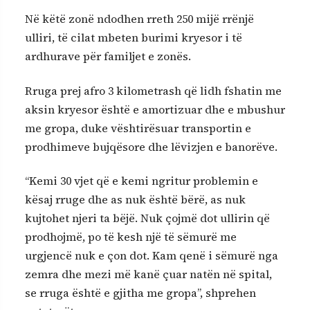
Në këtë zonë ndodhen rreth 250 mijë rrënjë
ulliri, të cilat mbeten burimi kryesor i të
ardhurave për familjet e zonës.
Rruga prej afro 3 kilometrash që lidh fshatin me
aksin kryesor është e amortizuar dhe e mbushur
me gropa, duke vështirësuar transportin e
prodhimeve bujqësore dhe lëvizjen e banorëve.
“Kemi 30 vjet që e kemi ngritur problemin e
kësaj rruge dhe as nuk është bërë, as nuk
kujtohet njeri ta bëjë. Nuk çojmë dot ullirin që
prodhojmë, po të kesh një të sëmurë me
urgjencë nuk e çon dot. Kam qenë i sëmurë nga
zemra dhe mezi më kanë çuar natën në spital,
se rruga është e gjitha me gropa”, shprehen