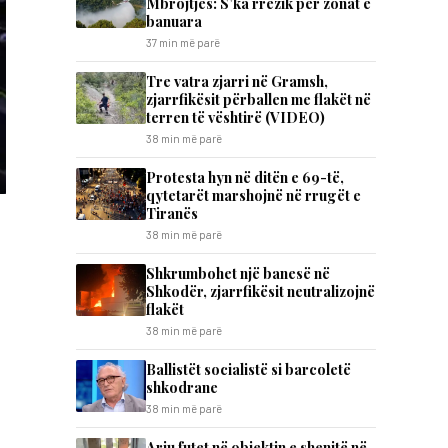
Mbrojtjes: S’ka rrezik për zonat e
banuara
37 min më parë
Tre vatra zjarri në Gramsh,
zjarrfikësit përballen me flakët në
terren të vështirë (VIDEO)
38 min më parë
Protesta hyn në ditën e 69-të,
qytetarët marshojnë në rrugët e
Tiranës
38 min më parë
Shkrumbohet një banesë në
Shkodër, zjarrfikësit neutralizojnë
flakët
38 min më parë
Ballistët socialistë si barcoletë
shkodrane
38 min më parë
Ariu futet në objektin e shenjtë në