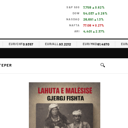
7,758
S&P 500
▲0.62%
54,037
DOW
▲0.28%
26,691
NASDAQ
▲1.3%
77.08
NAFTA
▼0.27%
4,401
ARI
▲2.37%
0.9357
93.2212
61.4970
EUR/CHF
EUR/ALL
EUR/MKD
EUR/RSD
🔍
TEPER