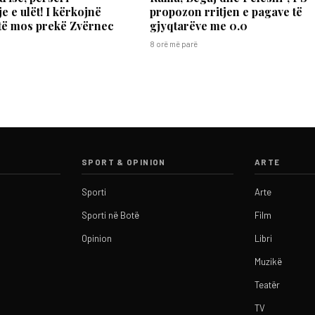
e e ulët! I kërkojnë
propozon rritjen e pagave të
të mos prekë Zvërnec
gjyqtarëve me 0.0
8 orë më parë
SPORT & OPINION
ARTE
Sporti
Arte
Sporti në Botë
Film
Opinion
Libri
Muzikë
Teatër
TV