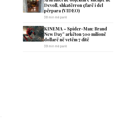
Devoll, shkatërron çfarë i del
përpara (VIDEO)
38 min më parë
KINEMA – Spider-Man: Brand
New Day” arkëton 500 milionë
dollarë në vetëm 7 ditë
39 min më parë