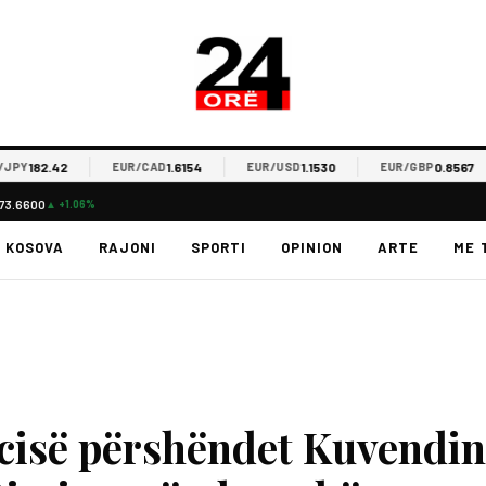
182.42
1.6154
1.1530
0.8567
EUR/CAD
EUR/USD
EUR/GBP
73.6600
▲ +1.06%
KOSOVA
RAJONI
SPORTI
OPINION
ARTE
ME 
acisë përshëndet Kuvendin