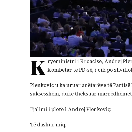
K
ryeministri i Kroacisë, Andrej Pl
Kombëtar të PD-së, i cili po zhvill
Plenkoviç u ka uruar anëtarëve të Partisë
suksesshëm, duke theksuar marrëdhëniet e
Fjalimi i plotë i Andrej Plenkoviç:
Të dashur miq,