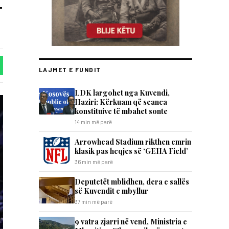
-
LAJMET E FUNDIT
LDK largohet nga Kuvendi,
Haziri: Kërkuam që seanca
konstituive të mbahet sonte
14 min më parë
Arrowhead Stadium rikthen emrin
klasik pas heqjes së ‘GEHA Field’
36 min më parë
Deputetët mblidhen, dera e sallës
së Kuvendit e mbyllur
37 min më parë
9 vatra zjarri në vend, Ministria e