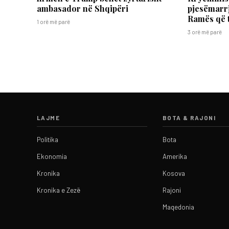
ambasador në Shqipëri
pjesëmarrj
Ramës që 
1 orë më parë
3 orë më parë
LAJME
BOTA & RAJONI
Politika
Bota
Ekonomia
Amerika
Kronika
Kosova
Kronika e Zezë
Rajoni
Maqedonia