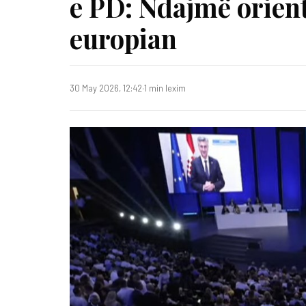
e PD: Ndajmë orien
europian
30 May 2026, 12:42
·
1 min lexim