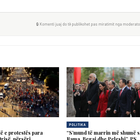
🔒 Komenti juaj do të publikohet pas miratimit nga moderator
POLITIKA
të e protestës para
“S’mund të marrin më shumë s
risë, përsëri
Rama, Begaj dhe Peleshi”, PS