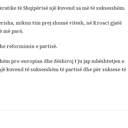
okratike të Shqipërisë një kuvend sa më të suksesshëm.
erisha, mikun tim prej shumë vitesh, në Kroaci gjatë
ë më parë.
dhe reformimin e partisë.
hëm pro-europian dhe dëshiroj t’ju jap mbështetjen e
jë kuvend të suksesshëm të partisë dhe për suksese të