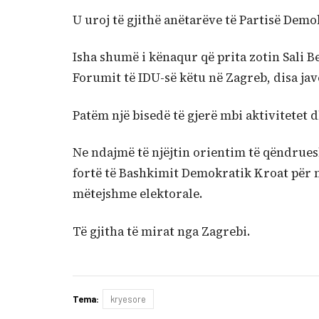
U uroj të gjithë anëtarëve të Partisë Dem
Isha shumë i kënaqur që prita zotin Sali B
Forumit të IDU-së këtu në Zagreb, disa jav
Patëm një bisedë të gjerë mbi aktivitetet 
Ne ndajmë të njëjtin orientim të qëndrues
fortë të Bashkimit Demokratik Kroat për n
mëtejshme elektorale.
Të gjitha të mirat nga Zagrebi.
Tema:
kryesore