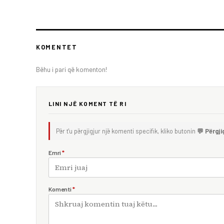
KOMENTET
Bëhu i pari që komenton!
LINI NJË KOMENT TË RI
Për t'u përgjigjur një komenti specifik, kliko butonin
💬 Përgji
Emri
*
Komenti
*