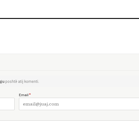
gju
poshtë atij komenti.
Email
*