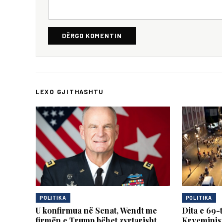
DËRGO KOMENTIN
LEXO GJITHASHTU
POLITIKA
POLITIKA
U konfirmua në Senat, Wendt me
Dita e 69-
firmën e Trump bëhet zyrtarisht
Kryeminist