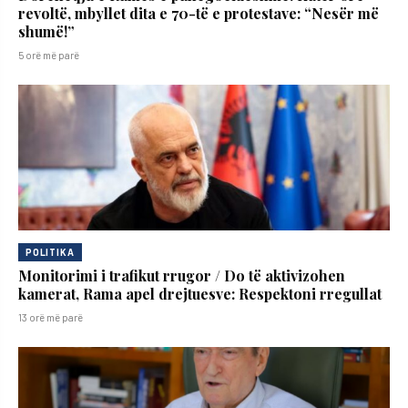
revoltë, mbyllet dita e 70-të e protestave: “Nesër më
shumë!”
5 orë më parë
POLITIKA
Monitorimi i trafikut rrugor / Do të aktivizohen
kamerat, Rama apel drejtuesve: Respektoni rregullat
13 orë më parë