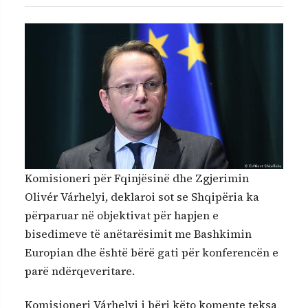
Komisioneri për Fqinjësinë dhe Zgjerimin
Olivér Várhelyi, deklaroi sot se Shqipëria ka
përparuar në objektivat për hapjen e
bisedimeve të anëtarësimit me Bashkimin
Europian dhe është bërë gati për konferencën e
parë ndërqeveritare.
Komisioneri Várhelyi i bëri këto komente teksa