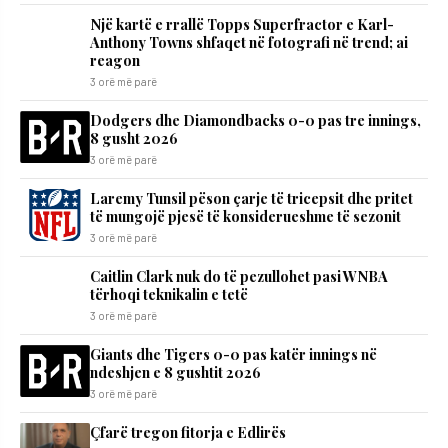
Një kartë e rrallë Topps Superfractor e Karl-
Anthony Towns shfaqet në fotografi në trend; ai
reagon
3 orë më parë
Dodgers dhe Diamondbacks 0-0 pas tre innings,
8 gusht 2026
3 orë më parë
Laremy Tunsil pëson çarje të tricepsit dhe pritet
të mungojë pjesë të konsiderueshme të sezonit
3 orë më parë
Caitlin Clark nuk do të pezullohet pasi WNBA
tërhoqi teknikalin e tetë
3 orë më parë
Giants dhe Tigers 0-0 pas katër innings në
ndeshjen e 8 gushtit 2026
3 orë më parë
Çfarë tregon fitorja e Edlirës