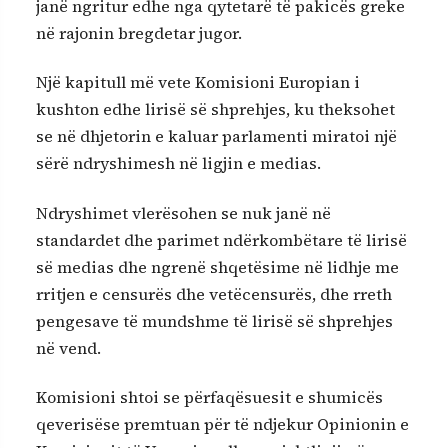
janë ngritur edhe nga qytetarë të pakicës greke
në rajonin bregdetar jugor.
Një kapitull më vete Komisioni Europian i
kushton edhe lirisë së shprehjes, ku theksohet
se në dhjetorin e kaluar parlamenti miratoi një
sërë ndryshimesh në ligjin e medias.
Ndryshimet vlerësohen se nuk janë në
standardet dhe parimet ndërkombëtare të lirisë
së medias dhe ngrenë shqetësime në lidhje me
rritjen e censurës dhe vetëcensurës, dhe rreth
pengesave të mundshme të lirisë së shprehjes
në vend.
Komisioni shtoi se përfaqësuesit e shumicës
qeverisëse premtuan për të ndjekur Opinionin e