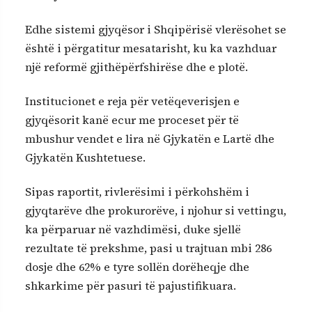
Edhe sistemi gjyqësor i Shqipërisë vlerësohet se
është i përgatitur mesatarisht, ku ka vazhduar
një reformë gjithëpërfshirëse dhe e plotë.
Institucionet e reja për vetëqeverisjen e
gjyqësorit kanë ecur me proceset për të
mbushur vendet e lira në Gjykatën e Lartë dhe
Gjykatën Kushtetuese.
Sipas raportit, rivlerësimi i përkohshëm i
gjyqtarëve dhe prokurorëve, i njohur si vettingu,
ka përparuar në vazhdimësi, duke sjellë
rezultate të prekshme, pasi u trajtuan mbi 286
dosje dhe 62% e tyre sollën dorëheqje dhe
shkarkime për pasuri të pajustifikuara.