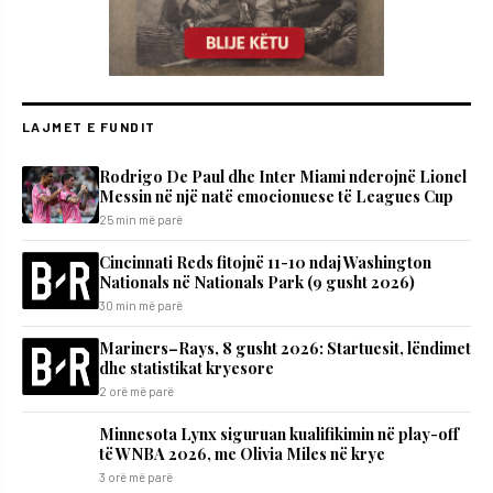
LAJMET E FUNDIT
Rodrigo De Paul dhe Inter Miami nderojnë Lionel
Messin në një natë emocionuese të Leagues Cup
25 min më parë
Cincinnati Reds fitojnë 11-10 ndaj Washington
Nationals në Nationals Park (9 gusht 2026)
30 min më parë
Mariners–Rays, 8 gusht 2026: Startuesit, lëndimet
dhe statistikat kryesore
2 orë më parë
Minnesota Lynx siguruan kualifikimin në play-off
të WNBA 2026, me Olivia Miles në krye
3 orë më parë