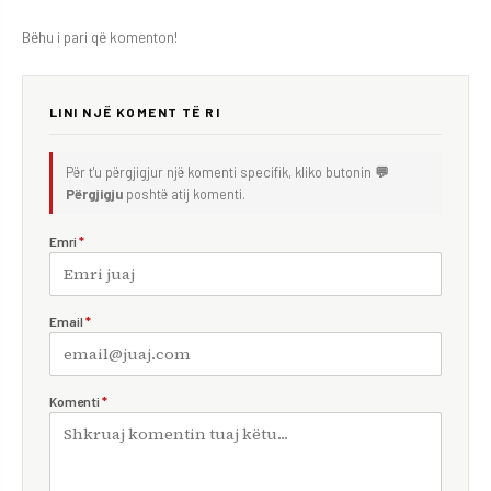
Bëhu i pari që komenton!
LINI NJË KOMENT TË RI
Për t'u përgjigjur një komenti specifik, kliko butonin
💬
Përgjigju
poshtë atij komenti.
Emri
*
Email
*
Komenti
*