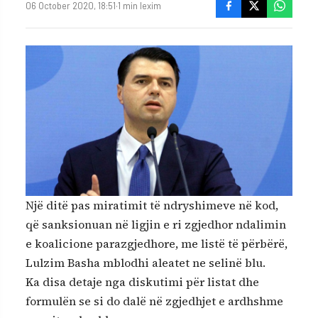
06 October 2020, 18:51
·
1 min lexim
Një ditë pas miratimit të ndryshimeve në kod,
që sanksionuan në ligjin e ri zgjedhor ndalimin
e koalicione parazgjedhore, me listë të përbërë,
Lulzim Basha mblodhi aleatet ne selinë blu.
Ka disa detaje nga diskutimi për listat dhe
formulën se si do dalë në zgjedhjet e ardhshme