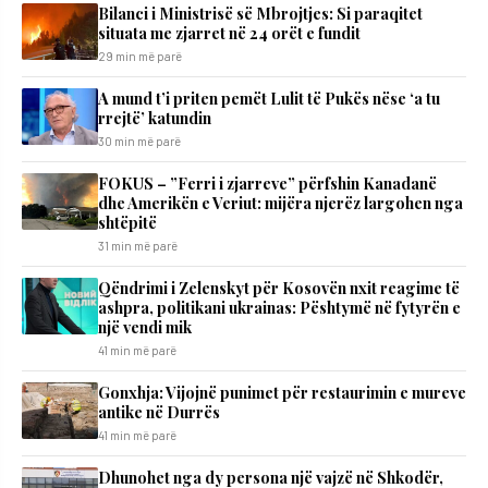
Bilanci i Ministrisë së Mbrojtjes: Si paraqitet
situata me zjarret në 24 orët e fundit
29 min më parë
A mund t’i priten pemët Lulit të Pukës nëse ‘a tu
rrejtë’ katundin
30 min më parë
FOKUS – ”Ferri i zjarreve” përfshin Kanadanë
dhe Amerikën e Veriut: mijëra njerëz largohen nga
shtëpitë
31 min më parë
Qëndrimi i Zelenskyt për Kosovën nxit reagime të
ashpra, politikani ukrainas: Pështymë në fytyrën e
një vendi mik
41 min më parë
Gonxhja: Vijojnë punimet për restaurimin e mureve
antike në Durrës
41 min më parë
Dhunohet nga dy persona një vajzë në Shkodër,