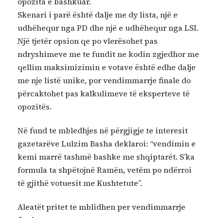
opozita e bashkuar.
Skenari i parë është dalje me dy lista, një e
udhëhequr nga PD dhe një e udhëhequr nga LSI.
Një tjetër opsion qe po vlerësohet pas
ndryshimeve me te fundit ne kodin zgjedhor me
qellim maksimizimin e votave është edhe dalje
me nje listë unike, por vendimmarrje finale do
përcaktohet pas kalkulimeve të eksperteve të
opozitës.
Në fund te mbledhjes në përgjigje te interesit
gazetarëve Lulzim Basha deklaroi: “vendimin e
kemi marrë tashmë bashke me shqiptarët. S’ka
formula ta shpëtojnë Ramën, vetëm po ndërroi
të gjithë votuesit me Kushtetute”.
Aleatët pritet te mblidhen per vendimmarrje