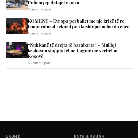
Policia jep detajet e para
43 min më parë
KOMENT – Evropa përballet me një krizë të re:
temperaturat rekord po i kushtojnë miliarda euro
45 min më parë
“Nuk kanë të drejta të barabarta” – Mulliqi
krahason shqiptarët në Luginë me serbët në
Kosovë
50 min më parë
LAJME
BOTA & RAJONI