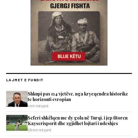
LAJMET E FUNDIT
Shkupi pas 114 vjetëve, nga kryeqendra historike
te horizonti evropian
1 min më parë
Seferi shkëlqen me dy gola në Turqi, i jep fitoren
Kayserisporit dhe zgjidhet lojtari i ndeshjes
26 min më parë