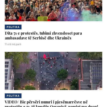
POLITIKA
Dita 71 e protestës, tubimi zhvendoset para
ambasadave të Serbisë dhe Ukrainës
11 orë më parë
POLITIKA
VIDEO/ Bie përsëri numri i pjesëmarrësve në
protestën e 71-të kundër Qeverisë, pamjet me dron!