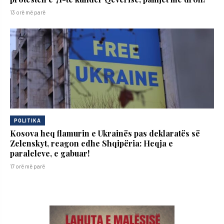
13 orë më parë
POLITIKA
Kosova heq flamurin e Ukrainës pas deklaratës së
Zelenskyt, reagon edhe Shqipëria: Heqja e
paraleleve, e gabuar!
17 orë më parë