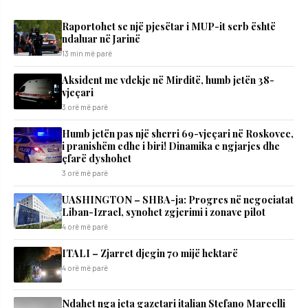
Raportohet se një pjesëtar i MUP-it serb është
ndaluar në Jarinë
13 min më parë
Aksident me vdekje në Mirditë, humb jetën 38-
vjeçari
3 orë më parë
Humb jetën pas një sherri 69-vjeçari në Roskovec,
i pranishëm edhe i biri! Dinamika e ngjarjes dhe
çfarë dyshohet
3 orë më parë
UASHINGTON – SHBA-ja: Progres në negociatat
Liban-Izrael, synohet zgjerimi i zonave pilot
4 orë më parë
ITALI – Zjarret djegin 70 mijë hektarë
4 orë më parë
Ndahet nga jeta gazetari italian Stefano Marcelli