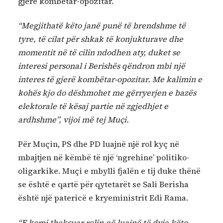
gjerë kombëtar-opozitar.
“Megjithatë këto janë punë të brendshme të
tyre, të cilat për shkak të konjukturave dhe
momentit në të cilin ndodhen aty, duket se
interesi personal i Berishës qëndron mbi një
interes të gjerë kombëtar-opozitar. Me kalimin e
kohës kjo do dëshmohet me gërryerjen e bazës
elektorale të kësaj partie në zgjedhjet e
ardhshme”, vijoi më tej Muçi.
Për Muçin, PS dhe PD luajnë një rol kyç në
mbajtjen në këmbë të një ‘ngrehine’ politiko-
oligarkike. Muçi e mbylli fjalën e tij duke thënë
se është e qartë për qytetarët se Sali Berisha
është një patericë e kryeministrit Edi Rama.
“E kemi theksuar rolin që luajnë të dyja këto