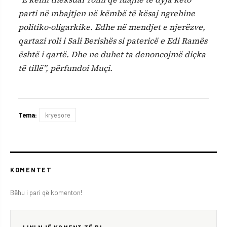
parti në mbajtjen në këmbë të kësaj ngrehine
politiko-oligarkike. Edhe në mendjet e njerëzve,
qartazi roli i Sali Berishës si patericë e Edi Ramës
është i qartë. Dhe ne duhet ta denoncojmë diçka
të tillë”, përfundoi Muçi.
Tema:
kryesore
KOMENTET
Bëhu i pari që komenton!