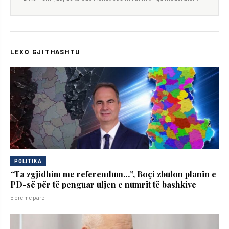
LEXO GJITHASHTU
POLITIKA
“Ta zgjidhim me referendum…”, Boçi zbulon planin e
PD-së për të penguar uljen e numrit të bashkive
5 orë më parë