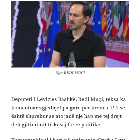
Nga REDI MUCI
Deputeti i Lëvizjes Bashkë, Redi Muçi, teksa ka
komentuar zgjedhjet pa garë për kreun e PD-së,
është shprehur se ato janë një hap më tej drejt
delegjitimimit të kësaj force politike.
Komentet Muçi i bëri në emisionin ‘Studio Live’