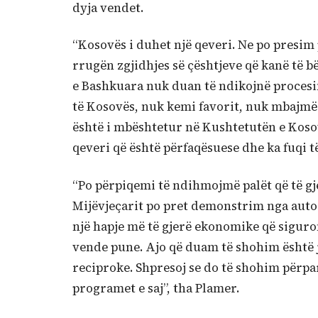
dyja vendet.
“Kosovës i duhet një qeveri. Ne po presim
rrugën zgjidhjes së çështjeve që kanë të b
e Bashkuara nuk duan të ndikojnë procesi
të Kosovës, nuk kemi favorit, nuk mbajmë 
është i mbështetur në Kushtetutën e Koso
qeveri që është përfaqësuese dhe ka fuqi 
“Po përpiqemi të ndihmojmë palët që të gje
Mijëvjeçarit po pret demonstrim nga autor
një hapje më të gjerë ekonomike që sigur
vende pune. Ajo që duam të shohim është j
reciproke. Shpresoj se do të shohim përpa
programet e saj”, tha Plamer.