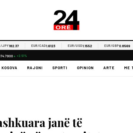
182.37
1.6123
1.1552
0.8569
Y
EUR/CAD
EUR/USD
EUR/GBP
$74.7900
▲ +2.51%
KOSOVA
RAJONI
SPORTI
OPINION
ARTE
ME 
ashkuara janë të