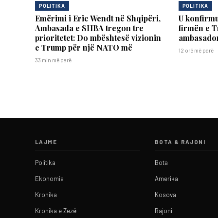
POLITIKA
POLITIKA
Emërimi i Eric Wendt në Shqipëri,
U konfirm
Ambasada e SHBA tregon tre
firmën e T
prioritetet: Do mbështesë vizionin
ambasador
e Trump për një NATO më
12 orë më parë
33 min më parë
LAJME
BOTA & RAJONI
Politika
Bota
Ekonomia
Amerika
Kronika
Kosova
Kronika e Zezë
Rajoni