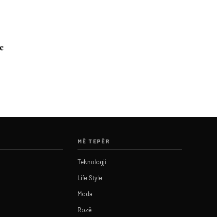
c
MË TEPËR
Teknologji
Life Style
Moda
Rozë