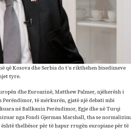
në që Kosova dhe Serbia do t’u rikthehen bisedimeve
et tyre.
Europën dhe Euroazinë, Matthew Palmer, njëherësh i
 Perëndimor, të mërkurën, gjatë një debati mbi
hkuara në Ballkanin Perëndimor, Egje dhe në Turqi
anizuar nga Fondi Gjerman Marshall, tha se normalizim
është thelbësor për të hapur rrugën europiane për të