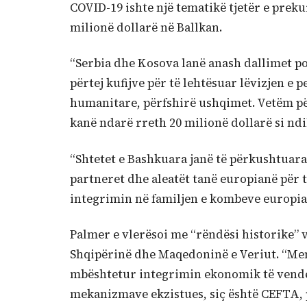
COVID-19 ishte një tematikë tjetër e preku
milionë dollarë në Ballkan.
“Serbia dhe Kosova lanë anash dallimet p
përtej kufijve për të lehtësuar lëvizjen e 
humanitare, përfshirë ushqimet. Vetëm pë
kanë ndarë rreth 20 milionë dollarë si ndi
“Shtetet e Bashkuara janë të përkushtuara
partneret dhe aleatët tanë europianë për
integrimin në familjen e kombeve europian
Palmer e vlerësoi me “rëndësi historike” 
Shqipërinë dhe Maqedoninë e Veriut. “Men
mbështetur integrimin ekonomik të vende
mekanizmave ekzistues, siç është CEFTA, p