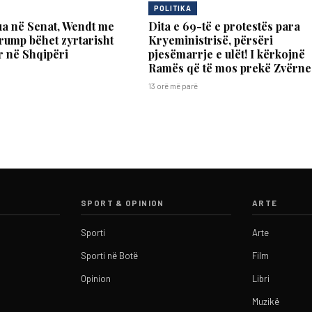
POLITIKA
ua në Senat, Wendt me
Dita e 69-të e protestës para
rump bëhet zyrtarisht
Kryeministrisë, përsëri
 në Shqipëri
pjesëmarrje e ulët! I kërkojnë
Ramës që të mos prekë Zvërne
13 orë më parë
SPORT & OPINION
ARTE
Sporti
Arte
Sporti në Botë
Film
Opinion
Libri
Muzikë