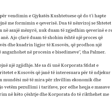
 për vendimin e Gjykatës Kushtetuese që do t’i hapte
ëjnë me formimin e qeverisë. Dua të nënvizoj se Shtetet
n në asnjë mënyrë, nuk duam të zgjedhim qeverinë e r
anë. Ajo çfarë duam të shohim është një proces që
vës dhe kuadrin ligjor të Kosovës, që prodhon një
të angazhohet në procesin e bisedimeve”, tha Palmer.
jnë një zgjidhje. Me sa di unë Korporata Sfidat e
itetet e Kosovës që janë të interesuara për të ndjekur
on mundësi më të mira për zhvillim ekonomik dhe
o vetëm pezullimi i tarifave, por edhe heqja e masave
rim në këto çështje dhe Korporata do të rikthehet me