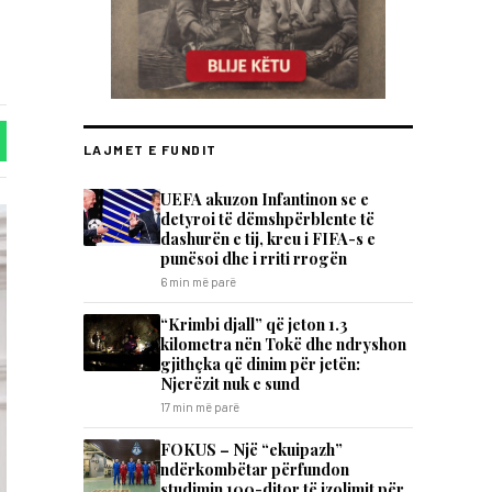
LAJMET E FUNDIT
UEFA akuzon Infantinon se e
detyroi të dëmshpërblente të
dashurën e tij, kreu i FIFA-s e
punësoi dhe i rriti rrogën
6 min më parë
“Krimbi djall” që jeton 1.3
kilometra nën Tokë dhe ndryshon
gjithçka që dinim për jetën:
Njerëzit nuk e sund
17 min më parë
FOKUS – Një “ekuipazh”
ndërkombëtar përfundon
studimin 100-ditor të izolimit për