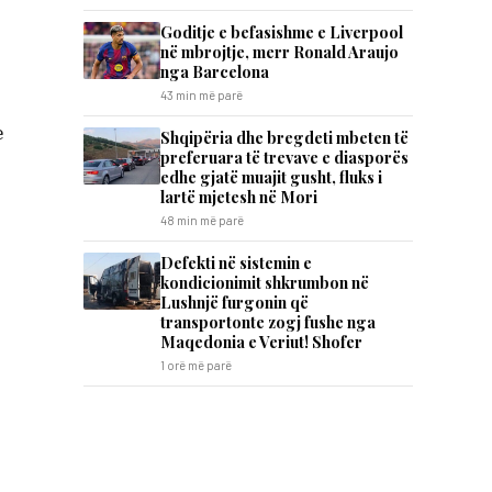
Goditje e befasishme e Liverpool
në mbrojtje, merr Ronald Araujo
nga Barcelona
43 min më parë
e
Shqipëria dhe bregdeti mbeten të
preferuara të trevave e diasporës
edhe gjatë muajit gusht, fluks i
lartë mjetesh në Mori
48 min më parë
Defekti në sistemin e
kondicionimit shkrumbon në
Lushnjë furgonin që
transportonte zogj fushe nga
Maqedonia e Veriut! Shofer
1 orë më parë