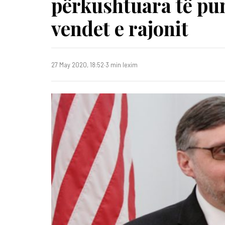
përkushtuara të pu
vendet e rajonit
27 May 2020, 18:52
·
3 min lexim