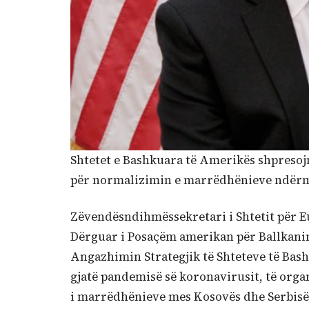
Shtetet e Bashkuara të Amerikës shpresoj
për normalizimin e marrëdhënieve ndërmj
Zëvendësndihmëssekretari i Shtetit për 
Dërguar i Posaçëm amerikan për Ballkanin
Angazhimin Strategjik të Shteteve të Bas
gjatë pandemisë së koronavirusit, të org
i marrëdhënieve mes Kosovës dhe Serbisë 