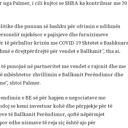
r nga Palmer, i cili kujtoi se SHBA ka kontribuar me 20
olitike dhe punuan së bashku për ofrimin e ndihmës
personelit mjekësor e pajisjeve dhe furnizimeve
r të përballur krizën me COVID-19 Shtetet e Bashkuar
hmë e drejtpërdrejtë për vendet e Ballkanit”, tha ai.
 të punojnë në partneritet me vendet e rajonit dhe me
 të mbështetur zhvillimin e Ballkanit Perëndimor dhe
e”, shtoi Palmer.
vendimin e BE-së për hapjen e negociatave me
doj se kemi investuar kohë dhe përpjekje për të
ve të Ballkanit Perëndimor, qoftë nëpërmjet
or edhe nismave të reja siç është ajo për