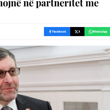
nojnë në partneritet me
Facebook
X
WhatsApp