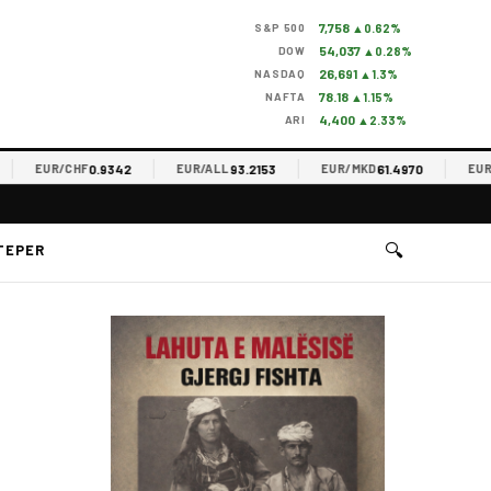
7,758
S&P 500
▲0.62%
54,037
DOW
▲0.28%
26,691
NASDAQ
▲1.3%
78.18
NAFTA
▲1.15%
4,400
ARI
▲2.33%
0.9342
93.2153
61.4970
EUR/CHF
EUR/ALL
EUR/MKD
EUR/RS
🔍
TEPER