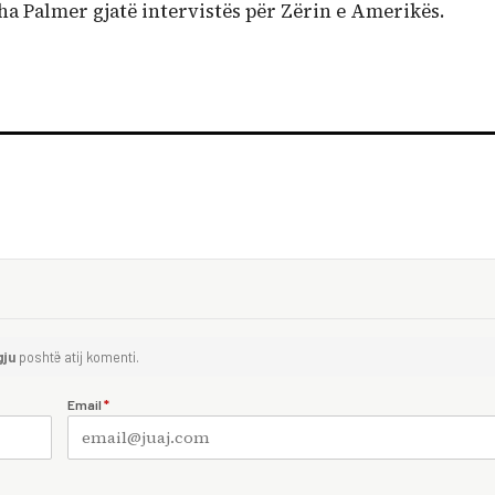
ha Palmer gjatë intervistës për Zërin e Amerikës.
gju
poshtë atij komenti.
Email
*