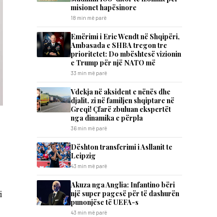
misionet hapësinore
18 min më parë
Emërimi i Eric Wendt në Shqipëri,
Ambasada e SHBA tregon tre
prioritetet: Do mbështesë vizionin
e Trump për një NATO më
33 min më parë
Vdekja në aksident e nënës dhe
djalit, zi në familjen shqiptare në
Greqi! Çfarë zbuluan ekspertët
nga dinamika e përpla
36 min më parë
Dështon transferimi i Asllanit te
Leipzig
43 min më parë
Akuza nga Anglia: Infantino bëri
një super pagesë për të dashurën
i
punonjëse të UEFA-s
43 min më parë