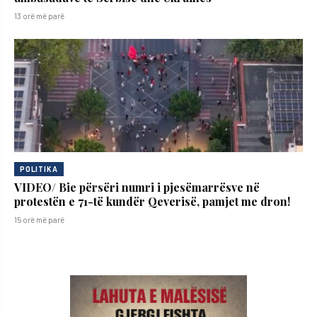
13 orë më parë
POLITIKA
VIDEO/ Bie përsëri numri i pjesëmarrësve në
protestën e 71-të kundër Qeverisë, pamjet me dron!
15 orë më parë