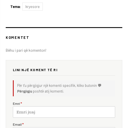
Tema:
kryesore
KOMENTET
Bëhu i pari që komenton!
LINI NJË KOMENT TË RI
Për t'u përgjigjur një komenti specifik, kliko butonin
💬
Përgjigju
poshtë atij komenti.
Emri
*
Email
*