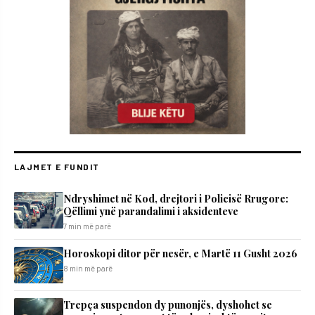
LAJMET E FUNDIT
Ndryshimet në Kod, drejtori i Policisë Rrugore:
Qëllimi ynë parandalimi i aksidenteve
7 min më parë
Horoskopi ditor për nesër, e Martë 11 Gusht 2026
8 min më parë
Trepça suspendon dy punonjës, dyshohet se