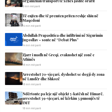
organizuan transport të xehes jashtë orarit
9 min më parë
Të enjten dhe të premten priten reshje shiu në
Maqedoni
14 min më parë
Abdullah Prapashtica dhe infiltrimi në Sigurimin
Jugosllav – sonte në “Debat Plus”
14 min më parë
Zjarr i madh në Greqi, evakuohet një zonë e
Athinës
18 min më parë
Arrestohet 70-vjeçari, dyshohet se dogji dy zona
në Lundër dhe Shkozë
18 min më parë
Ndërtonte pa leje një objekt 5-katësh në Himarë,
arrestohet 39-vjeçari, në kërkim 3 punonjës të
IMT
18 min më parë