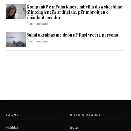
Kompanitë e mëdha kineze mbyllin disa shërbime
të inteligjencës artificiale, për mbrojtjen e
shëndetit mendor
19 min më parë
Sulmi ukrainas me dron në Rusi vret 12 persona
19 min më parë
LAJME
BOTA & RAJONI
Politika
Bota