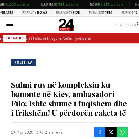
4,402
7,758
54,037
I
S&P 500
DOW
NAS
▲0.05 %
▲0.62 %
▲0.28 %
.1252
EUR/JPY
182.42
EUR/CAD
1.6125
EUR/USD
1.1554
EUR/GBP
0.856
10 Aug 2026
 në Kod, drejtori i Policisë Rrugore: Qëllimi ynë parandalimi i aksidenteve
BREAKING
POLITIKA
Sulmi rus në kompleksin ku
banonte në Kiev, ambasadori
Filo: Ishte shumë i fuqishëm dhe
i frikshëm! U përdorën raketa të
24 May 2026, 13:46
·
2 min lexim