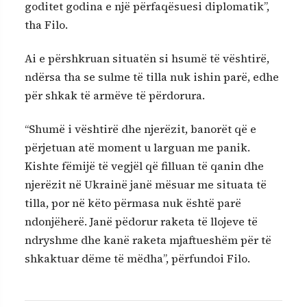
goditet godina e një përfaqësuesi diplomatik”,
tha Filo.
Ai e përshkruan situatën si hsumë të vështirë,
ndërsa tha se sulme të tilla nuk ishin parë, edhe
për shkak të armëve të përdorura.
“Shumë i vështirë dhe njerëzit, banorët që e
përjetuan atë moment u larguan me panik.
Kishte fëmijë të vegjël që filluan të qanin dhe
njerëzit në Ukrainë janë mësuar me situata të
tilla, por në këto përmasa nuk është parë
ndonjëherë. Janë pëdorur raketa të llojeve të
ndryshme dhe kanë raketa mjaftueshëm për të
shkaktuar dëme të mëdha”, përfundoi Filo.