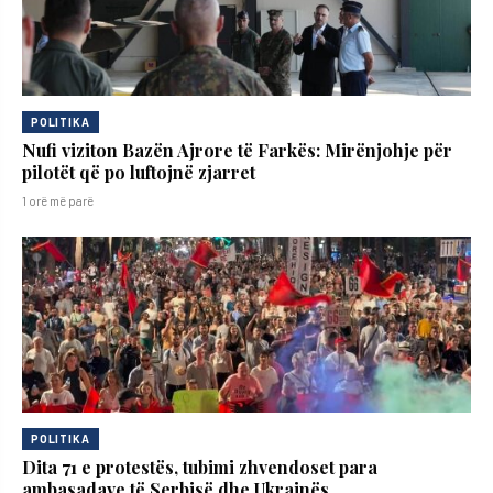
POLITIKA
Nufi viziton Bazën Ajrore të Farkës: Mirënjohje për
pilotët që po luftojnë zjarret
1 orë më parë
POLITIKA
Dita 71 e protestës, tubimi zhvendoset para
ambasadave të Serbisë dhe Ukrainës