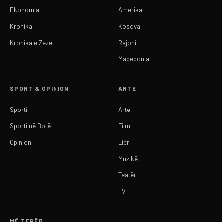
Ekonomia
Amerika
Kronika
Kosova
Kronika e Zezë
Rajoni
Maqedonia
SPORT & OPINION
ARTE
Sporti
Arte
Sporti në Botë
Film
Opinion
Libri
Muzikë
Teatër
TV
MË TEPËR