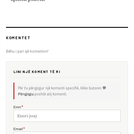
KOMENTET
Bëhu i pari që komenton!
LINI NJË KOMENT TË RI
Për t'u përgjigjur një komenti specifik, kliko butonin
💬
Përgjigju
poshtë atij komenti.
Emri
*
Email
*