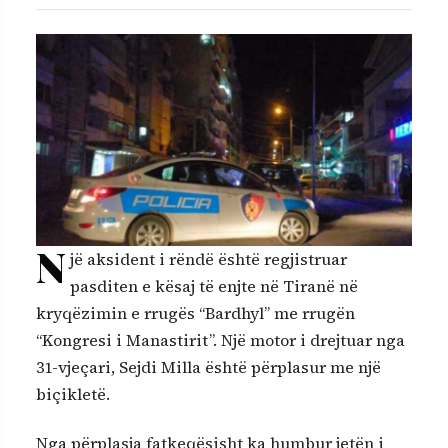
N
jë aksident i rëndë është regjistruar
pasditen e kësaj të enjte në Tiranë në
kryqëzimin e rrugës “Bardhyl” me rrugën
“Kongresi i Manastirit”. Një motor i drejtuar nga
31-vjeçari, Sejdi Milla është përplasur me një
biçikletë.
Nga përplasja fatkeqësisht ka humbur jetën i