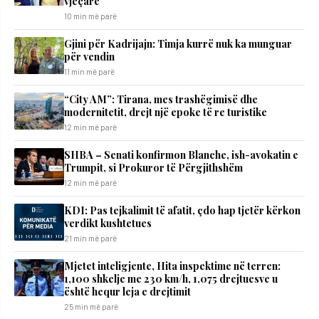
vjeçare
10 min më parë
​Gjini për Kadrijajn: Timja kurrë nuk ka munguar
për vendin
11 min më parë
“City AM”: Tirana, mes trashëgimisë dhe
modernitetit, drejt një epoke të re turistike
12 min më parë
SHBA – Senati konfirmon Blanche, ish-avokatin e
Trumpit, si Prokuror të Përgjithshëm
12 min më parë
KDI: Pas tejkalimit të afatit, çdo hap tjetër kërkon
verdikt kushtetues
21 min më parë
Mjetet inteligjente, Hita inspektime në terren:
1,100 shkelje me 230 km/h, 1,075 drejtuesve u
është hequr leja e drejtimit
25 min më parë