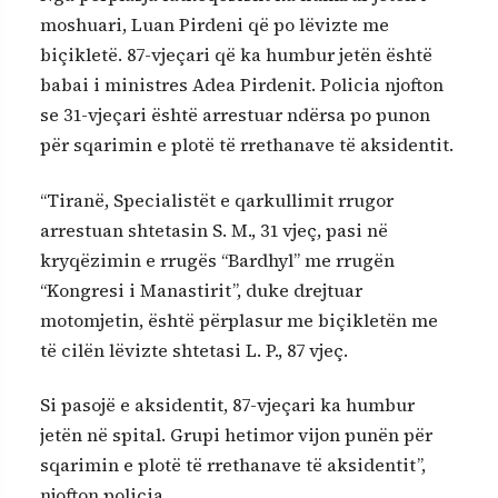
moshuari, Luan Pirdeni që po lëvizte me
biçikletë. 87-vjeçari që ka humbur jetën është
babai i ministres Adea Pirdenit. Policia njofton
se 31-vjeçari është arrestuar ndërsa po punon
për sqarimin e plotë të rrethanave të aksidentit.
“Tiranë, Specialistët e qarkullimit rrugor
arrestuan shtetasin S. M., 31 vjeç, pasi në
kryqëzimin e rrugës “Bardhyl” me rrugën
“Kongresi i Manastirit”, duke drejtuar
motomjetin, është përplasur me biçikletën me
të cilën lëvizte shtetasi L. P., 87 vjeç.
Si pasojë e aksidentit, 87-vjeçari ka humbur
jetën në spital. Grupi hetimor vijon punën për
sqarimin e plotë të rrethanave të aksidentit”,
njofton policia.