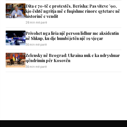
Dita e 70-të e protestës, Berisha: Pas viteve ’90,
kjo është ngritja më e fuqishme rinore qytetare në
historinë e vendit
26 min më parë
Privohet nga liria një person lidhur me aksidentin
në Shkup, ku dje humbi jetën një 19 vjeçar
36 min më parë
Zelensky në Beograd: Ukraina nuk e ka ndryshuar
qëndrimin për Kosovën
36 min më parë