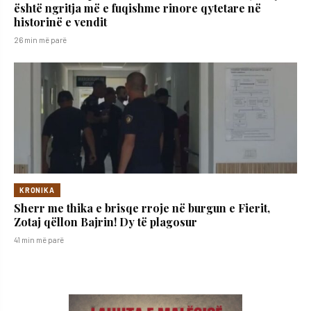
është ngritja më e fuqishme rinore qytetare në
historinë e vendit
26 min më parë
KRONIKA
Sherr me thika e brisqe rroje në burgun e Fierit,
Zotaj qëllon Bajrin! Dy të plagosur
41 min më parë