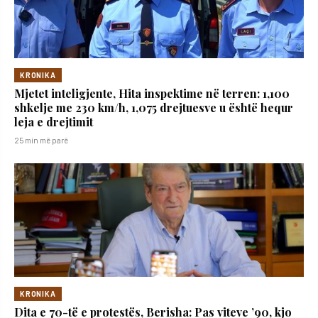
KRONIKA
Mjetet inteligjente, Hita inspektime në terren: 1,100
shkelje me 230 km/h, 1,075 drejtuesve u është hequr
leja e drejtimit
25 min më parë
KRONIKA
Dita e 70-të e protestës, Berisha: Pas viteve ’90, kjo