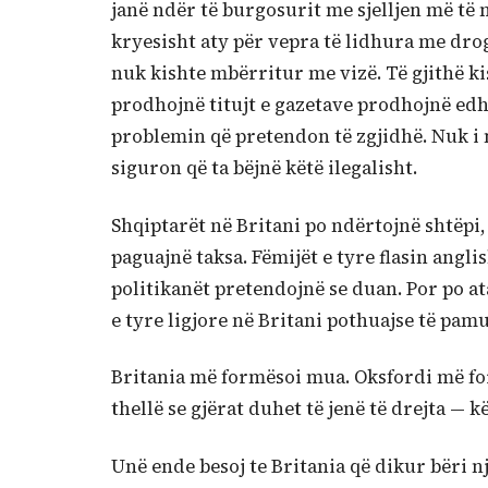
janë ndër të burgosurit me sjelljen më të m
kryesisht aty për vepra të lidhura me dro
nuk kishte mbërritur me vizë. Të gjithë ki
prodhojnë titujt e gazetave prodhojnë edhe
problemin që pretendon të zgjidhë. Nuk i 
siguron që ta bëjnë këtë ilegalisht.
Shqiptarët në Britani po ndërtojnë shtëpi,
paguajnë taksa. Fëmijët e tyre flasin angli
politikanët pretendojnë se duan. Por po at
e tyre ligjore në Britani pothuajse të pam
Britania më formësoi mua. Oksfordi më f
thellë se gjërat duhet të jenë të drejta —
Unë ende besoj te Britania që dikur bëri n