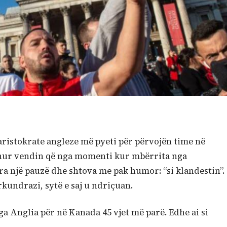
 aristokrate angleze më pyeti për përvojën time në
ashur vendin që nga momenti kur mbërrita nga
ra një pauzë dhe shtova me pak humor: “si klandestin”.
rkundrazi, sytë e saj u ndriçuan.
a Anglia për në Kanada 45 vjet më parë. Edhe ai si