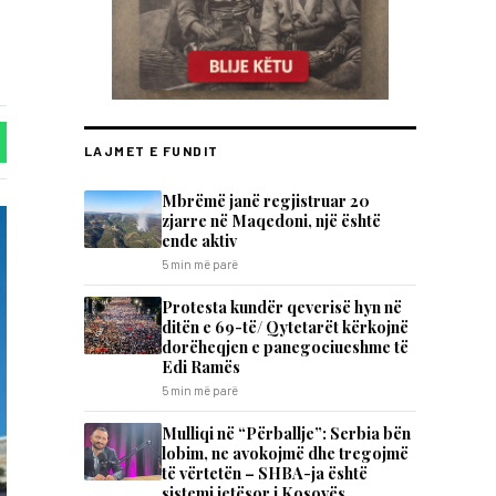
LAJMET E FUNDIT
Mbrëmë janë regjistruar 20
zjarre në Maqedoni, një është
ende aktiv
5 min më parë
Protesta kundër qeverisë hyn në
ditën e 69-të/ Qytetarët kërkojnë
dorëheqjen e panegociueshme të
Edi Ramës
5 min më parë
Mulliqi në “Përballje”: Serbia bën
lobim, ne avokojmë dhe tregojmë
të vërtetën – SHBA-ja është
sistemi jetësor i Kosovës