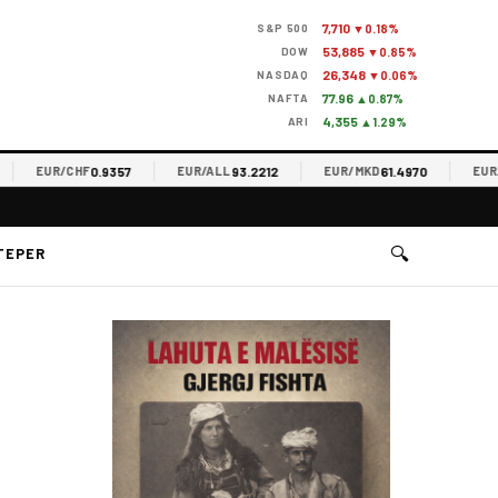
7,710
S&P 500
▼0.18%
53,885
DOW
▼0.85%
26,348
NASDAQ
▼0.06%
77.96
NAFTA
▲0.87%
4,355
ARI
▲1.29%
0.9357
93.2212
61.4970
EUR/CHF
EUR/ALL
EUR/MKD
EUR/RSD
🔍
TEPER