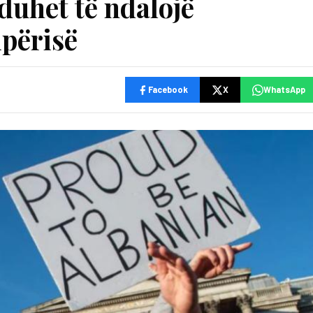
duhet të ndalojë
përisë
Facebook
X
WhatsApp