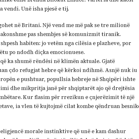
 vendi. Unë isha pjesë e tij.
egohet në Britani. Një vend me më pak se tre milionë
ëzakonshme pas shembjes së komunizmit tiranik.
 shpesh habiten: jo vetëm nga cilësia e plazheve, por
 këtu po ndodh diçka emocionuese.
ë që ka shumë rëndësi në klimën aktuale. Gjatë
huan çdo refugjat hebre që kërkoi ndihmë. Asnjë nuk iu
opën e pushtuar, popullsia hebreje në Shqipëri ishte
imi dhe mikpritja janë për shqiptarët ajo që drejtësia
ombëtare. Kur flasim për rrezikun e çnjerëzimit të një
tave, ia vlen të kujtojmë cilat kombe qëndruan besnik
inteligjencë morale instinktive që unë e kam dashur