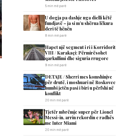
5 min më parë
U dogja pa dashje nga dielli këtë
fundjavë – ja si m’u shërua lëkura
deri të hënën
8 min më parë
Hapet një segment i ri i Korridorit
VIII / Karakaçi: Përmirësohet
qarkullimi dhe siguria rrugore
9 min më parë
DETAJE / Sherri mes komshinjve
për drutë, i moshuari në Roskovec
humbi jetën pasi i biri u përfshi në
konflikt
20 min më parë
Tjetër mbrëmje super për Lionel
Messi-in, arrin rekordin e radhës
me Inter Miami
20 min më parë