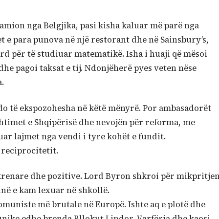
kamion nga Belgjika, pasi kisha kaluar më parë nga
tet e para punova në një restorant dhe në Sainsbury’s,
ord për të studiuar matematikë. Isha i huaji që mësoi
dhe pagoi taksat e tij. Ndonjëherë pyes veten nëse
a.
 do të ekspozohesha në këtë mënyrë. Por ambasadorët
shtimet e Shqipërisë dhe nevojën për reforma, me
uar lajmet nga vendi i tyre kohët e fundit.
 reciprocitetit.
 krenare dhe pozitive. Lord Byron shkroi për mikpritje
unë e kam lexuar në shkollë.
omuniste më brutale në Europë. Ishte aq e plotë dhe
 unike edhe brenda Bllokut Lindor. Varfëria dhe kaosi