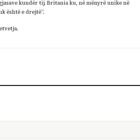
t gjasave kundër tij. Britania ku, në mënyrë unike në
uk është e drejtë”.
etvetja.