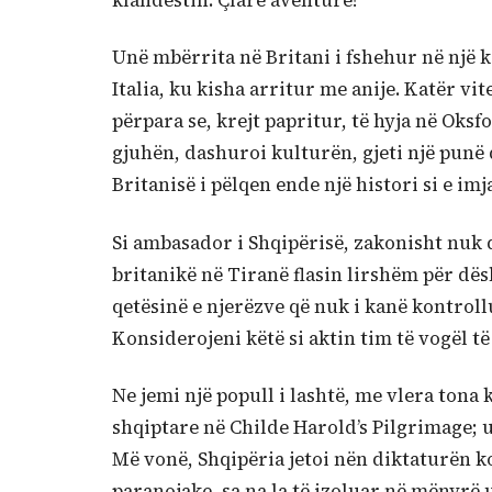
klandestin. Çfarë aventure!”
Unë mbërrita në Britani i fshehur në një 
Italia, ku kisha arritur me anije. Katër vi
përpara se, krejt papritur, të hyja në Oksf
gjuhën, dashuroi kulturën, gjeti një punë 
Britanisë i pëlqen ende një histori si e imj
Si ambasador i Shqipërisë, zakonisht nuk
britanikë në Tiranë flasin lirshëm për dë
qetësinë e njerëzve që nuk i kanë kontroll
Konsiderojeni këtë si aktin tim të vogël të
Ne jemi një popull i lashtë, me vlera tona
shqiptare në Childe Harold’s Pilgrimage; 
Më vonë, Shqipëria jetoi nën diktaturën k
paranojake, sa na la të izoluar në mënyrë