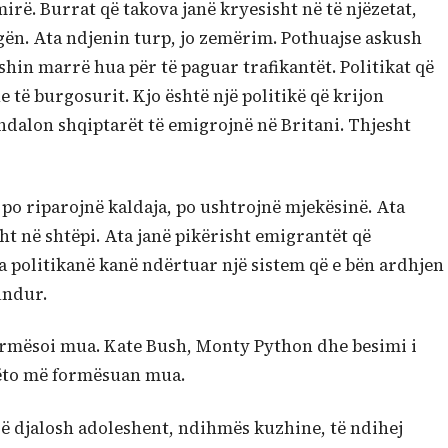
irë. Burrat që takova janë kryesisht në të njëzetat,
gën. Ata ndjenin turp, jo zemërim. Pothuajse askush
shin marrë hua për të paguar trafikantët. Politikat që
 të burgosurit. Kjo është një politikë që krijon
ndalon shqiptarët të emigrojnë në Britani. Thjesht
 po riparojnë kaldaja, po ushtrojnë mjekësinë. Ata
sht në shtëpi. Ata janë pikërisht emigrantët që
a politikanë kanë ndërtuar një sistem që e bën ardhjen
undur.
ormësoi mua. Kate Bush, Monty Python dhe besimi i
 këto më formësuan mua.
jë djalosh adoleshent, ndihmës kuzhine, të ndihej