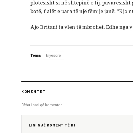
plotësisht si në shtëpinë e tij, pavarësish
botë, fjalët e para të një fëmije janë: “Kjo n
Ajo Britani ia vlen të mbrohet. Edhe nga v
Tema:
kryesore
KOMENTET
Bëhu i pari që komenton!
LINI NJË KOMENT TË RI