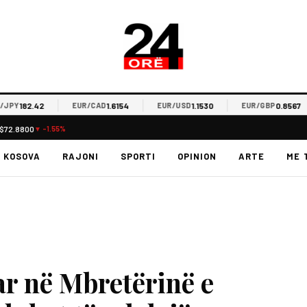
182.42
1.6154
1.1530
0.8567
EUR/CAD
EUR/USD
EUR/GBP
$72.8800
▼ -1.55%
KOSOVA
RAJONI
SPORTI
OPINION
ARTE
ME 
r në Mbretërinë e