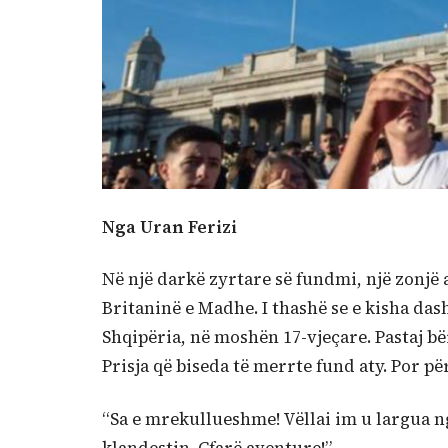
Nga Uran Ferizi
Në një darkë zyrtare së fundmi, një zonjë
Britaninë e Madhe. I thashë se e kisha d
Shqipëria, në moshën 17-vjeçare. Pastaj bë
Prisja që biseda të merrte fund aty. Por pë
“Sa e mrekullueshme! Vëllai im u largua ng