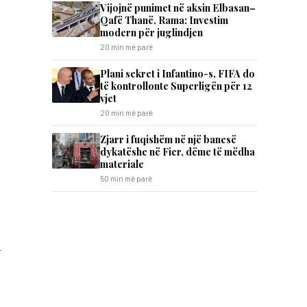
Vijojnë punimet në aksin Elbasan–
Qafë Thanë, Rama: Investim
modern për juglindjen
20 min më parë
Plani sekret i Infantino-s, FIFA do
të kontrollonte Superligën për 12
vjet
20 min më parë
Zjarr i fuqishëm në një banesë
dykatëshe në Fier, dëme të mëdha
materiale
50 min më parë
n