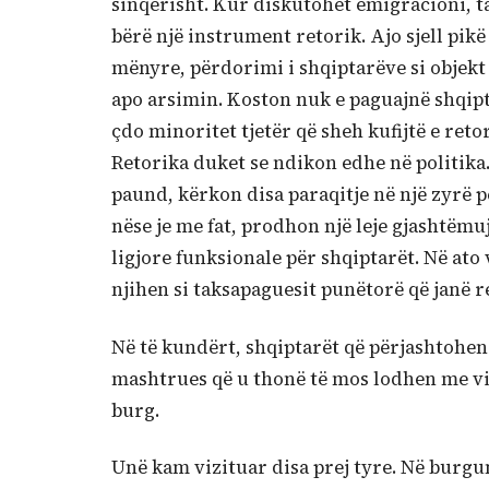
sinqerisht. Kur diskutohet emigracioni, ta
bërë një instrument retorik. Ajo sjell pikë
mënyre, përdorimi i shqiptarëve si objekt
apo arsimin. Koston nuk e paguajnë shqipta
çdo minoritet tjetër që sheh kufijtë e ret
Retorika duket se ndikon edhe në politika.
paund, kërkon disa paraqitje në një zyrë p
nëse je me fat, prodhon një leje gjashtëmu
ligjore funksionale për shqiptarët. Në at
njihen si taksapaguesit punëtorë që janë re
Në të kundërt, shqiptarët që përjashtohen 
mashtrues që u thonë të mos lodhen me viz
burg.
Unë kam vizituar disa prej tyre. Në burgu