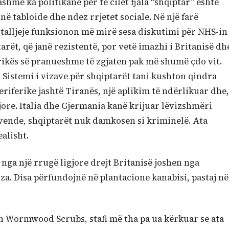
shmë ka politikanë për të cilët fjala “shqiptar” është
 në tabloide dhe ndez rrjetet sociale. Në një farë
 talljeje funksionon më mirë sesa diskutimi për NHS-in
rët, që janë rezistentë, por vetë imazhi i Britanisë dh
orikës së pranueshme të zgjaten pak më shumë çdo vit.
 Sistemi i vizave për shqiptarët tani kushton qindra
eriferike jashtë Tiranës, një aplikim të ndërlikuar dhe,
jore. Italia dhe Gjermania kanë krijuar lëvizshmëri
o vende, shqiptarët nuk damkosen si kriminelë. Ata
alisht.
nga një rrugë ligjore drejt Britanisë joshen nga
a. Disa përfundojnë në plantacione kanabisi, pastaj në
n Wormwood Scrubs, stafi më tha pa ua kërkuar se ata