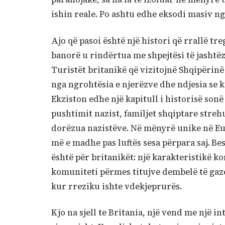
ishin reale. Po ashtu edhe eksodi masiv nga
Ajo që pasoi është një histori që rrallë tr
banorë u rindërtua me shpejtësi të jasht
Turistët britanikë që vizitojnë Shqipërinë
nga ngrohtësia e njerëzve dhe ndjesia se
Ekziston edhe një kapitull i historisë son
pushtimit nazist, familjet shqiptare stre
dorëzua nazistëve. Në mënyrë unike në Eur
më e madhe pas luftës sesa përpara saj. Bes
është për britanikët: një karakteristikë k
komuniteti përmes titujve dembelë të gaze
kur rreziku ishte vdekjeprurës.
Kjo na sjell te Britania, një vend me një 