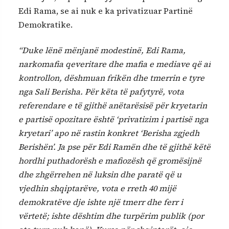
Edi Rama, se ai nuk e ka privatizuar Partinë
Demokratike.
“Duke lënë mënjanë modestinë, Edi Rama,
narkomafia qeveritare dhe mafia e mediave që ai
kontrollon, dëshmuan frikën dhe tmerrin e tyre
nga Sali Berisha. Për këta të pafytyrë, vota
referendare e të gjithë anëtarësisë për kryetarin
e partisë opozitare është ‘privatizim i partisë nga
kryetari’ apo në rastin konkret ‘Berisha zgjedh
Berishën’. Ja pse për Edi Ramën dhe të gjithë këtë
hordhi puthadorësh e mafiozësh që gromësijnë
dhe zhgërrehen në luksin dhe paratë që u
vjedhin shqiptarëve, vota e rreth 40 mijë
demokratëve dje ishte një tmerr dhe ferr i
vërtetë; ishte dështim dhe turpërim publik (por