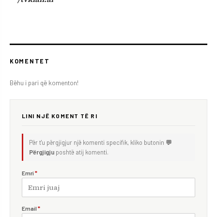
KOMENTET
Bëhu i pari që komenton!
LINI NJË KOMENT TË RI
Për t'u përgjigjur një komenti specifik, kliko butonin
💬
Përgjigju
poshtë atij komenti.
Emri
*
Email
*