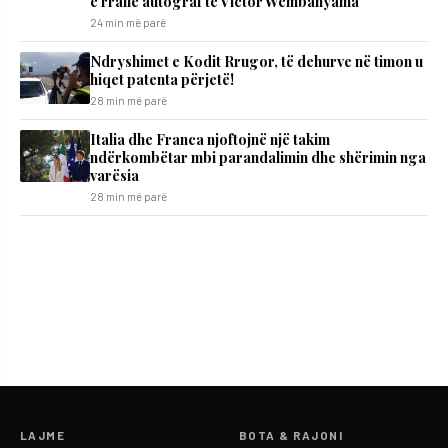
e rrallë autograf të Victor Wembanyama
24 min më parë
Ndryshimet e Kodit Rrugor, të dehurve në timon u
hiqet patenta përjetë!
28 min më parë
Italia dhe Franca njoftojnë një takim
ndërkombëtar mbi parandalimin dhe shërimin nga
varësia
28 min më parë
LAJME
BOTA & RAJONI