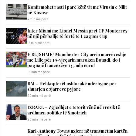
Konfirmohet rasti i parë këtë vit me Virusin e Nilit
në Kosovë
4 min më parë
Inter Miami me Lionel Messin pret CF Monterrey
në një përballje të fortë të Leagues Cup
15 min më parë
E BUJSHME/ Manchester City arrin marrëveshje
me Lille për 19-vjeçarin maroken Bouadi, do i
paguajë francezëve 135 mln euro!
18 min më parë
BM – Helikopterët ushtarakë ndërhyjnë për
shuarjen e zjarreve pyjore
20 min më parë
IZRAEL – Zgjedhjet e tetorit vënë në rrezik të
ardhmen politike të Smotrich
20 min më parë
Karl-Anthony Towns nxjerr në transmetim kartën