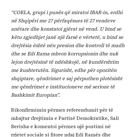
“COELA, grupi i punës që miratoi IBAR-in, erdhi
në Shqipëri me 27 përfaqësues të 27 vendeve
anëtare dhe konstatoi gjërat në vend. U bind se
këtu zgjedhjet janë një farsë e vërtetë, u bind se
drejtësia është nën presion dhe kontroll të madh
dhe se Edi Rama mbron korrupsionin dhe nuk
lejon drejtësinë të ndëshkojë, në kundërshtim
me kushtetutën. Sigurisht, edhe për opozitën
shqiptare, qëndrimet e saj përputhen plotësisht
me qëndrimet e institucioneve më serioze të
Bashkimit Europian”.
Rikonfirmimin përmes referendumit për të
mbajtur drejtimin e Partisë Demokratike, Sali
Berisha e komentoi përmes një postimi në
rrjetet sociale si fitore ndaj Edi Ramës dhe