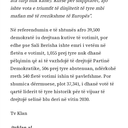
ata turp nuk kanë). Kurse për shqiptarët, ajo
ishte vota e triumfit të dinjitetit të tyre mbi
mafian më të rrezikshme të Europës”.
Në referendumin e të shtunës afro 39,500
demokratë iu drejtuan kutive të votimit, por
edhe pse Sali Berisha ishte emri i vetëm në
fletën e votimit, 1,055 prej tyre nuk dhanë
pëlqimin që ai të vazhdojë të drejtojë Partinë
Demokratike, 506 prej tyre abstenuan, ndërkohë
rreth 540 fletë votimi ishin të pavlefshme. Por
shumica dërrmuese, plot 37,341, i dhanë votë të
qartë liderit të tyre historik për të vijuar të
drejtojë selinë blu deri në vitin 2030.
Tv Klan
/tvklan.al