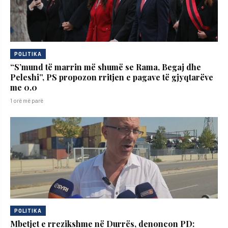
POLITIKA
“S’mund të marrin më shumë se Rama, Begaj dhe
Peleshi”, PS propozon rritjen e pagave të gjyqtarëve
me 0.0
1 orë më parë
POLITIKA
Mbetjet e rrezikshme në Durrës, denoncon PD: