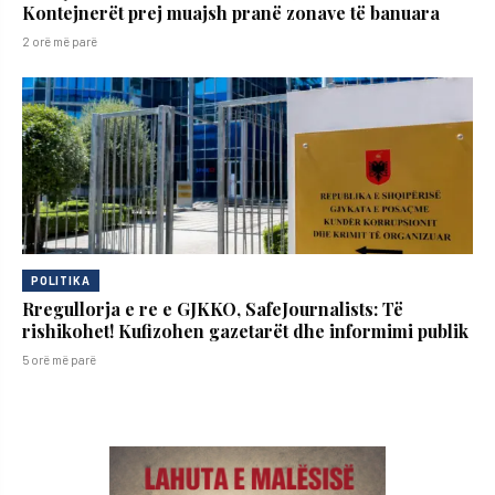
Kontejnerët prej muajsh pranë zonave të banuara
2 orë më parë
POLITIKA
Rregullorja e re e GJKKO, SafeJournalists: Të
rishikohet! Kufizohen gazetarët dhe informimi publik
5 orë më parë