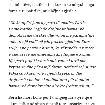
socialistëve, të cilët ai i akuzon se ndryshe nga
forca e tij politike, nuk bëjnë zgjedhje.
“Në Shqipëri janë dy parti të mëdha. Partia
Demokratike i zgjedh drejtuesit bazuar në
demokracinë direkte dhe voton me parimin ‘një
anëtar, një votë’ në çdo proces zgjedhor. Kurse
PS-ja, apo partia e krimit, ka zëvendësuar votën
e anëtarëve me emërimin dhe fuqinë e krimit.
Kjo parti prej 17 vitesh nuk voton kurrë për
kryetarin dhe për asnjë forum tjetër të saj. Kurse
PD-ja çdo katër vite zgjedh kryetarin dhe
drejtuesit vendor e kandidaturat për deputet
bazuar në demokracinë direkte (referendum)!”
Berisha mori kohë për t’u shpjeguar atyre që e
akuzojnë, e që sipas tij janë të sponsorizuar nga