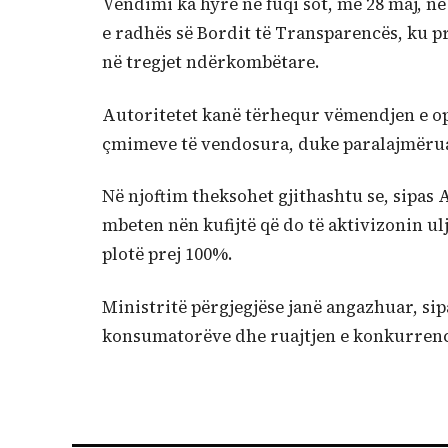
Vendimi ka hyrë në fuqi sot, më 28 maj, në
e radhës së Bordit të Transparencës, ku pr
në tregjet ndërkombëtare.
Autoritetet kanë tërhequr vëmendjen e op
çmimeve të vendosura, duke paralajmëruar 
Në njoftim theksohet gjithashtu se, sipas 
mbeten nën kufijtë që do të aktivizonin ulj
plotë prej 100%.
Ministritë përgjegjëse janë angazhuar, sip
konsumatorëve dhe ruajtjen e konkurrenc