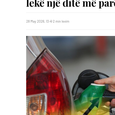
lekë një ditë më par
28 May 2026, 13:41
·
2 min lexim