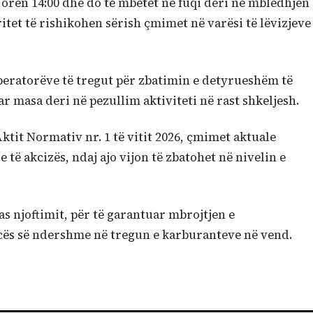
 orën 14:00 dhe do të mbetet në fuqi deri në mbledhjen
itet të rishikohen sërish çmimet në varësi të lëvizjeve
eratorëve të tregut për zbatimin e detyrueshëm të
masa deri në pezullim aktiviteti në rast shkeljesh.
Aktit Normativ nr. 1 të vitit 2026, çmimet aktuale
e të akcizës, ndaj ajo vijon të zbatohet në nivelin e
as njoftimit, për të garantuar mbrojtjen e
ës së ndershme në tregun e karburanteve në vend.