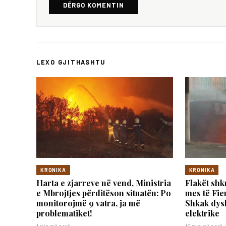
DËRGO KOMENTIN
LEXO GJITHASHTU
KRONIKA
KRONIKA
Harta e zjarreve në vend, Ministria
Flakët sh
e Mbrojtjes përditëson situatën: Po
mes të Fier
monitorojmë 9 vatra, ja më
Shkak dys
problematiket!
elektrike