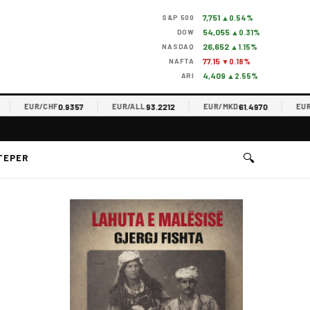
7,751
S&P 500
▲0.54%
54,055
DOW
▲0.31%
26,652
NASDAQ
▲1.15%
77.15
NAFTA
▼0.18%
4,409
ARI
▲2.55%
0.9357
93.2212
61.4970
EUR/CHF
EUR/ALL
EUR/MKD
EUR/RS
🔍
TEPER