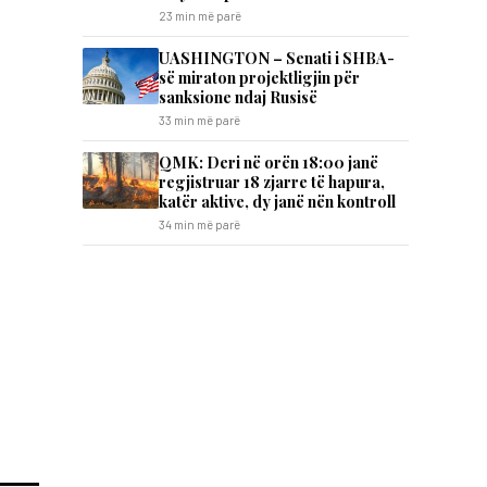
23 min më parë
UASHINGTON – Senati i SHBA-
së miraton projektligjin për
sanksione ndaj Rusisë
33 min më parë
QMK: Deri në orën 18:00 janë
regjistruar 18 zjarre të hapura,
katër aktive, dy janë nën kontroll
34 min më parë