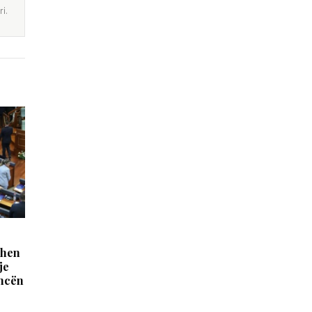
i.
dhen
je
ancën