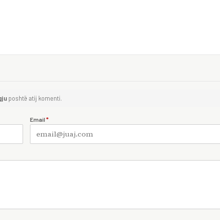
gju
poshtë atij komenti.
Email
*