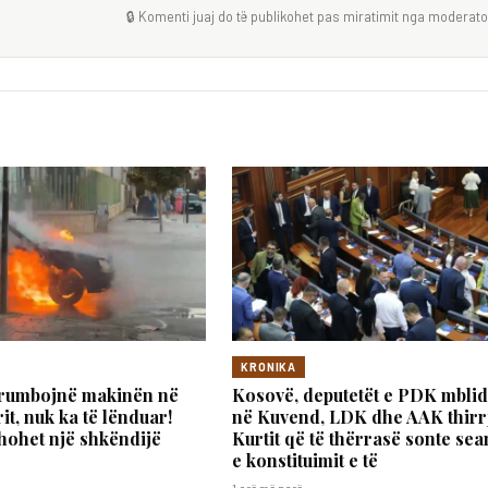
🔒 Komenti juaj do të publikohet pas miratimit nga moderator
KRONIKA
krumbojnë makinën në
Kosovë, deputetët e PDK mbli
it, nuk ka të lënduar!
në Kuvend, LDK dhe AAK thirr
hohet një shkëndijë
Kurtit që të thërrasë sonte se
e konstituimit e të