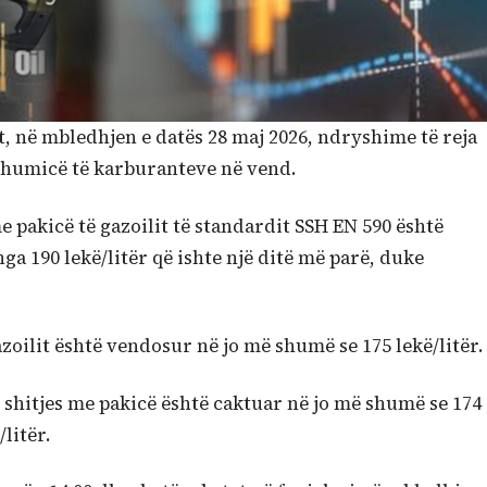
t, në mbledhjen e datës 28 maj 2026, ndryshime të reja
shumicë të karburanteve në vend.
e pakicë të gazoilit të standardit SSH EN 590 është
ga 190 lekë/litër që ishte një ditë më parë, duke
oilit është vendosur në jo më shumë se 175 lekë/litër.
 shitjes me pakicë është caktuar në jo më shumë se 174
litër.