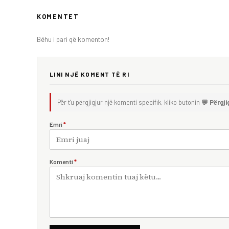
KOMENTET
Bëhu i pari që komenton!
LINI NJË KOMENT TË RI
Për t'u përgjigjur një komenti specifik, kliko butonin
💬 Përgji
Emri
*
Komenti
*