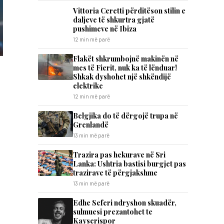
Vittoria Ceretti përditëson stilin e
daljeve të shkurtra gjatë
pushimeve në Ibiza
12 min më parë
Flakët shkrumbojnë makinën në
mes të Fierit, nuk ka të lënduar!
Shkak dyshohet një shkëndijë
elektrike
12 min më parë
Belgjika do të dërgojë trupa në
Grenlandë
13 min më parë
Trazira pas hekurave në Sri
Lanka: Ushtria bastisi burgjet pas
trazirave të përgjakshme
13 min më parë
Edhe Seferi ndryshon skuadër,
sulmuesi prezantohet te
Kayserispor