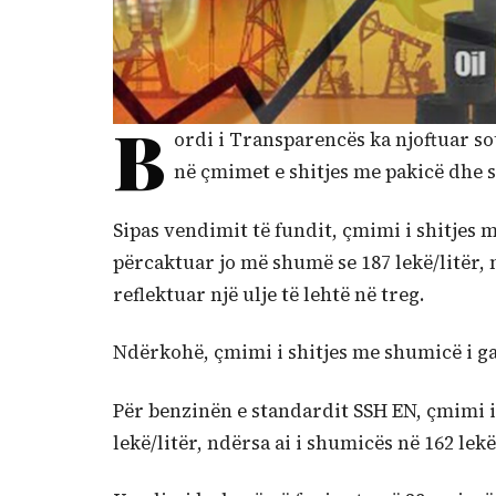
B
ordi i Transparencës ka njoftuar so
në çmimet e shitjes me pakicë dhe 
Sipas vendimit të fundit, çmimi i shitjes m
përcaktuar jo më shumë se 187 lekë/litër, n
reflektuar një ulje të lehtë në treg.
Ndërkohë, çmimi i shitjes me shumicë i gaz
Për benzinën e standardit SSH EN, çmimi i
lekë/litër, ndërsa ai i shumicës në 162 lekë/