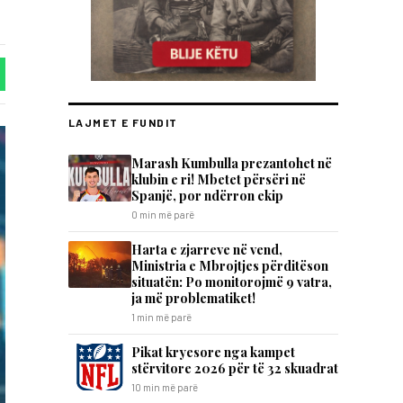
LAJMET E FUNDIT
Marash Kumbulla prezantohet në
klubin e ri! Mbetet përsëri në
Spanjë, por ndërron ekip
0 min më parë
Harta e zjarreve në vend,
Ministria e Mbrojtjes përditëson
situatën: Po monitorojmë 9 vatra,
ja më problematiket!
1 min më parë
Pikat kryesore nga kampet
stërvitore 2026 për të 32 skuadrat
10 min më parë