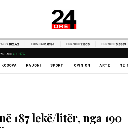
182.42
1.6154
1.1530
0.8567
Y
EUR/CAD
EUR/USD
EUR/GBP
$73.8300
▲ +1.67%
KOSOVA
RAJONI
SPORTI
OPINION
ARTE
ME 
në 187 lekë/litër, nga 190