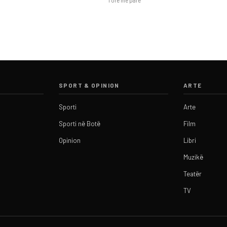
1 orë më parë
SPORT & OPINION
ARTE
Sporti
Arte
Sporti në Botë
Film
Opinion
Libri
Muzikë
Teatër
TV