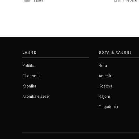
1 min më parë
12 min më parë
LAJME
BOTA & RAJONI
Politika
Bota
Ekonomia
Amerika
Kronika
Kosova
Kronika e Zezë
Rajoni
Maqedonia