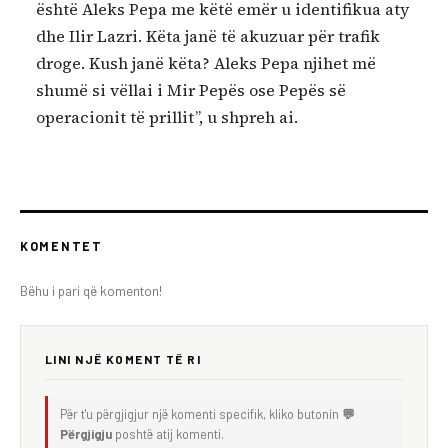
është Aleks Pepa me këtë emër u identifikua aty
dhe Ilir Lazri. Këta janë të akuzuar për trafik
droge. Kush janë këta? Aleks Pepa njihet më
shumë si vëllai i Mir Pepës ose Pepës së
operacionit të prillit”, u shpreh ai.
KOMENTET
Bëhu i pari që komenton!
LINI NJË KOMENT TË RI
Për t'u përgjigjur një komenti specifik, kliko butonin
💬
Përgjigju
poshtë atij komenti.