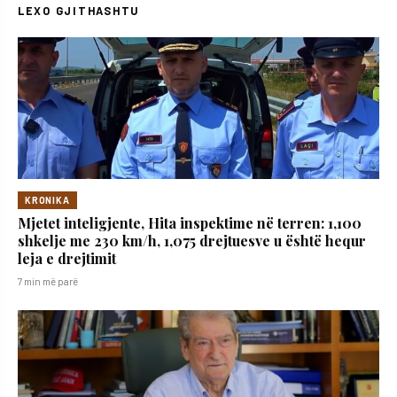
LEXO GJITHASHTU
KRONIKA
Mjetet inteligjente, Hita inspektime në terren: 1,100
shkelje me 230 km/h, 1,075 drejtuesve u është hequr
leja e drejtimit
7 min më parë