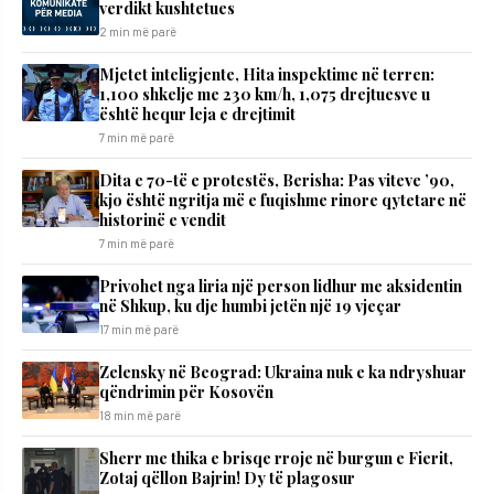
verdikt kushtetues
2 min më parë
Mjetet inteligjente, Hita inspektime në terren:
1,100 shkelje me 230 km/h, 1,075 drejtuesve u
është hequr leja e drejtimit
7 min më parë
Dita e 70-të e protestës, Berisha: Pas viteve ’90,
kjo është ngritja më e fuqishme rinore qytetare në
historinë e vendit
7 min më parë
Privohet nga liria një person lidhur me aksidentin
në Shkup, ku dje humbi jetën një 19 vjeçar
17 min më parë
Zelensky në Beograd: Ukraina nuk e ka ndryshuar
qëndrimin për Kosovën
18 min më parë
Sherr me thika e brisqe rroje në burgun e Fierit,
Zotaj qëllon Bajrin! Dy të plagosur