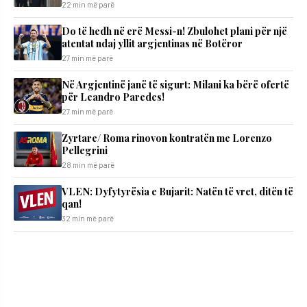
22 min më parë
Do të hedh në erë Messi-n! Zbulohet plani për një
atentat ndaj yllit argjentinas në Botëror
27 min më parë
Në Argjentinë janë të sigurt: Milani ka bërë ofertë
për Leandro Paredes!
27 min më parë
Zyrtare/ Roma rinovon kontratën me Lorenzo
Pellegrini
28 min më parë
VLEN: Dyfytyrësia e Bujarit: Natën të vret, ditën të
qan!
32 min më parë