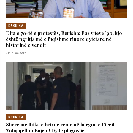
KRONIKA
Dita e 70-të e protestës, Berisha: Pas viteve ’90, kjo
është ngritja më e fuqishme rinore qytetare në
historinë e vendit
7 min më parë
KRONIKA
Sherr me thika e brisqe rroje në burgun e Fierit,
Zotaj qëllon Bajrin! Dy të plagosur