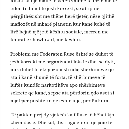
Rusia ka një mafie të vetën shumë të fortë me të
cilën ti duhet të jesh korrekt, se ata janë
përgjithësisht me thënë herë tjetër, nëse gjithë
mafiozët në mbarë planetin kur kanë kohë të
lirë bëjnë një jetë kështu sociale, merren me
femrat e showbiz-it, me kështu.
Problemi me Federatën Ruse është se duhet të
jesh korrekt me organizatat lokale dhe, së dyti,
nuk duhet të ekspozohesh ndaj shërbimeve që
ata i kanë shumë të forta, të shërbimeve të
luftës kundër narkotikëve apo shërbimeve
sekrete që kanë, sepse ata përdorin çdo aset si
mjet për pushtetin që është atje, për Putinin.
Të paktën prej dy vjetësh ka filluar të bëhet kjo
zhvendosje. Dhe sot, disa nga emrat që janë të