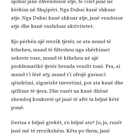
njohur janë zhvendosur atje, të cilët janë në
kërkim në Shqipëri. Nga Dubai kanë shkuar
atje. Nga Dubai kanë shkuar atje, janë vendosur
atje dhe kanë vazhduar aktivitetet.
Kjo përbën një rrezik tjetër, se ata mund të
kthehen, mund të filtrohen nga shërbimet
sekrete ruse, mund të kthehen në një
problematikë tjetër brenda vendit tonë. Pra, ai
mund t’i lërë aty, mund t’i ofrojë garanci
qëndrimi, sigurisht investimi, por ata kanë dhe
qëllime të tjera. Dhe rusët na kanë dhënë
shembuj konkretë që janë të aftë ta bëjnë këtë
punë.
Derisa e bëjnë grekët, s’e bëjnë ato? Jo, jo, rusët
janë më të rrezikshëm. Këta po them, janë