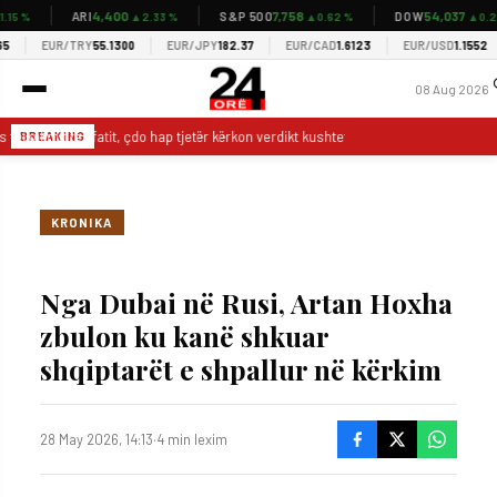
4,400
7,758
54,037
ARI
S&P 500
DOW
5 %
▲2.33 %
▲0.62 %
▲0.28 
EUR/TRY
55.1300
EUR/JPY
182.37
EUR/CAD
1.6123
EUR/USD
1.1552
08 Aug 2026
 tejkalimit të afatit, çdo hap tjetër kërkon verdikt kushtetues
Mjetet intel
BREAKING
KRONIKA
Nga Dubai në Rusi, Artan Hoxha
zbulon ku kanë shkuar
shqiptarët e shpallur në kërkim
28 May 2026, 14:13
·
4 min lexim