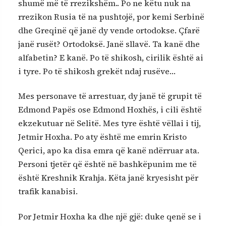
shumë më të rrezikshëm.. Po ne këtu nuk na
rrezikon Rusia të na pushtojë, por kemi Serbinë
dhe Greqinë që janë dy vende ortodokse. Çfarë
janë rusët? Ortodoksë. Janë sllavë. Ta kanë dhe
alfabetin? E kanë. Po të shikosh, cirilik është ai
i tyre. Po të shikosh grekët ndaj rusëve…
Mes personave të arrestuar, dy janë të grupit të
Edmond Papës ose Edmond Hoxhës, i cili është
ekzekutuar në Selitë. Mes tyre është vëllai i tij,
Jetmir Hoxha. Po aty është me emrin Kristo
Qerici, apo ka disa emra që kanë ndërruar ata.
Personi tjetër që është në bashkëpunim me të
është Kreshnik Krahja. Këta janë kryesisht për
trafik kanabisi.
Por Jetmir Hoxha ka dhe një gjë: duke qenë se i