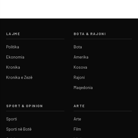
LAJME
BOTA & RAJONI
Politika
Bota
Ekonomia
Amerika
Kronika
Kosova
Kronika e Zezë
Rajoni
Maqedonia
SPORT & OPINION
ARTE
Sporti
Arte
Sporti në Botë
Film