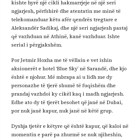
kishte hyrë një cikli hakmarrjeje në një seri
ngjarjesh, përfshirë dhe atentatin me minë të
telekomanduar këtu afër qendrës tregtare e
Aleksandër Sadikaj, dhe një seri ngjarjesh pastaj
që vazhduan në Athinë, kanë vazhduar. Ishte
serial i përgjakshëm.
Por Jetmir Hoxha me të vëllain e vet ishin
aksionerët e hotel ‘Blue Sky’ në Sarandë, dhe kjo
është e njohur. Më mbrapa ai u lidh me dy
personazhe të tjerë shumë të fuqishëm dhe
prandaj vazhdoi ky cikël kaq i madh ngjarjesh.
Edhe ato dy të tjerët besohet që janë në Dubai,
por nuk janë kapur, nuk janë në këtë grup.
Dyshja tjetër e këtyre që është kapur, që kaloi në
momentin e parë pa zhurmë se nuk njiheshin,