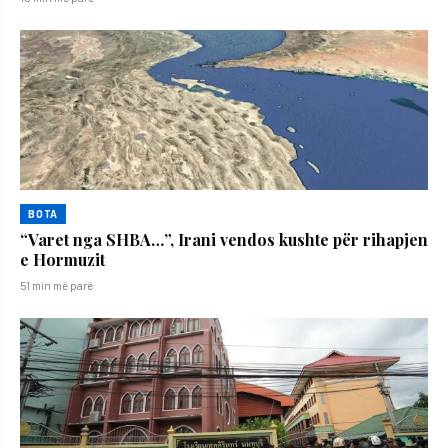
BOTA
“Varet nga SHBA…”, Irani vendos kushte për rihapjen
e Hormuzit
51 min më parë