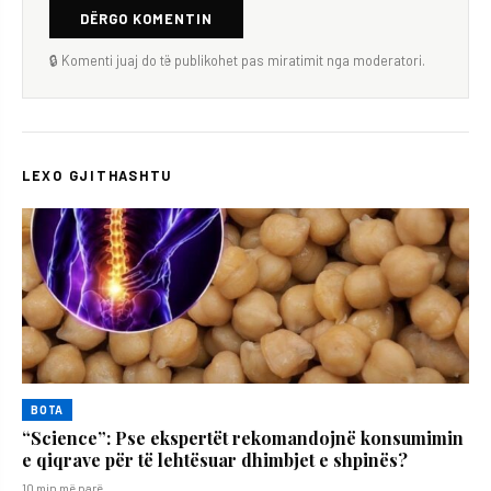
DËRGO KOMENTIN
🔒 Komenti juaj do të publikohet pas miratimit nga moderatori.
LEXO GJITHASHTU
BOTA
“Science”: Pse ekspertët rekomandojnë konsumimin
e qiqrave për të lehtësuar dhimbjet e shpinës?
10 min më parë