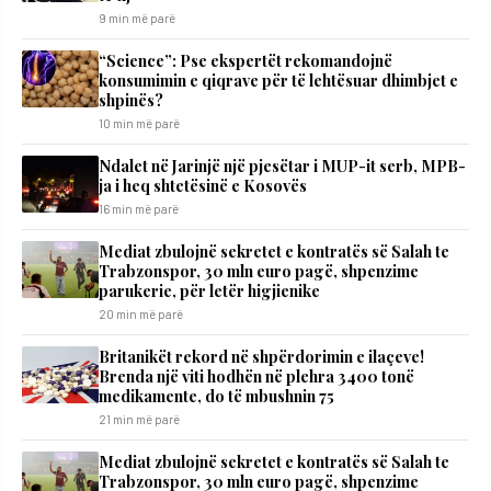
9 min më parë
“Science”: Pse ekspertët rekomandojnë
konsumimin e qiqrave për të lehtësuar dhimbjet e
shpinës?
10 min më parë
Ndalet në Jarinjë një pjesëtar i MUP-it serb, MPB-
ja i heq shtetësinë e Kosovës
16 min më parë
Mediat zbulojnë sekretet e kontratës së Salah te
Trabzonspor, 30 mln euro pagë, shpenzime
parukerie, për letër higjienike
20 min më parë
Britanikët rekord në shpërdorimin e ilaçeve!
Brenda një viti hodhën në plehra 3400 tonë
medikamente, do të mbushnin 75
21 min më parë
Mediat zbulojnë sekretet e kontratës së Salah te
Trabzonspor, 30 mln euro pagë, shpenzime