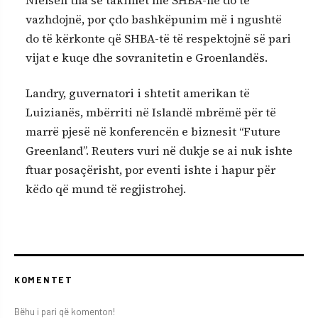
Nielsen tha se takimet me SHBA-në do të
vazhdojnë, por çdo bashkëpunim më i ngushtë
do të kërkonte që SHBA-të të respektojnë së pari
vijat e kuqe dhe sovranitetin e Groenlandës.
Landry, guvernatori i shtetit amerikan të
Luizianës, mbërriti në Islandë mbrëmë për të
marrë pjesë në konferencën e biznesit “Future
Greenland”. Reuters vuri në dukje se ai nuk ishte
ftuar posaçërisht, por eventi ishte i hapur për
këdo që mund të regjistrohej.
KOMENTET
Bëhu i pari që komenton!