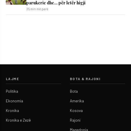
parukerie dhe… për letër higji
35 min më parë
LAJME
BOTA & RAJONI
Politika
Bota
Ekonomia
Amerika
Kronika
Kosova
Kronika e Zezë
Rajoni
Maqedonia