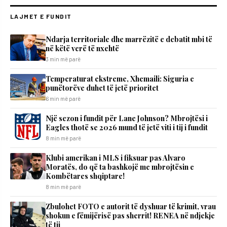
LAJMET E FUNDIT
Ndarja territoriale dhe marrëzitë e debatit mbi të
në këtë verë të nxehtë
3 min më parë
Temperaturat ekstreme, Xhemaili: Siguria e
punëtorëve duhet të jetë prioritet
6 min më parë
Një sezon i fundit për Lane Johnson? Mbrojtësi i
Eagles thotë se 2026 mund të jetë viti i tij i fundit
8 min më parë
Klubi amerikan i MLS i fiksuar pas Alvaro
Moratës, do që ta bashkojë me mbrojtësin e
Kombëtares shqiptare!
8 min më parë
Zbulohet FOTO e autorit të dyshuar të krimit, vrau
shokun e fëmijërisë pas sherrit! RENEA në ndjekje
të tij