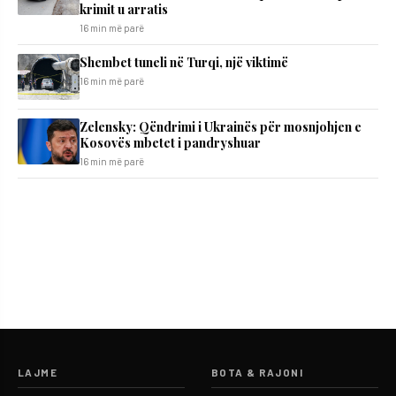
krimit u arratis
16 min më parë
Shembet tuneli në Turqi, një viktimë
16 min më parë
Zelensky: Qëndrimi i Ukrainës për mosnjohjen e
Kosovës mbetet i pandryshuar
16 min më parë
LAJME
BOTA & RAJONI