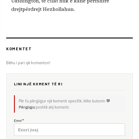
Uashington, të cilat nuk e kanë përfshirë
drejtpërdrejt Hezbollahun.
KOMENTET
Bëhu i pari që komenton!
LINI NJË KOMENT TË RI
Për t'u përgjigjur një komenti specifik, kliko butonin
💬
Përgjigju
poshtë atij komenti.
Emri
*