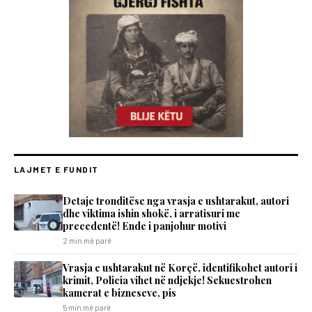
LAJMET E FUNDIT
Detaje tronditëse nga vrasja e ushtarakut, autori
dhe viktima ishin shokë, i arratisuri me
precedentë! Ende i panjohur motivi
2 min më parë
Vrasja e ushtarakut në Korçë, identifikohet autori i
krimit, Policia vihet në ndjekje! Sekuestrohen
kamerat e bizneseve, pis
5 min më parë