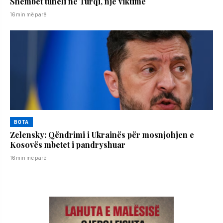
Shembet tuneli në Turqi, një viktimë
16 min më parë
BOTA
Zelensky: Qëndrimi i Ukrainës për mosnjohjen e
Kosovës mbetet i pandryshuar
16 min më parë