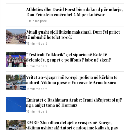
Athletics dhe David Forst bien dakord për ndarje,
Dan Feinstein emërohet GM përkohësor
11 min më parë
Muaji gusht sjell fluksin maksimal, Durrësi pritet
të mbushë hotelet 100%
15 min më parë
“Festivali Folklorik” çel siparin në Kotë të
Selenicës, grupet e polifonisë labe në skenë
15 min më parë
Vritet 20-vjeçari në Korçë, policia në kërkim të
autorit. Viktima pjesë e Forcave të Armatosura
16 min më parë
Emiratet e Bashkuara Arabe: Irani shënjestroi një
nga anijet tona në Hormuz
16 min më parë
EMRI/ Zbardhen detajet e vrasjes në Korçë,
viktima ushtarak! Autori e ndoqi me kallash, pas