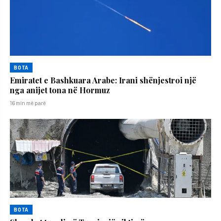
BOTA
Emiratet e Bashkuara Arabe: Irani shënjestroi një
nga anijet tona në Hormuz
16 min më parë
BOTA