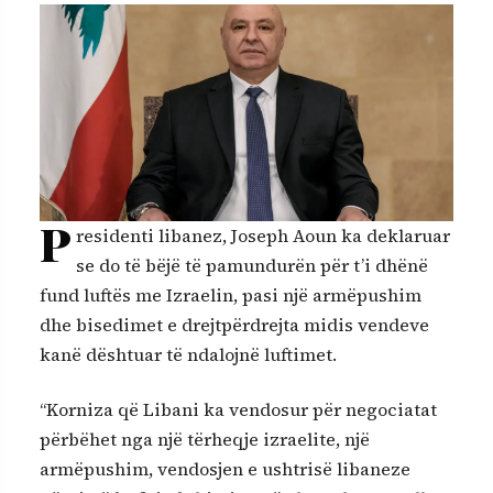
P
residenti libanez, Joseph Aoun ka deklaruar
se do të bëjë të pamundurën për t’i dhënë
fund luftës me Izraelin, pasi një armëpushim
dhe bisedimet e drejtpërdrejta midis vendeve
kanë dështuar të ndalojnë luftimet.
“Korniza që Libani ka vendosur për negociatat
përbëhet nga një tërheqje izraelite, një
armëpushim, vendosjen e ushtrisë libaneze