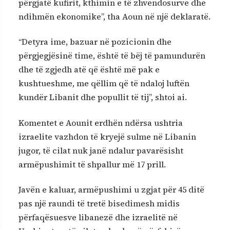
përgjatë kufirit, kthimin e të zhvendosurve dhe
ndihmën ekonomike”, tha Aoun në një deklaratë.
“Detyra ime, bazuar në pozicionin dhe
përgjegjësinë time, është të bëj të pamundurën
dhe të zgjedh atë që është më pak e
kushtueshme, me qëllim që të ndaloj luftën
kundër Libanit dhe popullit të tij”, shtoi ai.
Komentet e Aounit erdhën ndërsa ushtria
izraelite vazhdon të kryejë sulme në Libanin
jugor, të cilat nuk janë ndalur pavarësisht
armëpushimit të shpallur më 17 prill.
Javën e kaluar, armëpushimi u zgjat për 45 ditë
pas një raundi të tretë bisedimesh midis
përfaqësuesve libanezë dhe izraelitë në