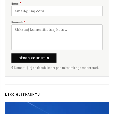
Email
*
Komenti
*
DËRGO KOMENTIN
🔒 Komenti juaj do të publikohet pas miratimit nga moderatori.
LEXO GJITHASHTU