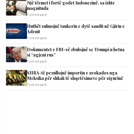
Një tërmet i fortë godet Indonezinë, sa ishte
magnituda
7 orë më parë
Huthët sulmojnë tankerin e dytë saudit në Gjirin e
Adenit
7 orë më parë
Dokumentet e FBI-së zbulojnë se Trumpi u hetua
si “agjent rus”
7 orë më parë
SHBA-të pezullojnë importin e avokados nga
Meksika për shkak të shqetësimeve për sigurinë
7 orë më parë