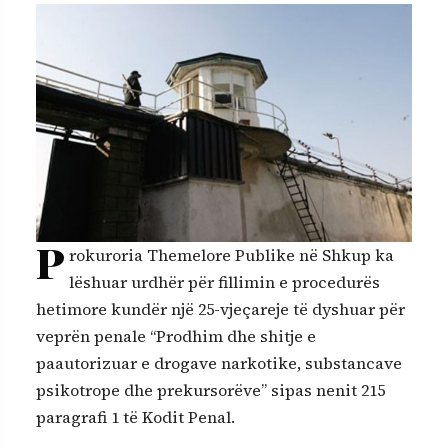
P
rokuroria Themelore Publike në Shkup ka
lëshuar urdhër për fillimin e procedurës
hetimore kundër një 25-vjeçareje të dyshuar për
veprën penale “Prodhim dhe shitje e
paautorizuar e drogave narkotike, substancave
psikotrope dhe prekursorëve” sipas nenit 215
paragrafi 1 të Kodit Penal.