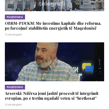
MAQEDONIA
OBRM-PDUKM: Me investime kapitale dhe reforma,
po forcojmë stabilitetin energjetik të Maqedonisë
11 orë më parë
MAQEDONIA
Arsovski: Ndërsa jemi jashtë procesit të integrimit
evropian, po e tretim ngadalë veten si “bretkosat”
11 orë më parë