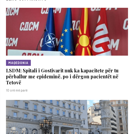
MAQEDONIA
LSDM: Spitali i Gostivarit nuk ka kapacitete për tu
përballur me epideminë, po i dërgon pacientët në
Tetovë
10 orë më parë