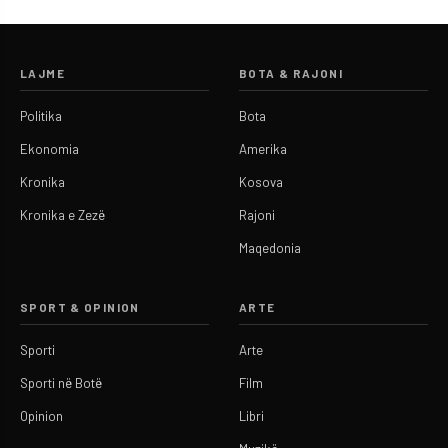
LAJME
BOTA & RAJONI
Politika
Bota
Ekonomia
Amerika
Kronika
Kosova
Kronika e Zezë
Rajoni
Maqedonia
SPORT & OPINION
ARTE
Sporti
Arte
Sporti në Botë
Film
Opinion
Libri