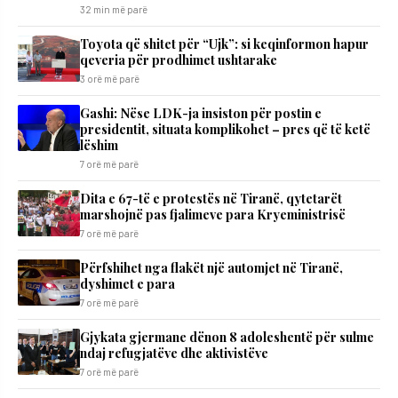
32 min më parë
Toyota që shitet për “Ujk”: si keqinformon hapur
qeveria për prodhimet ushtarake
3 orë më parë
Gashi: Nëse LDK-ja insiston për postin e
presidentit, situata komplikohet – pres që të ketë
lëshim
7 orë më parë
Dita e 67-të e protestës në Tiranë, qytetarët
marshojnë pas fjalimeve para Kryeministrisë
7 orë më parë
Përfshihet nga flakët një automjet në Tiranë,
dyshimet e para
7 orë më parë
Gjykata gjermane dënon 8 adoleshentë për sulme
ndaj refugjatëve dhe aktivistëve
7 orë më parë