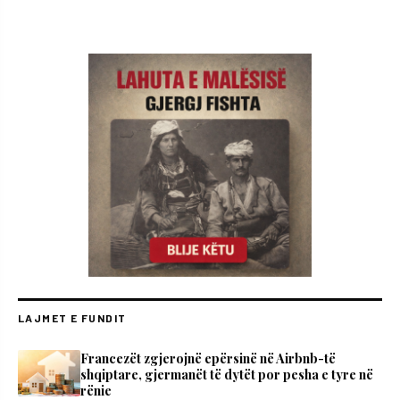
LAJMET E FUNDIT
Francezët zgjerojnë epërsinë në Airbnb-të
shqiptare, gjermanët të dytët por pesha e tyre në
rënie