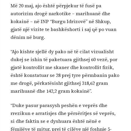
Më 20 maj, ajo është përpjekur të fusë pa
autorizim drogë narkotike – marihuanë dhe
kokainë – në INP “Burgu Idrizovë” në Shkup,
gjatë një vizite te bashkëshorti i saj që po vuan
dënim në burg.
“Ajo kishte sjellë dy pako në të cilat vizualisht
dukej se ishin të paketuara gjithsej 60 vezë, por
gjatë kontrollit me skaner dhe kontrollit fizik,
është konstatuar se 28 prej tyre përmbanin pako
me drogë, përkatësisht gjithsej 318,62 gram
marihuanë dhe 142,2 gram kokainë”.
“Duke pasur parasysh peshën e veprës dhe
rrezikun e arratisjes dhe përsëritjes së veprës,
si dhe faktin se e dyshuara është nënë e
fëmijëve të mitur, prej të cilëve një foshnje 5-