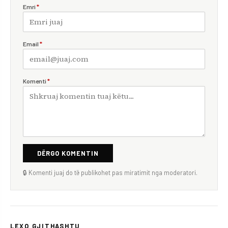
Emri
*
Email
*
Komenti
*
DËRGO KOMENTIN
🔒 Komenti juaj do të publikohet pas miratimit nga moderatori.
LEXO GJITHASHTU