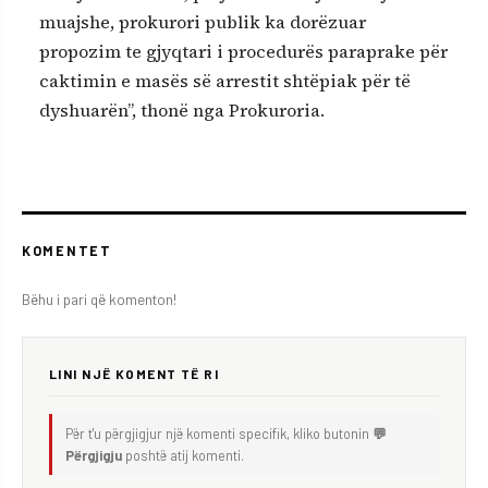
muajshe, prokurori publik ka dorëzuar
propozim te gjyqtari i procedurës paraprake për
caktimin e masës së arrestit shtëpiak për të
dyshuarën”, thonë nga Prokuroria.
KOMENTET
Bëhu i pari që komenton!
LINI NJË KOMENT TË RI
Për t'u përgjigjur një komenti specifik, kliko butonin
💬
Përgjigju
poshtë atij komenti.