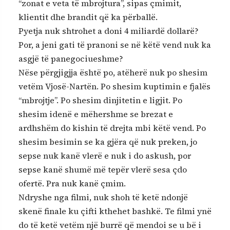
“zonat e veta të mbrojtura”, sipas çmimit,
klientit dhe brandit që ka përballë.
Pyetja nuk shtrohet a doni 4 miliardë dollarë?
Por, a jeni gati të pranoni se në këtë vend nuk ka
asgjë të panegociueshme?
Nëse përgjigjja është po, atëherë nuk po shesim
vetëm Vjosë-Nartën. Po shesim kuptimin e fjalës
“mbrojtje”. Po shesim dinjitetin e ligjit. Po
shesim idenë e mëhershme se brezat e
ardhshëm do kishin të drejta mbi këtë vend. Po
shesim besimin se ka gjëra që nuk preken, jo
sepse nuk kanë vlerë e nuk i do askush, por
sepse kanë shumë më tepër vlerë sesa çdo
ofertë. Pra nuk kanë çmim.
Ndryshe nga filmi, nuk shoh të ketë ndonjë
skenë finale ku çifti kthehet bashkë. Te filmi ynë
do të ketë vetëm një burrë që mendoi se u bë i