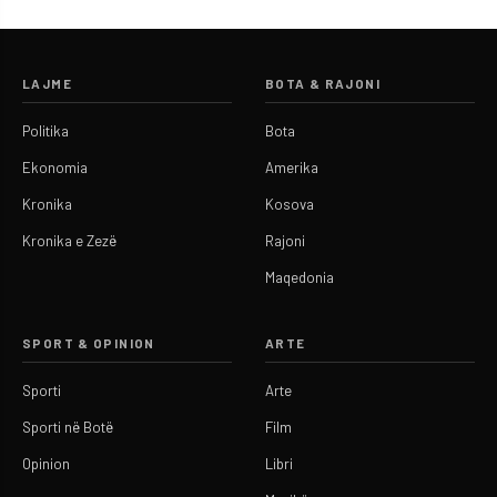
LAJME
BOTA & RAJONI
Politika
Bota
Ekonomia
Amerika
Kronika
Kosova
Kronika e Zezë
Rajoni
Maqedonia
SPORT & OPINION
ARTE
Sporti
Arte
Sporti në Botë
Film
Opinion
Libri