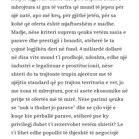
mbrojtura si gra të varfra që mund të jepen për
një natë, apo më keq, për gjithë jetën, për sa
kohë që oferta është mjaftueshëm e madhe.
Madje, nëse kriteri suprem qenka vetëm sasia e
parave dhe prestigji i brandit, atëherë le ta
çojmë logjikën deri në fund. 4 miliardë dollarë
në disa vite mund t’i prodhojë, ndoshta, edhe një
industri e legalizuar e prostitucionit, nëse
shteti do ta trajtonte trupin njerëzor me të
njëjtin standard që po trajton territorin e vet, jo
me zona të mbrojtura, por si asete ekonomike në
pritje të ofertës më të mirë. Nëse parimi qenka
se “nuk u thuhet jo parave” dhe se çdo vijë e
kuqe bie përballë parave, atëherë pse ky
privilegj duhet t’i rezervohet vetëm shtetit? Le
t’i lihet edhe popullit të thjeshtë të negociojë