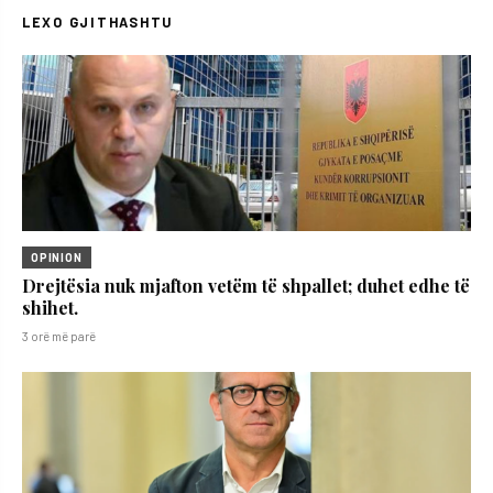
LEXO GJITHASHTU
OPINION
Drejtësia nuk mjafton vetëm të shpallet; duhet edhe të
shihet.
3 orë më parë