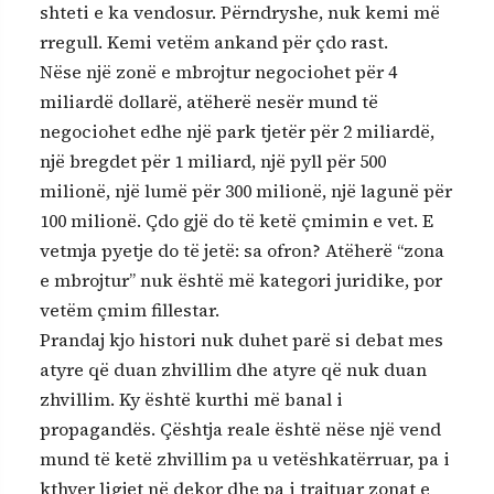
shteti e ka vendosur. Përndryshe, nuk kemi më
rregull. Kemi vetëm ankand për çdo rast.
Nëse një zonë e mbrojtur negociohet për 4
miliardë dollarë, atëherë nesër mund të
negociohet edhe një park tjetër për 2 miliardë,
një bregdet për 1 miliard, një pyll për 500
milionë, një lumë për 300 milionë, një lagunë për
100 milionë. Çdo gjë do të ketë çmimin e vet. E
vetmja pyetje do të jetë: sa ofron? Atëherë “zona
e mbrojtur” nuk është më kategori juridike, por
vetëm çmim fillestar.
Prandaj kjo histori nuk duhet parë si debat mes
atyre që duan zhvillim dhe atyre që nuk duan
zhvillim. Ky është kurthi më banal i
propagandës. Çështja reale është nëse një vend
mund të ketë zhvillim pa u vetëshkatërruar, pa i
kthyer ligjet në dekor dhe pa i trajtuar zonat e