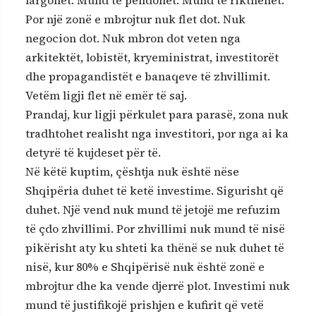
largohet. Mund të pendohet. Mund të rikthehet.
Por një zonë e mbrojtur nuk flet dot. Nuk
negocion dot. Nuk mbron dot veten nga
arkitektët, lobistët, kryeministrat, investitorët
dhe propagandistët e banaqeve të zhvillimit.
Vetëm ligji flet në emër të saj.
Prandaj, kur ligji përkulet para parasë, zona nuk
tradhtohet realisht nga investitori, por nga ai ka
detyrë të kujdeset për të.
Në këtë kuptim, çështja nuk është nëse
Shqipëria duhet të ketë investime. Sigurisht që
duhet. Një vend nuk mund të jetojë me refuzim
të çdo zhvillimi. Por zhvillimi nuk mund të nisë
pikërisht aty ku shteti ka thënë se nuk duhet të
nisë, kur 80% e Shqipërisë nuk është zonë e
mbrojtur dhe ka vende djerrë plot. Investimi nuk
mund të justifikojë prishjen e kufirit që vetë