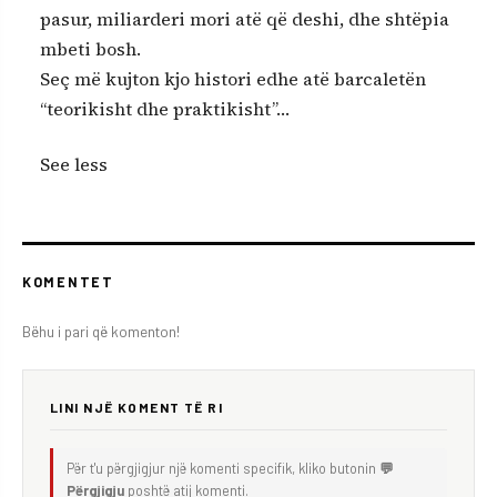
pasur, miliarderi mori atë që deshi, dhe shtëpia
mbeti bosh.
Seç më kujton kjo histori edhe atë barcaletën
“teorikisht dhe praktikisht”…
See less
KOMENTET
Bëhu i pari që komenton!
LINI NJË KOMENT TË RI
Për t'u përgjigjur një komenti specifik, kliko butonin
💬
Përgjigju
poshtë atij komenti.