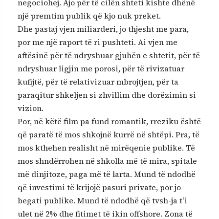
negociohej. Ajo për të cilën shteti kishte dhënë
një premtim publik që kjo nuk preket.
Dhe pastaj vjen miliarderi, jo thjesht me para,
por me një raport të ri pushteti. Ai vjen me
aftësinë për të ndryshuar gjuhën e shtetit, për të
ndryshuar ligjin me porosi, për të rivizatuar
kufijtë, për të relativizuar mbrojtjen, për ta
paraqitur shkeljen si zhvillim dhe dorëzimin si
vizion.
Por, në këtë film pa fund romantik, rreziku është
që paratë të mos shkojnë kurrë në shtëpi. Pra, të
mos kthehen realisht në mirëqenie publike. Të
mos shndërrohen në shkolla më të mira, spitale
më dinjitoze, paga më të larta. Mund të ndodhë
që investimi të krijojë pasuri private, por jo
begati publike. Mund të ndodhë që tvsh-ja t’i
ulet në 2% dhe fitimet të ikin offshore. Zona të