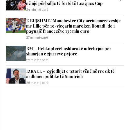
në një përballje të fortë të Leagues Cup
24 min më parë
E BUJSHME/ Manchester City arrin marrëveshje
me Lille për 19-vjeçarin maroken Bouadi, do i
paguajë francezëve 135 mln euro!
27 min më parë
BM – Helikopterët ushtarakë ndërhyjnë për
shuarjen e zjarreve pyjore
29 min më parë
IZRAEL – Zgjedhjet e tetorit vënë në rrezik të
ardhmen politike të Smotrich
29 min më parë