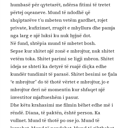
humbasë për qytetarët, ndërsa fitimi të tretet
përtej oqeaneve. Mund të ndodhë që
shqiptarëve t’u mbeten vetëm gardhet, rojet
private, kufizimet, rrugët e mbyllura dhe pamja
nga larg e një luksi ku nuk hyjnë dot.
Në fund, shtëpia mund të mbetet bosh.
Sepse kur shitet një zonë e mbrojtur, nuk shitet
vetëm toka. Shitet parimi se ligji mbron. Shitet
ideja se shteti ka detyrë të ruajë diçka edhe
kundër tundimit të parasë. Shitet besimi se fjala
“e mbrojtur” do të thotë vërtet e mbrojtur, jo e
mbrojtur deri në momentin kur shfaqet një
investitor mjaftueshëm i pasur.
Dhe këtu krahasimi me filmin bëhet edhe më i
rëndë. Diana, të paktën, është person. Ka
vullnet. Mund të thotë po ose jo. Mund të