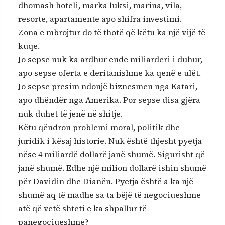
dhomash hoteli, marka luksi, marina, vila,
resorte, apartamente apo shifra investimi.
Zona e mbrojtur do të thotë që këtu ka një vijë të
kuqe.
Jo sepse nuk ka ardhur ende miliarderi i duhur,
apo sepse oferta e deritanishme ka qenë e ulët.
Jo sepse presim ndonjë biznesmen nga Katari,
apo dhëndër nga Amerika. Por sepse disa gjëra
nuk duhet të jenë në shitje.
Këtu qëndron problemi moral, politik dhe
juridik i kësaj historie. Nuk është thjesht pyetja
nëse 4 miliardë dollarë janë shumë. Sigurisht që
janë shumë. Edhe një milion dollarë ishin shumë
për Davidin dhe Dianën. Pyetja është a ka një
shumë aq të madhe sa ta bëjë të negociueshme
atë që vetë shteti e ka shpallur të
panegociueshme?