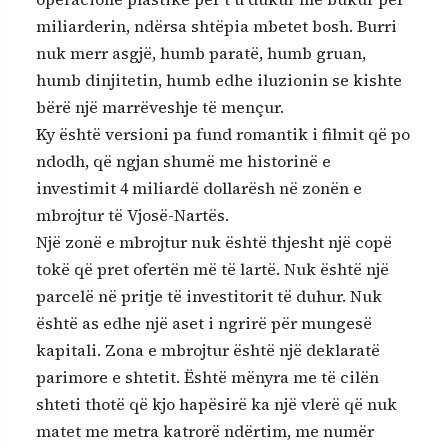
miliarderin, ndërsa shtëpia mbetet bosh. Burri
nuk merr asgjë, humb paratë, humb gruan,
humb dinjitetin, humb edhe iluzionin se kishte
bërë një marrëveshje të mençur.
Ky është versioni pa fund romantik i filmit që po
ndodh, që ngjan shumë me historinë e
investimit 4 miliardë dollarësh në zonën e
mbrojtur të Vjosë-Nartës.
Një zonë e mbrojtur nuk është thjesht një copë
tokë që pret ofertën më të lartë. Nuk është një
parcelë në pritje të investitorit të duhur. Nuk
është as edhe një aset i ngrirë për mungesë
kapitali. Zona e mbrojtur është një deklaratë
parimore e shtetit. Është mënyra me të cilën
shteti thotë që kjo hapësirë ka një vlerë që nuk
matet me metra katrorë ndërtim, me numër