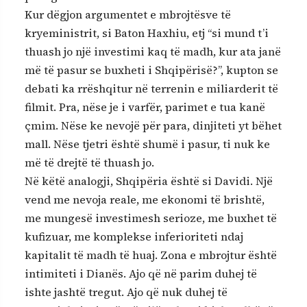
Kur dëgjon argumentet e mbrojtësve të
kryeministrit, si Baton Haxhiu, etj “si mund t’i
thuash jo një investimi kaq të madh, kur ata janë
më të pasur se buxheti i Shqipërisë?”, kupton se
debati ka rrëshqitur në terrenin e miliarderit të
filmit. Pra, nëse je i varfër, parimet e tua kanë
çmim. Nëse ke nevojë për para, dinjiteti yt bëhet
mall. Nëse tjetri është shumë i pasur, ti nuk ke
më të drejtë të thuash jo.
Në këtë analogji, Shqipëria është si Davidi. Një
vend me nevoja reale, me ekonomi të brishtë,
me mungesë investimesh serioze, me buxhet të
kufizuar, me komplekse inferioriteti ndaj
kapitalit të madh të huaj. Zona e mbrojtur është
intimiteti i Dianës. Ajo që në parim duhej të
ishte jashtë tregut. Ajo që nuk duhej të