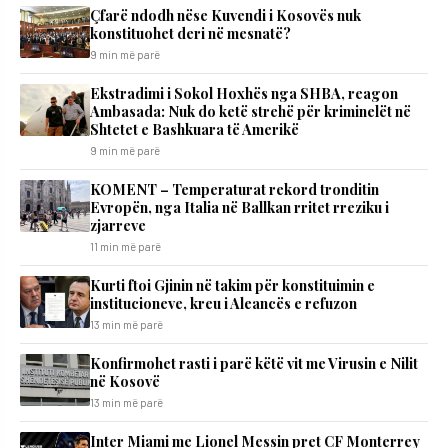
Çfarë ndodh nëse Kuvendi i Kosovës nuk
konstituohet deri në mesnatë?
9 min më parë
Ekstradimi i Sokol Hoxhës nga SHBA, reagon
Ambasada: Nuk do ketë strehë për kriminelët në
Shtetet e Bashkuara të Amerikë
9 min më parë
KOMENT – Temperaturat rekord tronditin
Evropën, nga Italia në Ballkan rritet rreziku i
zjarreve
11 min më parë
Kurti ftoi Gjinin në takim për konstituimin e
institucioneve, kreu i Aleancës e refuzon
13 min më parë
Konfirmohet rasti i parë këtë vit me Virusin e Nilit
në Kosovë
13 min më parë
Inter Miami me Lionel Messin pret CF Monterrey