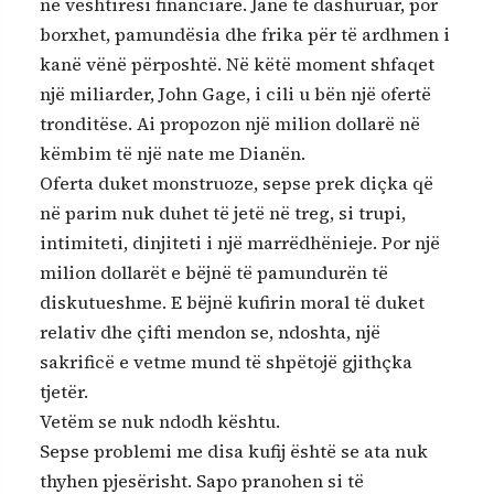
në vështirësi financiare. Janë të dashuruar, por
borxhet, pamundësia dhe frika për të ardhmen i
kanë vënë përposhtë. Në këtë moment shfaqet
një miliarder, John Gage, i cili u bën një ofertë
tronditëse. Ai propozon një milion dollarë në
këmbim të një nate me Dianën.
Oferta duket monstruoze, sepse prek diçka që
në parim nuk duhet të jetë në treg, si trupi,
intimiteti, dinjiteti i një marrëdhënieje. Por një
milion dollarët e bëjnë të pamundurën të
diskutueshme. E bëjnë kufirin moral të duket
relativ dhe çifti mendon se, ndoshta, një
sakrificë e vetme mund të shpëtojë gjithçka
tjetër.
Vetëm se nuk ndodh kështu.
Sepse problemi me disa kufij është se ata nuk
thyhen pjesërisht. Sapo pranohen si të