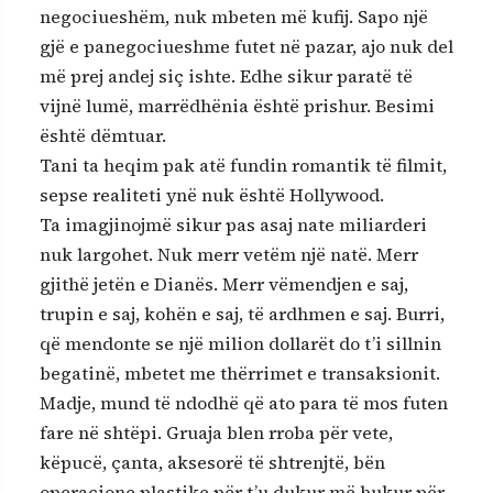
negociueshëm, nuk mbeten më kufij. Sapo një
gjë e panegociueshme futet në pazar, ajo nuk del
më prej andej siç ishte. Edhe sikur paratë të
vijnë lumë, marrëdhënia është prishur. Besimi
është dëmtuar.
Tani ta heqim pak atë fundin romantik të filmit,
sepse realiteti ynë nuk është Hollywood.
Ta imagjinojmë sikur pas asaj nate miliarderi
nuk largohet. Nuk merr vetëm një natë. Merr
gjithë jetën e Dianës. Merr vëmendjen e saj,
trupin e saj, kohën e saj, të ardhmen e saj. Burri,
që mendonte se një milion dollarët do t’i sillnin
begatinë, mbetet me thërrimet e transaksionit.
Madje, mund të ndodhë që ato para të mos futen
fare në shtëpi. Gruaja blen rroba për vete,
këpucë, çanta, aksesorë të shtrenjtë, bën
operacione plastike për t’u dukur më bukur për