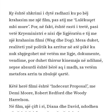
Ky është shkrimi i dytë radhazi ku po bëj
krahasim me një film, pas atij me “Lulëkuqet
mbi mure”. Por, në fakt, është rasti i tretë, pasi
vetë Kryeministri e nisi dje ligjëratën e tij me
një krahasim filmi (Wag dhe Dog). Mesa duket,
realiteti ynë politik ka arritur në atë pikë ku
nuk shpjegohet më vetëm me ligje, dokumente,
vendime, por duhet thirrur kinemaja në ndihmë,
sepse absurdi është bërë aq i madh, sa vetëm
metafora arrin ta zbulojë qartë.
Këtë herë filmi është “Indecent Proposal”, me
Demi Moore, Robert Redford dhe Woody
Harrelson.
Në film, një çift i ri, Diana dhe David, ndodhen