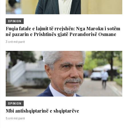
OPINION
Fuqia fatale e lajmit të rrejshën: Nga Maroku i sotëm
në pazarin e Prishtinës gjatë Perandorisë Osmane
3 orë më parë
OPINION
Mbi antishqiptarinë e shqiptarëve
5 orë më parë