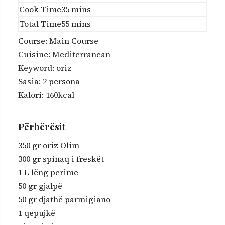
i
m
Cook Time
35
mins
n
i
m
Total Time
55
mins
u
n
i
Course:
Main Course
t
u
n
Cuisine:
Mediterranean
e
t
u
Keyword:
oriz
s
e
t
Sasia:
2
persona
s
e
Kalori:
160
kcal
s
Përbërësit
350
gr
oriz Olim
300
gr
spinaq i freskët
1
L
lëng perime
50
gr
gjalpë
50
gr
djathë parmigiano
1
qepujkë