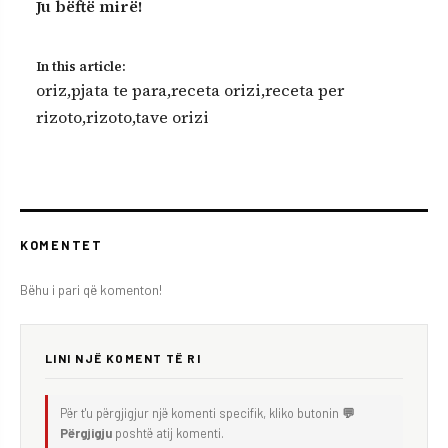
Ju bëftë mirë!
In this article:
oriz
,
pjata te para
,
receta orizi
,
receta per
rizoto
,
rizoto
,
tave orizi
KOMENTET
Bëhu i pari që komenton!
LINI NJË KOMENT TË RI
Për t'u përgjigjur një komenti specifik, kliko butonin
💬
Përgjigju
poshtë atij komenti.