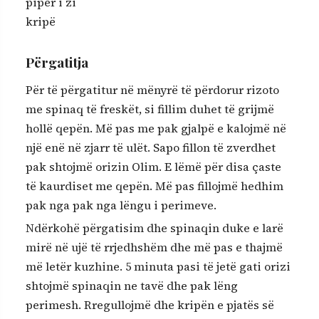
piper i zi
kripë
Përgatitja
Për të përgatitur në mënyrë të përdorur rizoto
me spinaq të freskët, si fillim duhet të grijmë
hollë qepën. Më pas me pak gjalpë e kalojmë në
një enë në zjarr të ulët. Sapo fillon të zverdhet
pak shtojmë orizin Olim. E lëmë për disa çaste
të kaurdiset me qepën. Më pas fillojmë hedhim
pak nga pak nga lëngu i perimeve.
Ndërkohë përgatisim dhe spinaqin duke e larë
mirë në ujë të rrjedhshëm dhe më pas e thajmë
më letër kuzhine. 5 minuta pasi të jetë gati orizi
shtojmë spinaqin ne tavë dhe pak lëng
perimesh. Rregullojmë dhe kripën e pjatës së