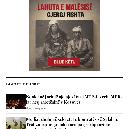
LAJMET E FUNDIT
Ndalet në Jarinjë një pjesëtar i MUP-it serb, MPB-
ja i heq shtetësinë e Kosovës
6 min më parë
Mediat zbulojnë sekretet e kontratës së Salah te
Trabzonspor, 30 mln euro pagë, shpenzime