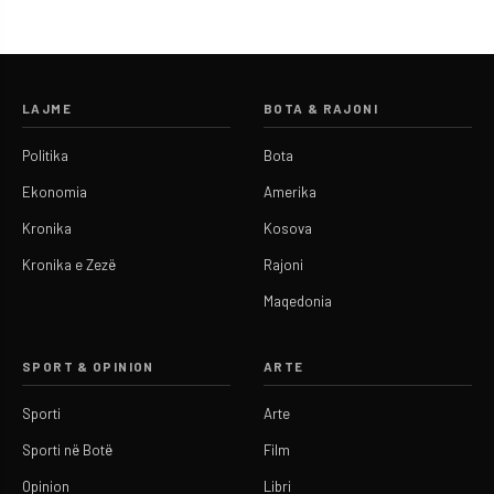
LAJME
BOTA & RAJONI
Politika
Bota
Ekonomia
Amerika
Kronika
Kosova
Kronika e Zezë
Rajoni
Maqedonia
SPORT & OPINION
ARTE
Sporti
Arte
Sporti në Botë
Film
Opinion
Libri