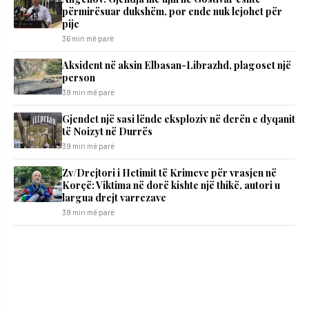
përmirësuar dukshëm, por ende nuk lejohet për
pije
36 min më parë
Aksident në aksin Elbasan-Librazhd, plagoset një
person
39 min më parë
Gjendet një sasi lënde eksploziv në derën e dyqanit
të Noizyt në Durrës
39 min më parë
Zv/Drejtori i Hetimit të Krimeve për vrasjen në
Korçë: Viktima në dorë kishte një thikë, autori u
largua drejt varrezave
39 min më parë