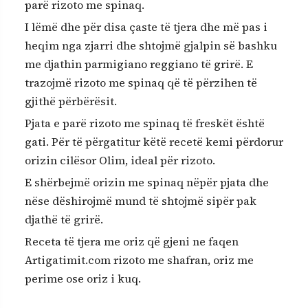
parë rizoto me spinaq.
I lëmë dhe për disa çaste të tjera dhe më pas i
heqim nga zjarri dhe shtojmë gjalpin së bashku
me djathin parmigiano reggiano të grirë. E
trazojmë rizoto me spinaq që të përzihen të
gjithë përbërësit.
Pjata e parë rizoto me spinaq të freskët është
gati. Për të përgatitur këtë recetë kemi përdorur
orizin cilësor Olim, ideal për rizoto.
E shërbejmë orizin me spinaq nëpër pjata dhe
nëse dëshirojmë mund të shtojmë sipër pak
djathë të grirë.
Receta të tjera me oriz që gjeni ne faqen
Artigatimit.com
rizoto me shafran
,
oriz me
perime
ose
oriz i kuq
.