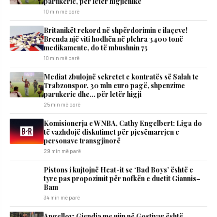
parukerie, për letër higjienike
10 min më parë
Britanikët rekord në shpërdorimin e ilaçeve!
Brenda një viti hodhën në plehra 3400 tonë
medikamente, do të mbushnin 75
10 min më parë
Mediat zbulojnë sekretet e kontratës së Salah te
Trabzonspor, 30 mln euro pagë, shpenzime
parukerie dhe… për letër higji
25 min më parë
Komisionerja e WNBA, Cathy Engelbert: Liga do
të vazhdojë diskutimet për pjesëmarrjen e
personave transgjinorë
29 min më parë
Pistons i kujtojnë Heat-it se ‘Bad Boys’ është e
tyre pas propozimit për nofkën e duetit Giannis–
Bam
34 min më parë
Angellov: Gjendja me ujin në Gostivar është