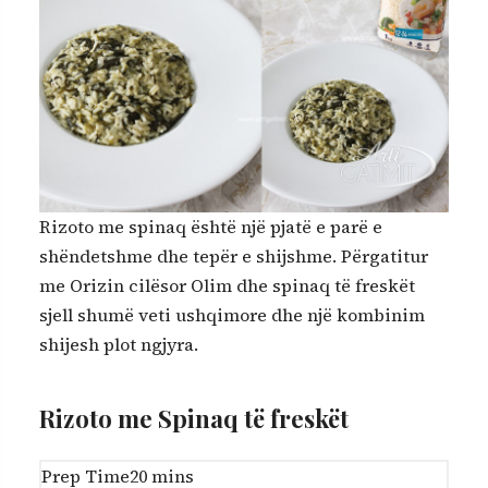
Rizoto me spinaq është një pjatë e parë e
shëndetshme dhe tepër e shijshme. Përgatitur
me Orizin cilësor Olim dhe spinaq të freskët
sjell shumë veti ushqimore dhe një kombinim
shijesh plot ngjyra.
Rizoto me Spinaq të freskët
m
Prep Time
20
mins