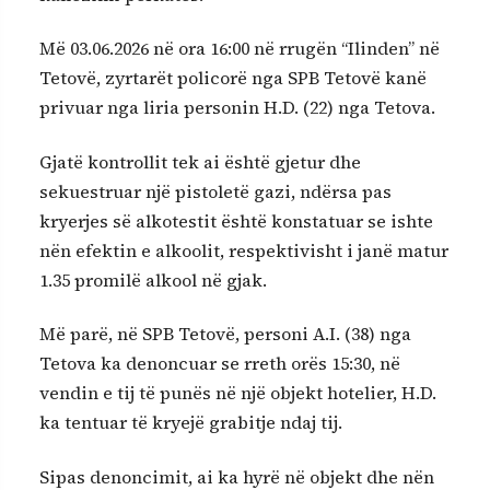
Më 03.06.2026 në ora 16:00 në rrugën “Ilinden” në
Tetovë, zyrtarët policorë nga SPB Tetovë kanë
privuar nga liria personin H.D. (22) nga Tetova.
Gjatë kontrollit tek ai është gjetur dhe
sekuestruar një pistoletë gazi, ndërsa pas
kryerjes së alkotestit është konstatuar se ishte
nën efektin e alkoolit, respektivisht i janë matur
1.35 promilë alkool në gjak.
Më parë, në SPB Tetovë, personi A.I. (38) nga
Tetova ka denoncuar se rreth orës 15:30, në
vendin e tij të punës në një objekt hotelier, H.D.
ka tentuar të kryejë grabitje ndaj tij.
Sipas denoncimit, ai ka hyrë në objekt dhe nën