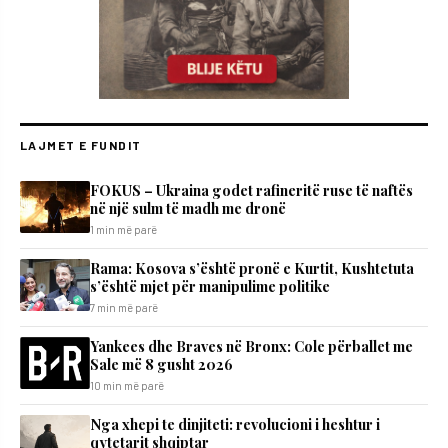
LAJMET E FUNDIT
FOKUS – Ukraina godet rafineritë ruse të naftës
në një sulm të madh me dronë
1 min më parë
​Rama: Kosova s’është pronë e Kurtit, Kushtetuta
s’është mjet për manipulime politike
7 min më parë
Yankees dhe Braves në Bronx: Cole përballet me
Sale më 8 gusht 2026
10 min më parë
Nga xhepi te dinjiteti: revolucioni i heshtur i
qytetarit shqiptar