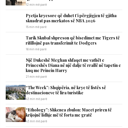
12 min më parë
Pyetja kryesore që duhet t’i përgjigjen të gjitha
skuadrat pas merkatos së NBA 2026
15 min më parë
Tarik Skubal shpreson që bisedimet me Tigers të
rifillojnë pas transferimit te Dodgers
16 min më parë
Një Dukeshë Meghan shfaqet me vathët e
Princeshës Diana në një dalje të rrallë në tapetin e
kuq me Princin Harry
21 min më parë
“The Week”: Shqipëria, në krye të listës së
destinacioneve të lira turistike
43 min më parë
“Ethology”: Shkenca zbulon: Macet priren të
krijojnë lidhje më të forta me gratë
43 min më parë