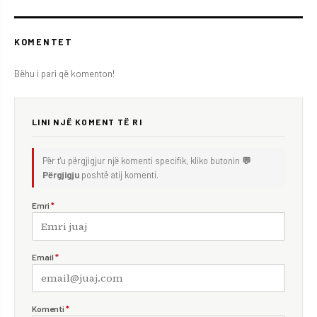
KOMENTET
Bëhu i pari që komenton!
LINI NJË KOMENT TË RI
Për t'u përgjigjur një komenti specifik, kliko butonin
💬
Përgjigju
poshtë atij komenti.
Emri
*
Email
*
Komenti
*