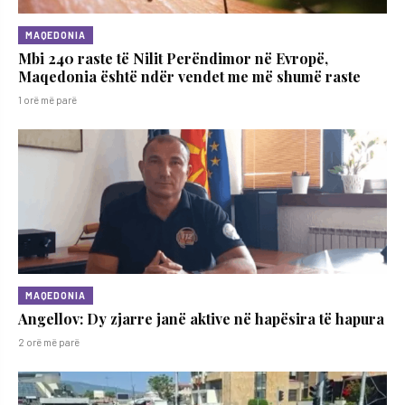
MAQEDONIA
Mbi 240 raste të Nilit Perëndimor në Evropë,
Maqedonia është ndër vendet me më shumë raste
1 orë më parë
MAQEDONIA
Angellov: Dy zjarre janë aktive në hapësira të hapura
2 orë më parë