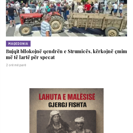
MAQEDONIA
Bujqit bllokojnë qendrën e Strumicës, kërkojnë çmim
më të lartë për specat
2 orë më parë