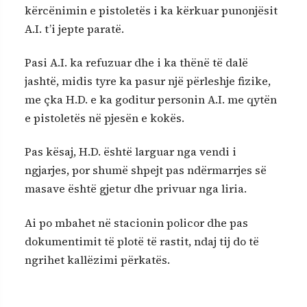
kërcënimin e pistoletës i ka kërkuar punonjësit
A.I. t’i jepte paratë.
Pasi A.I. ka refuzuar dhe i ka thënë të dalë
jashtë, midis tyre ka pasur një përleshje fizike,
me çka H.D. e ka goditur personin A.I. me qytën
e pistoletës në pjesën e kokës.
Pas kësaj, H.D. është larguar nga vendi i
ngjarjes, por shumë shpejt pas ndërmarrjes së
masave është gjetur dhe privuar nga liria.
Ai po mbahet në stacionin policor dhe pas
dokumentimit të plotë të rastit, ndaj tij do të
ngrihet kallëzimi përkatës.