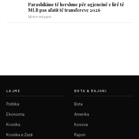
Parashikime të hershme për agjencinë e lirë të
MLB pas afatit të transfereve 2026
56 min më parë
LAJME
BOTA & RAJONI
Politika
Bota
Ekonomia
Amerika
Kronika
Kosova
Kronika e Zezë
Rajoni