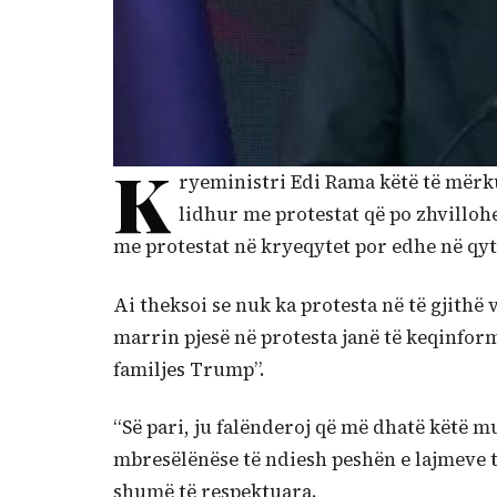
K
ryeministri Edi Rama këtë të mërku
lidhur me protestat që po zhvillo
me protestat në kryeqytet por edhe në qyte
Ai theksoi se nuk ka protesta në të gjithë 
marrin pjesë në protesta janë të keqinformu
familjes Trump”.
“Së pari, ju falënderoj që më dhatë këtë m
mbresëlënëse të ndiesh peshën e lajmeve t
shumë të respektuara.