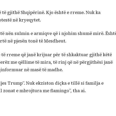
 të gjithë Shqipërinë. Kjo është e rreme. Nuk ka
otestë në kryeqytet.
shtë nën sulmin e armiqve që i njohim shumë mirë. Ësht
rtë në pjesën tonë të Mesdheut.
 të rreme që janë krijuar për të shkaktuar gjithë këtë
jerëz me qëllime të mira, të rinj që në përgjithësi janë
eqinformuar në masë të madhe.
iljes Trump”. Nuk ekziston diçka e tillë si familja e
 zonat e mbrojtura me flamingo”, tha ai.