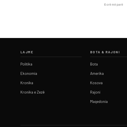
6 orë më parë
LAJME
BOTA & RAJONI
Politika
Bota
Ekonomia
Amerika
Kronika
Kosova
Kronika e Zezë
Rajoni
Maqedonia