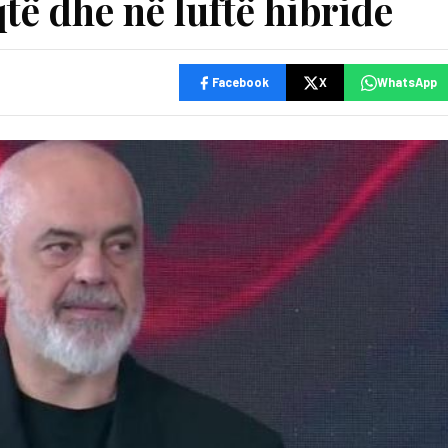
ë dhe në luftë hibride
Facebook
X
WhatsApp