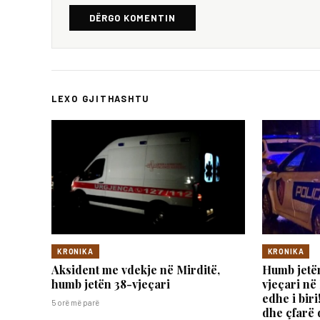
DËRGO KOMENTIN
LEXO GJITHASHTU
KRONIKA
KRONIKA
Aksident me vdekje në Mirditë,
Humb jetën
humb jetën 38-vjeçari
vjeçari në
edhe i bir
5 orë më parë
dhe çfarë