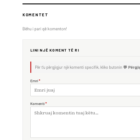
KOMENTET
Bëhu i pari që komenton!
LINI NJË KOMENT TË RI
Për t'u përgjigjur një komenti specifik, kliko butonin
💬 Përgji
Emri
*
Komenti
*