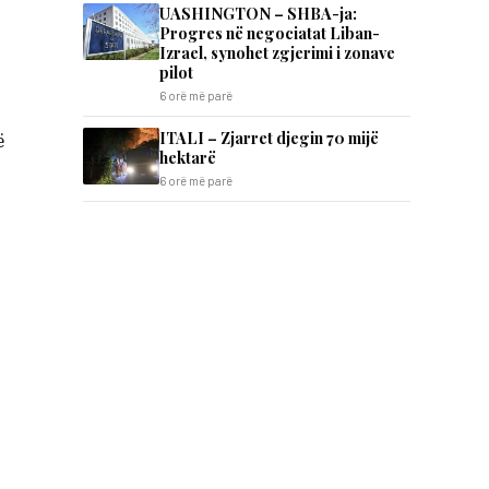
UASHINGTON – SHBA-ja:
Progres në negociatat Liban-
Izrael, synohet zgjerimi i zonave
pilot
6 orë më parë
ITALI – Zjarret djegin 70 mijë
ë
hektarë
6 orë më parë