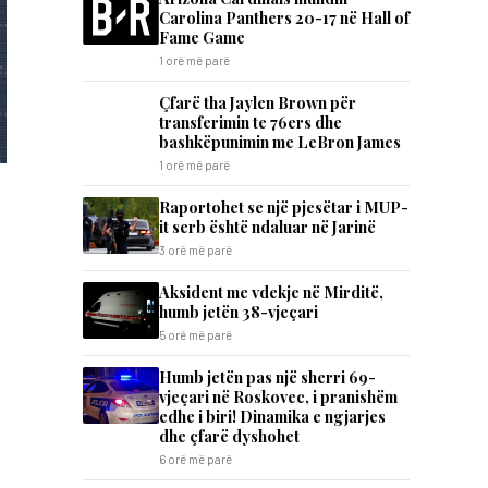
Carolina Panthers 20-17 në Hall of
Fame Game
1 orë më parë
Çfarë tha Jaylen Brown për
transferimin te 76ers dhe
bashkëpunimin me LeBron James
1 orë më parë
Raportohet se një pjesëtar i MUP-
it serb është ndaluar në Jarinë
3 orë më parë
Aksident me vdekje në Mirditë,
humb jetën 38-vjeçari
5 orë më parë
Humb jetën pas një sherri 69-
vjeçari në Roskovec, i pranishëm
edhe i biri! Dinamika e ngjarjes
dhe çfarë dyshohet
6 orë më parë