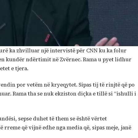
rë ka zhvilluar një intervistë për CNN ku ka folur
hen kundër ndërtimit në Zvërnec. Rama u pyet lidhur
tet e tjera.
vendin por vetëm në kryeqytet. Sipas tij të rinjtë që po
ar. Rama tha se nuk ekziston diçka e tillë si “ishulli i
undësi, sepse duhet të them se është vërtet
ë rreme që vijnë edhe nga media që, sipas meje, janë