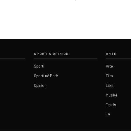
SPORT & OPINION
ARTE
Sporti
Arte
Sporti në Botë
Film
Opinion
Libri
Muzikë
Teatër
TV