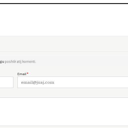
gju
poshtë atij komenti.
Email
*