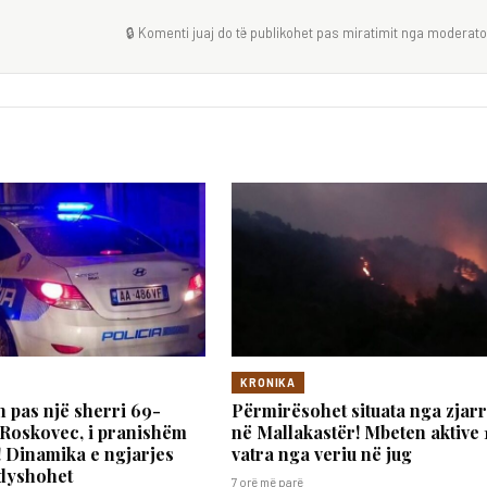
🔒 Komenti juaj do të publikohet pas miratimit nga moderator
KRONIKA
 pas një sherri 69-
Përmirësohet situata nga zjarr
 Roskovec, i pranishëm
në Mallakastër! Mbeten aktive 
i! Dinamika e ngjarjes
vatra nga veriu në jug
 dyshohet
7 orë më parë