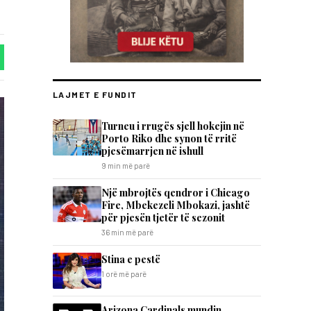
LAJMET E FUNDIT
Turneu i rrugës sjell hokejin në
Porto Riko dhe synon të rritë
pjesëmarrjen në ishull
9 min më parë
Një mbrojtës qendror i Chicago
Fire, Mbekezeli Mbokazi, jashtë
për pjesën tjetër të sezonit
36 min më parë
Stina e pestë
1 orë më parë
Arizona Cardinals mundin