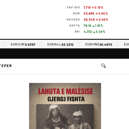
7,710
S&P 500
▼0.18%
53,885
DOW
▼0.85%
26,348
NASDAQ
▼0.06%
78.19
NAFTA
▲1.16%
4,312
ARI
▲0.28%
0.9357
93.2212
61.4970
EUR/CHF
EUR/ALL
EUR/MKD
EUR/RS
🔍
TEPER