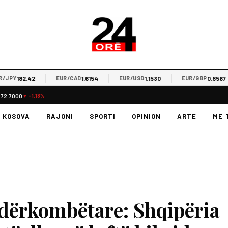
182.42
1.6154
1.1530
0.8567
Y
EUR/CAD
EUR/USD
EUR/GBP
$72.7000
▼ -1.18%
KOSOVA
RAJONI
SPORTI
OPINION
ARTE
ME 
dërkombëtare: Shqipëria