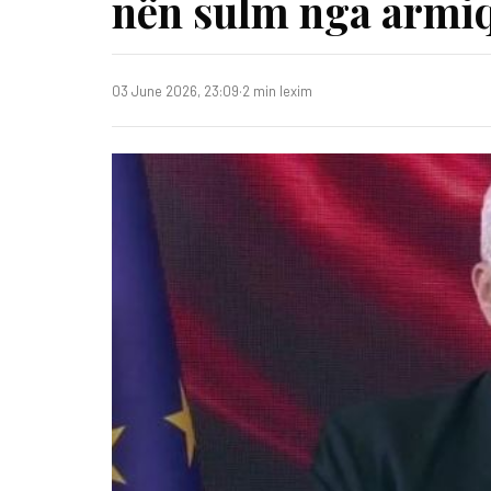
nën sulm nga armiqt
03 June 2026, 23:09
·
2 min lexim