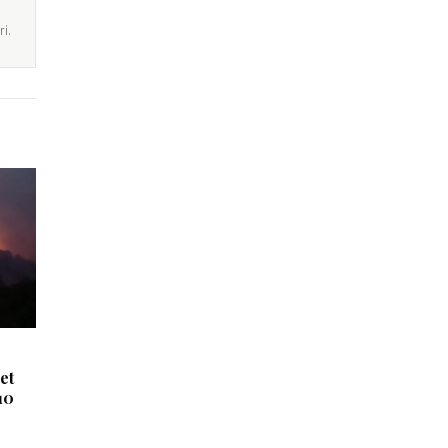
i.
et
10