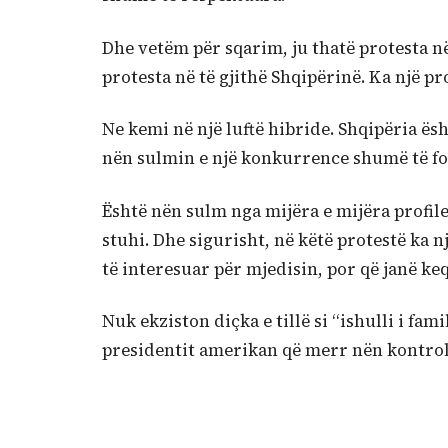
Dhe vetëm për sqarim, ju thatë protesta në
protesta në të gjithë Shqipërinë. Ka një pr
Ne kemi në një luftë hibride. Shqipëria ë
nën sulmin e një konkurrence shumë të fo
Është nën sulm nga mijëra e mijëra profile
stuhi. Dhe sigurisht, në këtë protestë ka n
të interesuar për mjedisin, por që janë k
Nuk ekziston diçka e tillë si “ishulli i fam
presidentit amerikan që merr nën kontroll