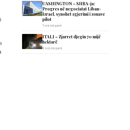
UASHINGTON – SHBA-ja:
Progres në negociatat Liban-
Izrael, synohet zgjerimi i zonave
pilot
ë
7 orë më parë
ITALI – Zjarret djegin 70 mijë
hektarë
e
8 orë më parë
n