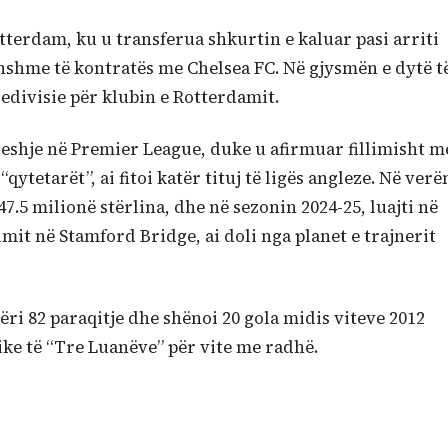
tterdam, ku u transferua shkurtin e kaluar pasi arriti
hshme të kontratës me Chelsea FC. Në gjysmën e dytë t
Eredivisie për klubin e Rotterdamit.
 ndeshje në Premier League, duke u afirmuar fillimisht m
tetarët”, ai fitoi katër tituj të ligës angleze. Në verë
 47.5 milionë stërlina, dhe në sezonin 2024-25, luajti në
mit në Stamford Bridge, ai doli nga planet e trajnerit
ëri 82 paraqitje dhe shënoi 20 gola midis viteve 2012
ike të “Tre Luanëve” për vite me radhë.