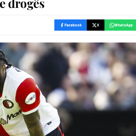
 e drogës
Facebook
X
WhatsApp