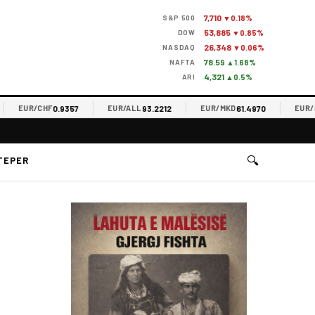
7,710
S&P 500
▼0.18%
53,885
DOW
▼0.85%
26,348
NASDAQ
▼0.06%
78.59
NAFTA
▲1.68%
4,321
ARI
▲0.5%
0.9357
93.2212
61.4970
EUR/CHF
EUR/ALL
EUR/MKD
EUR/RSD
🔍
TEPER