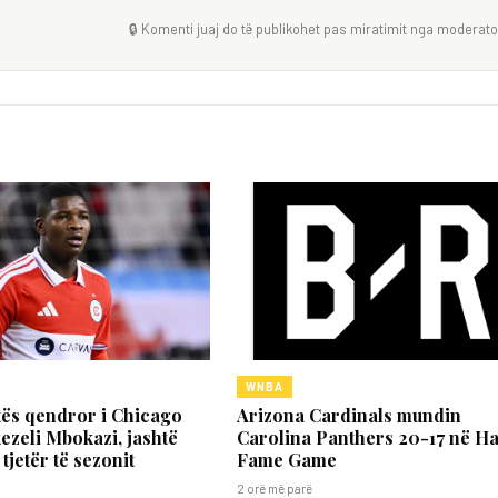
🔒 Komenti juaj do të publikohet pas miratimit nga moderator
WNBA
tës qendror i Chicago
Arizona Cardinals mundin
ezeli Mbokazi, jashtë
Carolina Panthers 20-17 në Hal
tjetër të sezonit
Fame Game
2 orë më parë