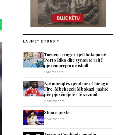
LAJMET E FUNDIT
Turneu i rrugës sjell hokejin në
Porto Riko dhe synon të rritë
pjesëmarrjen në ishull
1 orë më parë
Një mbrojtës qendror i Chicago
Fire, Mbekezeli Mbokazi, jashtë
për pjesën tjetër të sezonit
2 orë më parë
Stina e pestë
2 orë më parë
Arizona Cardinals mundin