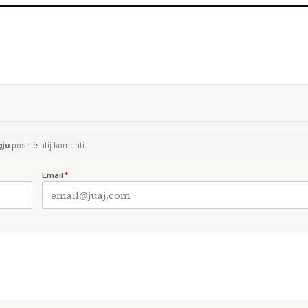
gju
poshtë atij komenti.
Email
*