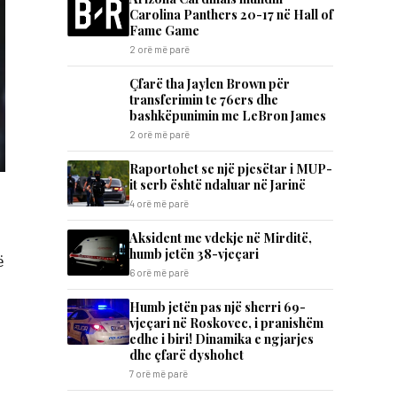
Carolina Panthers 20-17 në Hall of
Fame Game
2 orë më parë
Çfarë tha Jaylen Brown për
transferimin te 76ers dhe
bashkëpunimin me LeBron James
2 orë më parë
Raportohet se një pjesëtar i MUP-
it serb është ndaluar në Jarinë
4 orë më parë
Aksident me vdekje në Mirditë,
humb jetën 38-vjeçari
ë
6 orë më parë
Humb jetën pas një sherri 69-
vjeçari në Roskovec, i pranishëm
edhe i biri! Dinamika e ngjarjes
dhe çfarë dyshohet
7 orë më parë