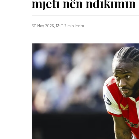
mjeti nën ndikimin
30 May 2026, 13:41
·
2 min lexim