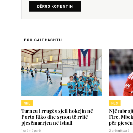
DËRGO KOMENTIN
LEXO GJITHASHTU
NHL
MLS
Turneu i rrugës sjell hokejin në
Një mbroj
Porto Riko dhe synon të rritë
Fire, Mbek
pjesëmarrjen në ishull
për pjesën 
1 orë më parë
2 orë më parë