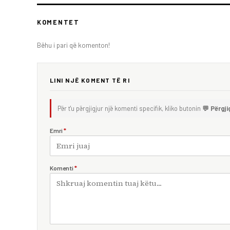
KOMENTET
Bëhu i pari që komenton!
LINI NJË KOMENT TË RI
Për t'u përgjigjur një komenti specifik, kliko butonin
💬 Përgji
Emri
*
Komenti
*