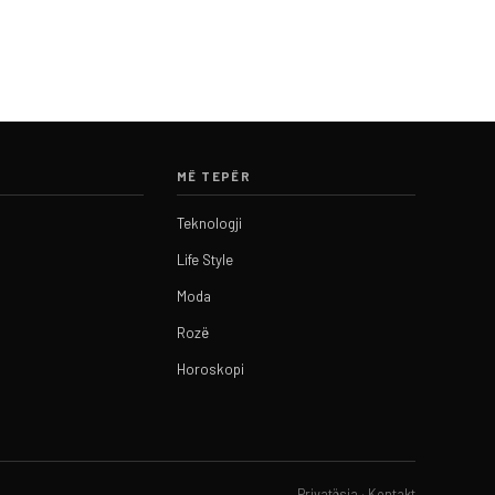
MË TEPËR
Teknologji
Life Style
Moda
Rozë
Horoskopi
Privatësia
·
Kontakt