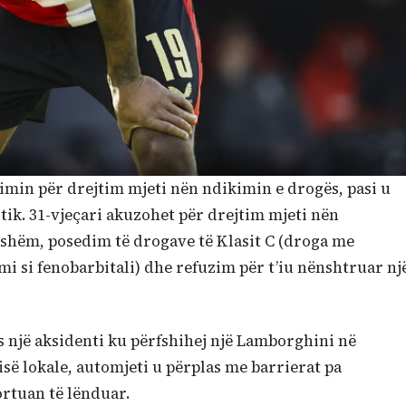
min për drejtim mjeti nën ndikimin e drogës, pasi u
tik. 31-vjeçari akuzohet për drejtim mjeti nën
kshëm, posedim të drogave të Klasit C (droga me
i si fenobarbitali) dhe refuzim për t’iu nënshtruar nj
 një aksidenti ku përfshihej një Lamborghini në
së lokale, automjeti u përplas me barrierat pa
ortuan të lënduar.