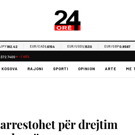
182.42
1.6154
1.1530
0.8567
EUR/CAD
EUR/USD
EUR/GBP
L
$72.7400
▼ -1.45%
KOSOVA
RAJONI
SPORTI
OPINION
ARTE
ME 
 arrestohet për drejtim