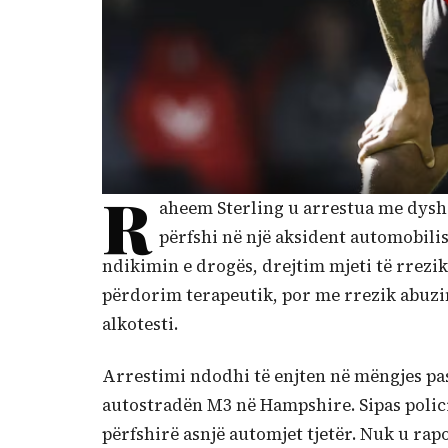
R
aheem Sterling u arrestua me dyshi
përfshi në një aksident automobilis
ndikimin e drogës, drejtim mjeti të rrezi
përdorim terapeutik, por me rrezik abuzim
alkotesti.
Arrestimi ndodhi të enjten në mëngjes pas
autostradën M3 në Hampshire. Sipas polici
përfshirë asnjë automjet tjetër. Nuk u rap