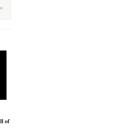
i.
l of