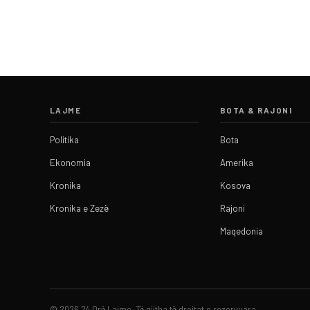
LAJME
BOTA & RAJONI
Politika
Bota
Ekonomia
Amerika
Kronika
Kosova
Kronika e Zezë
Rajoni
Maqedonia
© 2026 24 Orë Lajme. Të gjitha të drejtat e rezervuara.