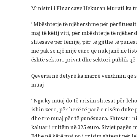
Ministri i Financave Hekuran Murati ka tre
“Mbështetje të njëhershme për përfituesit 
maj të këtij viti, për mbështetje të njëher
shtesave për fëmijë, për të gjithë të punë
më pak se një mijë euro që nuk janë në lis
është sektori privat dhe sektori publik që
Qeveria në detyrë ka marrë vendimin që sh
muaj.
“Nga ky muaj do të rrisim shtesat për leho
ishin zero, për herë të parë e nisëm duke
dhe tre muaj për të punësuara. Shtesat i n
kaluar i rritëm në 325 euro. Sivjet pagën 
Edhe në këtë maj po i rrisim shtesat për l