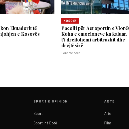
KOSOVA
rkon Ekuadorit të
Pacolli për Aeroportin e Vlorë
njohjen e Kosovës
Koha e emocioneve ka kaluar,
t’i drejtohemi arbitrazhit dhe
drejtësisë
1 orë më parë
SPORT & OPINION
ARTE
Sporti
Arte
Sporti në Botë
Film