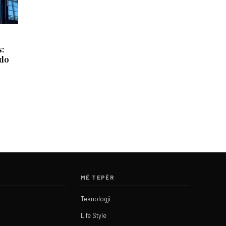
s:
 do
MË TEPËR
Teknologji
Life Style