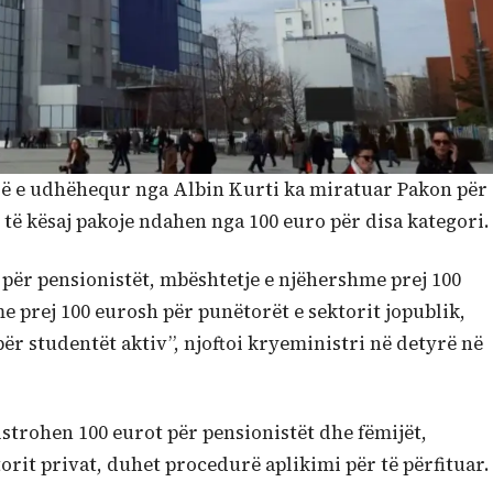
yrë e udhëhequr nga Albin Kurti ka miratuar Pakon për
ë të kësaj pakoje ndahen nga 100 euro për disa kategori.
për pensionistët, mbështetje e njëhershme prej 100
e prej 100 eurosh për punëtorët e sektorit jopublik,
ër studentët aktiv”, njoftoi kryeministri në detyrë në
strohen 100 eurot për pensionistët dhe fëmijët,
rit privat, duhet procedurë aplikimi për të përfituar.