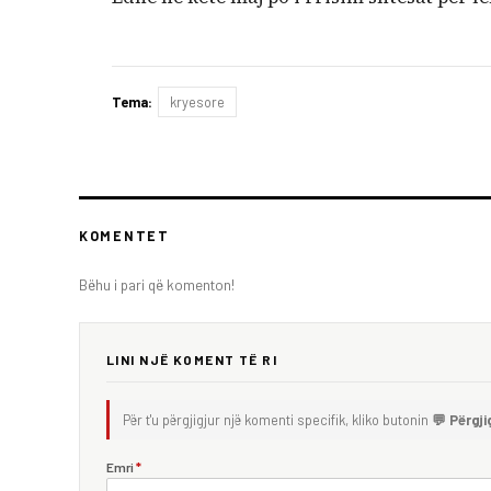
Tema:
kryesore
KOMENTET
Bëhu i pari që komenton!
LINI NJË KOMENT TË RI
Për t'u përgjigjur një komenti specifik, kliko butonin
💬 Përgji
Emri
*