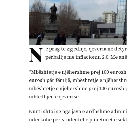
N
ë prag të zgjedhje, qeveria në det
përballje me inflacionin 2.0. Me an
“Mbështetje e njëhershme prej 100 eurosh 
eurosh për fëmijë, mbështetje e njëhershm
mbështetje e njëhershme prej 100 eurosh p
mbledhjen e qeverisë.
Kurti shtoi se nga java e ardhshme admini
ndërkohë për studentët e punëtorët e sekto