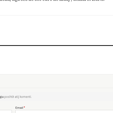
gju
poshtë atij komenti.
Email
*