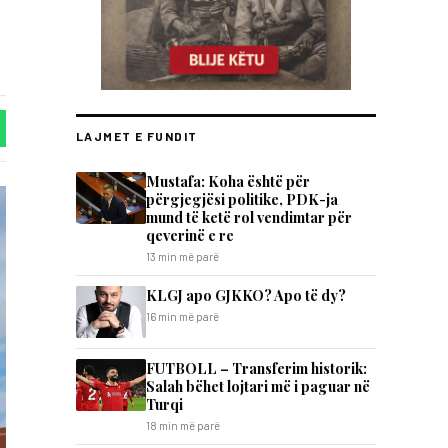
LAJMET E FUNDIT
Mustafa: Koha është për
përgjegjësi politike, PDK-ja
mund të ketë rol vendimtar për
qeverinë e re
13 min më parë
KLGJ apo GJKKO? Apo të dy?
16 min më parë
FUTBOLL – Transferim historik:
Salah bëhet lojtari më i paguar në
Turqi
18 min më parë