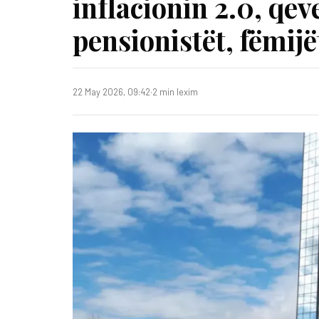
inflacionin 2.0, qe
pensionistët, fëmijë
22 May 2026, 09:42
·
2 min lexim