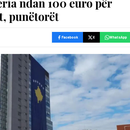
veria ndan 100 euro për
t, punëtorët
Facebook
X
WhatsApp