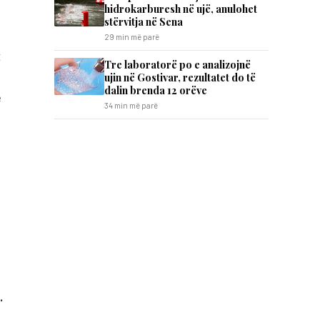
hidrokarburesh në ujë, anulohet
stërvitja në Sena
29 min më parë
t
Tre laboratorë po e analizojnë
ujin në Gostivar, rezultatet do të
dalin brenda 12 orëve
e
34 min më parë
.