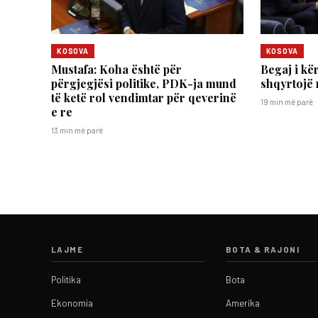
KOSOVA
KOSOVA
Mustafa: Koha është për
Begaj i kë
përgjegjësi politike, PDK-ja mund
shqyrtojë 
të ketë rol vendimtar për qeverinë
19 min më parë
e re
13 min më parë
LAJME
BOTA & RAJONI
Politika
Bota
Ekonomia
Amerika