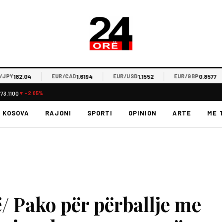
182.04
1.6194
1.1552
0.8577
EUR/CAD
EUR/USD
EUR/GBP
73.1100
▼ -2.05%
KOSOVA
RAJONI
SPORTI
OPINION
ARTE
ME 
/ Pako për përballje me