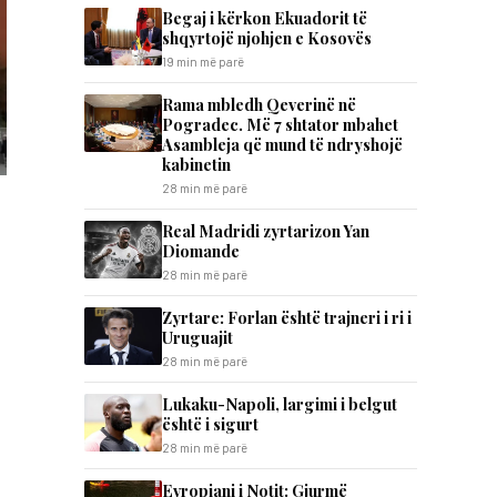
Begaj i kërkon Ekuadorit të
shqyrtojë njohjen e Kosovës
19 min më parë
Rama mbledh Qeverinë në
Pogradec. Më 7 shtator mbahet
Asambleja që mund të ndryshojë
kabinetin
28 min më parë
Real Madridi zyrtarizon Yan
Diomande
28 min më parë
Zyrtare: Forlan është trajneri i ri i
Uruguajit
28 min më parë
Lukaku-Napoli, largimi i belgut
është i sigurt
28 min më parë
Evropiani i Notit: Gjurmë