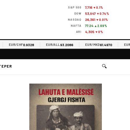
7,716
S&P 500
▼0.1%
53,947
DOW
▼0.74%
26,361
NASDAQ
▼0.01%
77.24
NAFTA
▲2.69%
4,305
ARI
▼0%
0.9328
93.2086
61.4970
EUR/CHF
EUR/ALL
EUR/MKD
EUR/RS
🔍
TEPER