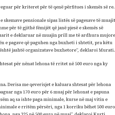
guar për kriteret për të qenë përfitues i skemës së re.
e skemave pensionale sipas listës së pagesave të muaji
shme për të gjithë fëmijët që janë pjesë e skemës së
suarit e deklaruar në muajin prill me të ardhura mujor
tën e pagave që paguhen nga buxheti i shtetit, pra këtu
 është jashtë organizatave buxhetore”, deklaroi Murati.
tesat për nënat lehona të rritet në 500 euro nga ky
na. Derisa me qeverisjet e kaluara shtesat për lehona
 paguar nga 170 euro për 6 muaj për lehonat e papuna
isëm aq sa ishte paga minimale, kurse në maj vitin e
minimale e rritëm përsëri, nga 1 korriku bëhet 500 euro
ehona, nga 325 në 500 euro në muaj”, deklaroi Kurti.