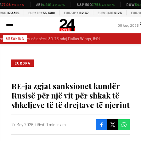
7.08
4,401
7,758
54,03
ARI
S&P 500
DOW
▼0.27 %
▲2.37 %
▲0.62 %
D
117.3365
EUR/TRY
55.1300
EUR/JPY
182.37
EUR/CAD
1.6123
EUR/USD
08 Aug 2026
n State Valkyries në epërsi 30-23 ndaj Dallas Wings, 9:04 në çerekun e dytë
BREAKING
EUROPA
BE-ja zgjat sanksionet kundër
Rusisë për një vit për shkak të
shkeljeve të të drejtave të njeriut
27 May 2026, 09:40
·
1 min lexim