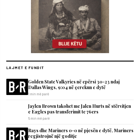
LAJMET E FUNDIT
Golden State Valkyries në epërsi 30-23 ndaj
Dallas Wings, 9:04 në çerekun e dytë
1 min më parë
Jaylen Brown takohet me Jalen Hurts në stërvitjen
e Eagles pas transferimit te 76ers
5 min më parë
Rays dhe Mariners 0-0 në pjesën e dytë, Mariners
regjistrojnë një goditje