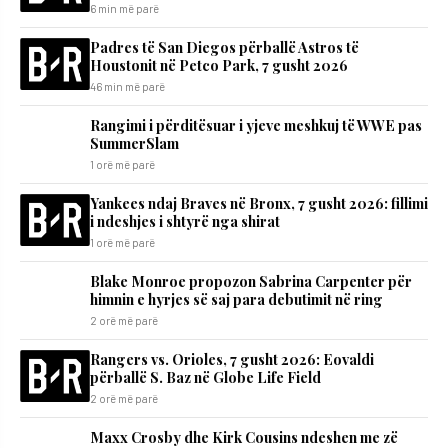
6 min më parë
Padres të San Diegos përballë Astros të
Houstonit në Petco Park, 7 gusht 2026
46 min më parë
Rangimi i përditësuar i yjeve meshkuj të WWE pas
SummerSlam
1 orë më parë
Yankees ndaj Braves në Bronx, 7 gusht 2026: fillimi
i ndeshjes i shtyrë nga shirat
1 orë më parë
Blake Monroe propozon Sabrina Carpenter për
himnin e hyrjes së saj para debutimit në ring
2 orë më parë
Rangers vs. Orioles, 7 gusht 2026: Eovaldi
përballë S. Baz në Globe Life Field
2 orë më parë
Maxx Crosby dhe Kirk Cousins ndeshen me zë