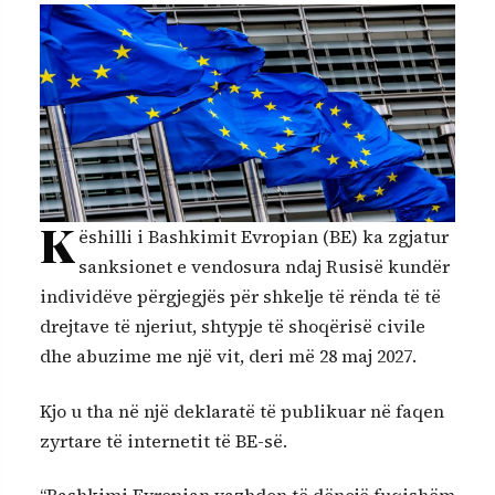
K
ëshilli i Bashkimit Evropian (BE) ka zgjatur
sanksionet e vendosura ndaj Rusisë kundër
individëve përgjegjës për shkelje të rënda të të
drejtave të njeriut, shtypje të shoqërisë civile
dhe abuzime me një vit, deri më 28 maj 2027.
Kjo u tha në një deklaratë të publikuar në faqen
zyrtare të internetit të BE-së.