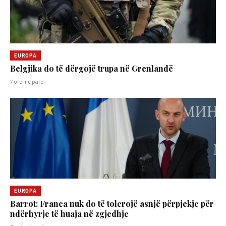
EUROPA
Belgjika do të dërgojë trupa në Grenlandë
7 orë më parë
EUROPA
Barrot: Franca nuk do të tolerojë asnjë përpjekje për
ndërhyrje të huaja në zgjedhje