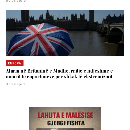
9 orë më parë
EUROPA
Alarm në Britaninë e Madhe, rritje e ndjeshme e
numrit të raportimeve për shkak të ekstremizmit
9 orë më parë