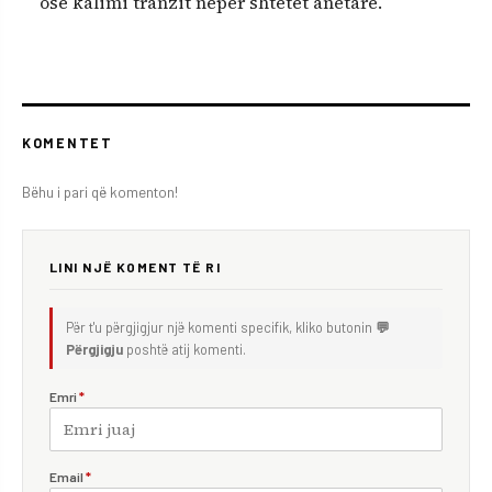
ose kalimi tranzit nëpër shtetet anëtare.
KOMENTET
Bëhu i pari që komenton!
LINI NJË KOMENT TË RI
Për t'u përgjigjur një komenti specifik, kliko butonin
💬
Përgjigju
poshtë atij komenti.
Emri
*
Email
*