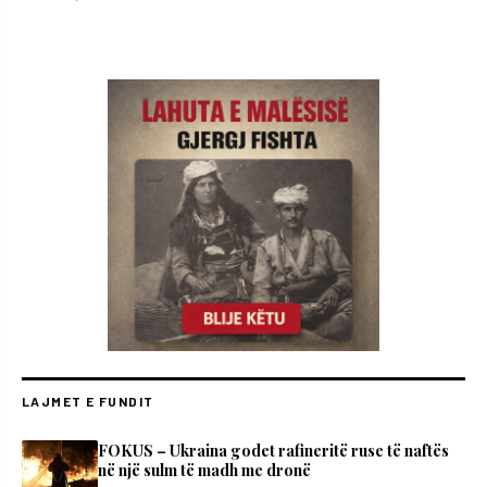
LAJMET E FUNDIT
FOKUS – Ukraina godet rafineritë ruse të naftës
në një sulm të madh me dronë