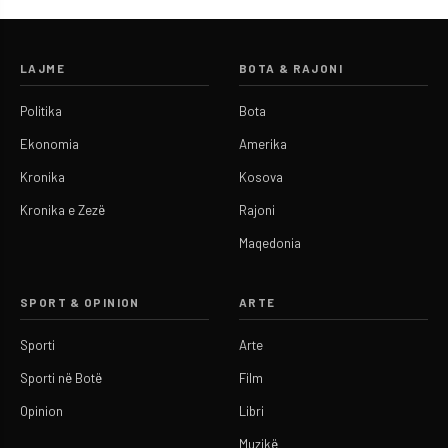
LAJME
BOTA & RAJONI
Politika
Bota
Ekonomia
Amerika
Kronika
Kosova
Kronika e Zezë
Rajoni
Maqedonia
SPORT & OPINION
ARTE
Sporti
Arte
Sporti në Botë
Film
Opinion
Libri
Muzikë