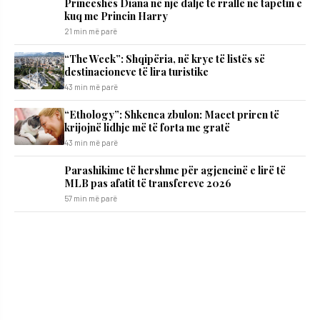
Princeshës Diana në një dalje të rrallë në tapetin e
kuq me Princin Harry
21 min më parë
“The Week”: Shqipëria, në krye të listës së
destinacioneve të lira turistike
43 min më parë
“Ethology”: Shkenca zbulon: Macet priren të
krijojnë lidhje më të forta me gratë
43 min më parë
Parashikime të hershme për agjencinë e lirë të
MLB pas afatit të transfereve 2026
57 min më parë