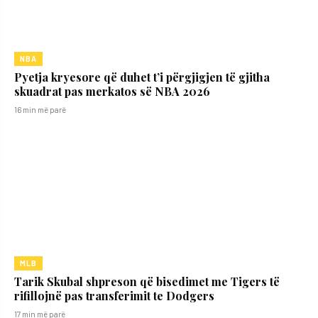
NBA
Pyetja kryesore që duhet t’i përgjigjen të gjitha
skuadrat pas merkatos së NBA 2026
16 min më parë
MLB
Tarik Skubal shpreson që bisedimet me Tigers të
rifillojnë pas transferimit te Dodgers
17 min më parë