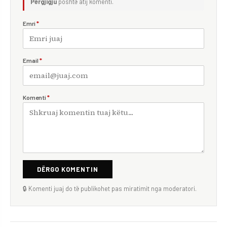
Përgjigju
poshtë atij komenti.
Emri
*
Email
*
Komenti
*
DËRGO KOMENTIN
🔒 Komenti juaj do të publikohet pas miratimit nga moderatori.