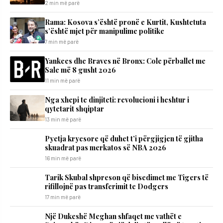
2 min më parë
​Rama: Kosova s’është pronë e Kurtit, Kushtetuta
s’është mjet për manipulime politike
7 min më parë
Yankees dhe Braves në Bronx: Cole përballet me
Sale më 8 gusht 2026
11 min më parë
Nga xhepi te dinjiteti: revolucioni i heshtur i
qytetarit shqiptar
13 min më parë
Pyetja kryesore që duhet t’i përgjigjen të gjitha
skuadrat pas merkatos së NBA 2026
16 min më parë
Tarik Skubal shpreson që bisedimet me Tigers të
rifillojnë pas transferimit te Dodgers
17 min më parë
Një Dukeshë Meghan shfaqet me vathët e