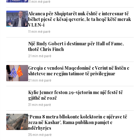
11 min më parë
Aleanca për Shqiptarët nuk është e interesuar të
bëhet pjesë e kësaj qeverie, le ta heqë këtë merak
VLEN-i
11 min më parë
Një Rudy Gobert i destinuar për Hall of Fame,
thotë Chris Finch
21 min më parë
Greqia e vendosi Maqedoninë e Veriut në listën e
shteteve me regjim tatimor të privilegjuar
21 min më parë
Kylie Jenner feston 29-vjetorin me një festë të
gjithë në rozë
31 min më parë
‘Pema 8 metra bllokonte kolektorin e ujërave të
zeza në Kashar’, Rama publikon pamjet e
ndërhyrjes
35 min më parë