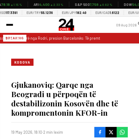
8.18
4,400
7,758
54,03
ARI
S&P 500
DOW
▲1.15 %
▲2.33 %
▲0.62 %
D
117.3391
EUR/TRY
55.1236
EUR/JPY
182.40
EUR/CAD
1.6122
EUR/USD
09 Aug 2026
ca nuk heq dorë nga Rodri, presion Barcelonës: Të premten do jetë në Manchest
BREAKING
KOSOVA
Gjukanoviq: Qarqe nga
Beogradi u përpoqën të
destabilizonin Kosovën dhe të
kompromentonin KFOR-in
19 May 2026, 18:10
·
2 min lexim