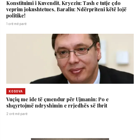
​Konstituimi i Kuvendit, Kryeziu: Tash e tutje çdo
veprim jokushtetues, Baraliu: Ndërpriteni këtë lojë
politike!
1 orë më parë
KOSOVA
​Vuçiq me ide të çmendur për Ujmanin: Po e
shqyrtojmë ndryshimin e rrjedhës së Ibrit
2 orë më parë