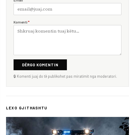
Email
*
Komenti
*
DËRGO KOMENTIN
🔒 Komenti juaj do të publikohet pas miratimit nga moderatori.
LEXO GJITHASHTU