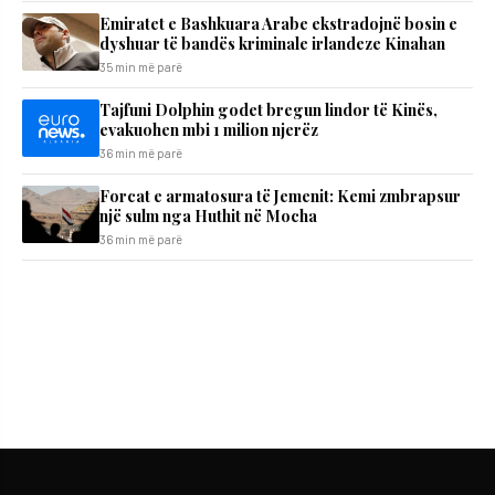
Emiratet e Bashkuara Arabe ekstradojnë bosin e
dyshuar të bandës kriminale irlandeze Kinahan
35 min më parë
Tajfuni Dolphin godet bregun lindor të Kinës,
evakuohen mbi 1 milion njerëz
36 min më parë
Forcat e armatosura të Jemenit: Kemi zmbrapsur
një sulm nga Huthit në Mocha
36 min më parë