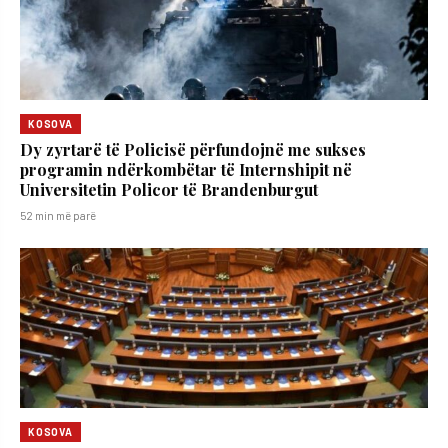
KOSOVA
Dy zyrtarë të Policisë përfundojnë me sukses
programin ndërkombëtar të Internshipit në
Universitetin Policor të Brandenburgut
52 min më parë
KOSOVA