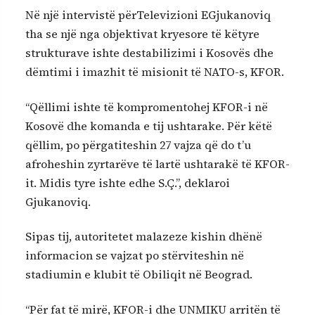
Në një intervistë përTelevizioni EGjukanoviq
tha se një nga objektivat kryesore të këtyre
strukturave ishte destabilizimi i Kosovës dhe
dëmtimi i imazhit të misionit të NATO-s, KFOR.
“Qëllimi ishte të kompromentohej KFOR-i në
Kosovë dhe komanda e tij ushtarake. Për këtë
qëllim, po përgatiteshin 27 vajza që do t’u
afroheshin zyrtarëve të lartë ushtarakë të KFOR-
it. Midis tyre ishte edhe S.Ç.”, deklaroi
Gjukanoviq.
Sipas tij, autoritetet malazeze kishin dhënë
informacion se vajzat po stërviteshin në
stadiumin e klubit të Obiliqit në Beograd.
“Për fat të mirë, KFOR-i dhe UNMIKU arritën të