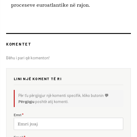
proceseve euroatlantike në rajon.
KOMENTET
Bëhu i pari që komenton!
LINI NJË KOMENT TË RI
Për t'u përgjigjur një komenti specifik, kliko butonin
💬
Përgjigju
poshtë atij komenti.
Emri
*