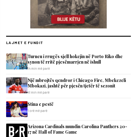
LAJMET E FUNDIT
Turneu i rrugës sjell hokejin në Porto Riko dhe
synon të rritë pjesëmarrjen në ishull
14 min më parë
Një mbrojtës qendror i Chicago Fire, Mbekezeli
Mbokazi, jashtë për pjesën tjetër të sezonit
41 min më parë
Stina e pestë
1 orë më parë
Arizona Cardinals mundin Carolina Panthers 20-
17 në Hall of Fame Game