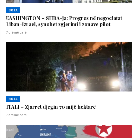
BOTA
UASHINGTON – SHBA-ja: Progres në negociatat
Liban-Izrael, synohet zgjerimi i zonave pilot
7 orë më parë
BOTA
ITALI – Zjarret djegin 70 mijë hektarë
7 orë më parë