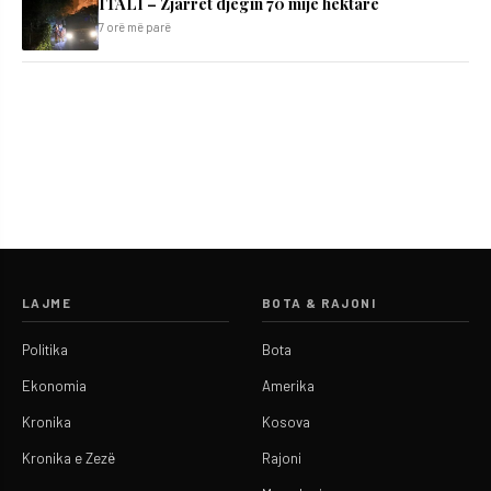
ITALI – Zjarret djegin 70 mijë hektarë
7 orë më parë
LAJME
BOTA & RAJONI
Politika
Bota
Ekonomia
Amerika
Kronika
Kosova
Kronika e Zezë
Rajoni