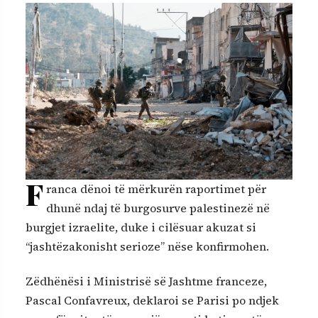
F
ranca dënoi të mërkurën raportimet për
dhunë ndaj të burgosurve palestinezë në
burgjet izraelite, duke i cilësuar akuzat si
“jashtëzakonisht serioze” nëse konfirmohen.
Zëdhënësi i Ministrisë së Jashtme franceze,
Pascal Confavreux, deklaroi se Parisi po ndjek