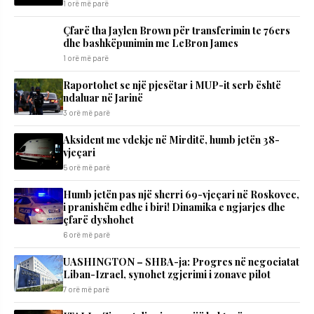
1 orë më parë
Çfarë tha Jaylen Brown për transferimin te 76ers
dhe bashkëpunimin me LeBron James
1 orë më parë
Raportohet se një pjesëtar i MUP-it serb është
ndaluar në Jarinë
3 orë më parë
Aksident me vdekje në Mirditë, humb jetën 38-
vjeçari
5 orë më parë
Humb jetën pas një sherri 69-vjeçari në Roskovec,
i pranishëm edhe i biri! Dinamika e ngjarjes dhe
çfarë dyshohet
6 orë më parë
UASHINGTON – SHBA-ja: Progres në negociatat
Liban-Izrael, synohet zgjerimi i zonave pilot
7 orë më parë