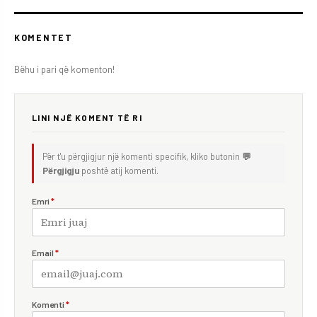
KOMENTET
Bëhu i pari që komenton!
LINI NJË KOMENT TË RI
Për t'u përgjigjur një komenti specifik, kliko butonin
💬
Përgjigju
poshtë atij komenti.
Emri
*
Email
*
Komenti
*