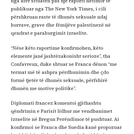
nga afër situatën pas një raporti hetimor të
publikuar nga The New York Times, i cili
përshkruan raste të dhunës seksuale ndaj
burrave, grave dhe fëmijëve palestinezë në
qendrat e paraburgimit izraelite.
“Nëse këto raportime konfirmohen, këto
elemente janë jashtëzakonisht serioze”, tha
Confavreux, duke shtuar se Franca dënon “me
termat më të ashpra përdhunimin dhe çdo
formë tjetër të dhunës seksuale, përfshirë
dhunën me motive politike”.
Diplomati francez komentoi gjithashtu
qëndrimin e Parisit lidhur me vendbanimet
izraelite në Bregun Perëndimor të pushtuar. Ai
konfirmoi se Franca dhe Suedia kanë propozuar