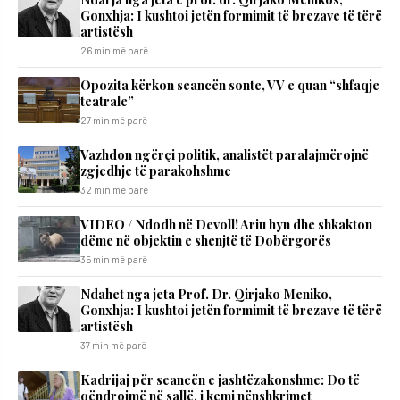
Gonxhja: I kushtoi jetën formimit të brezave të tërë
artistësh
26 min më parë
Opozita kërkon seancën sonte, VV e quan “shfaqje
teatrale”
27 min më parë
Vazhdon ngërçi politik, analistët paralajmërojnë
zgjedhje të parakohshme
32 min më parë
VIDEO / Ndodh në Devoll! Ariu hyn dhe shkakton
dëme në objektin e shenjtë të Dobërgorës
35 min më parë
Ndahet nga jeta Prof. Dr. Qirjako Meniko,
Gonxhja: I kushtoi jetën formimit të brezave të tërë
artistësh
37 min më parë
Kadrijaj për seancën e jashtëzakonshme: Do të
qëndrojmë në sallë, i kemi nënshkrimet