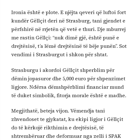
Ironia është e plote. E njëjta qeveri që luftoi fort
kundër Gëllçit deri në Strasburg, tani gjendet e
përfshirë në rrjetën që vetë e thuri. Dje mburrej
me rastin Gëllçi: “nuk dimë gjë, është punë e
drejtësisë, t’a lëmë drejtësinë të bëje punën”. Sot
vendimi i Strasburgut i shkon për shtat.
Strasburgu i akordoi Gëllçit shperblim për
dëmin jopasuror dhe 5,000 euro për shpenzimet
ligjore. Ndërsa dëmshpërblimi financiar mund
të duket simbolik, fitorja morale është e madhe.
Megjithatë, beteja vijon. Vëmendja tani
zhvendoset te gjykatat, ku ekipi ligjor i Gëllçit
do të kërkojë rikthimin e drejtësisë, të
shtrembëruar dhe deformuar nga zelli i SPAK