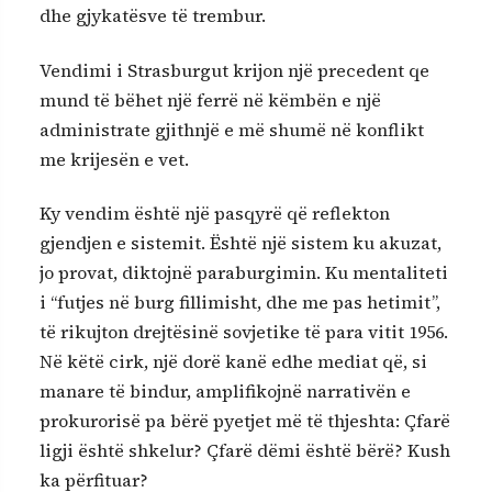
dhe gjykatësve të trembur.
Vendimi i Strasburgut krijon një precedent qe
mund të bëhet një ferrë në këmbën e një
administrate gjithnjë e më shumë në konflikt
me krijesën e vet.
Ky vendim është një pasqyrë që reflekton
gjendjen e sistemit. Është një sistem ku akuzat,
jo provat, diktojnë paraburgimin. Ku mentaliteti
i “futjes në burg fillimisht, dhe me pas hetimit”,
të rikujton drejtësinë sovjetike të para vitit 1956.
Në këtë cirk, një dorë kanë edhe mediat që, si
manare të bindur, amplifikojnë narrativën e
prokurorisë pa bërë pyetjet më të thjeshta: Çfarë
ligji është shkelur? Çfarë dëmi është bërë? Kush
ka përfituar?