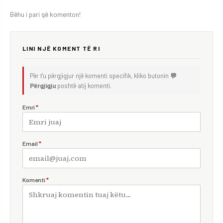
Bëhu i pari që komenton!
LINI NJË KOMENT TË RI
Për t'u përgjigjur një komenti specifik, kliko butonin
💬
Përgjigju
poshtë atij komenti.
Emri
*
Email
*
Komenti
*