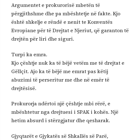
Argumentet e prokurorisë mbetën të
përgjithshme dhe pa mbështetje në fakte. Kjo
është shkelje e rëndë e nenit te Konventës
Evropiane për të Drejtat e Njeriut, që garanton të
drejtën për liri dhe siguri.
Turpi ka emra.
Kjo çështje nuk ka të bëjë vetëm me të drejtat e
Gëllçit. Ajo ka të bëjë me emrat pas këtij
abuzimi të perseritur me dhe në emër të
drejtësisë.
Prokurorja ndërtoi një çështje mbi rërë, e
mbështetur nga drejtuesi i SPAK i kohës. Një
hetim absurd i stërzgjatur dhe qesharak.
Gjyqtarët e Gjykatës së Shkallës së Parë,