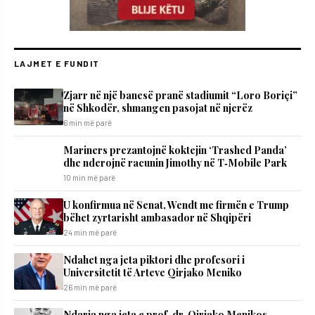
LAJMET E FUNDIT
Zjarr në një banesë pranë stadiumit “Loro Boriçi”
në Shkodër, shmangen pasojat në njerëz
6 min më parë
Mariners prezantojnë koktejin ‘Trashed Panda’
dhe nderojnë racunin Jimothy në T‑Mobile Park
10 min më parë
U konfirmua në Senat, Wendt me firmën e Trump
bëhet zyrtarisht ambasador në Shqipëri
24 min më parë
Ndahet nga jeta piktori dhe profesori i
Universitetit të Arteve Qirjako Meniko
26 min më parë
Ndarja nga jeta e prof. dr. Qirjako Menikos,