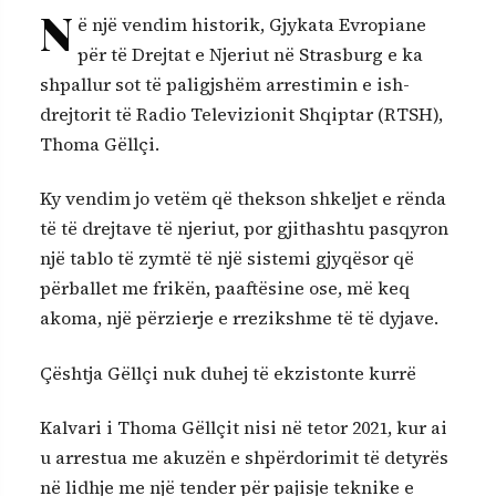
N
ë një vendim historik, Gjykata Evropiane
për të Drejtat e Njeriut në Strasburg e ka
shpallur sot të paligjshëm arrestimin e ish-
drejtorit të Radio Televizionit Shqiptar (RTSH),
Thoma Gëllçi.
Ky vendim jo vetëm që thekson shkeljet e rënda
të të drejtave të njeriut, por gjithashtu pasqyron
një tablo të zymtë të një sistemi gjyqësor që
përballet me frikën, paaftësine ose, më keq
akoma, një përzierje e rrezikshme të të dyjave.
Çështja Gëllçi nuk duhej të ekzistonte kurrë
Kalvari i Thoma Gëllçit nisi në tetor 2021, kur ai
u arrestua me akuzën e shpërdorimit të detyrës
në lidhje me një tender për pajisje teknike e