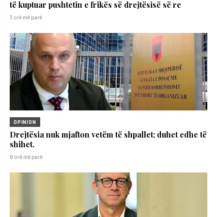
të kuptuar pushtetin e frikës së drejtësisë së re
3 orë më parë
OPINION
Drejtësia nuk mjafton vetëm të shpallet; duhet edhe të
shihet.
8 orë më parë