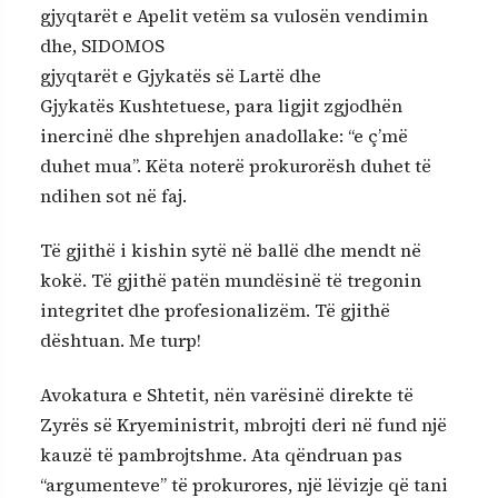
gjyqtarët e Apelit vetëm sa vulosën vendimin
dhe, SIDOMOS
gjyqtarët e Gjykatës së Lartë dhe
Gjykatës Kushtetuese, para ligjit zgjodhën
inercinë dhe shprehjen anadollake: “e ç’më
duhet mua”. Këta noterë prokurorësh duhet të
ndihen sot në faj.
Të gjithë i kishin sytë në ballë dhe mendt në
kokë. Të gjithë patën mundësinë të tregonin
integritet dhe profesionalizëm. Të gjithë
dështuan. Me turp!
Avokatura e Shtetit, nën varësinë direkte të
Zyrës së Kryeministrit, mbrojti deri në fund një
kauzë të pambrojtshme. Ata qëndruan pas
“argumenteve” të prokurores, një lëvizje që tani