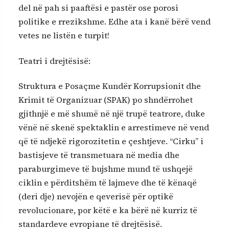
del në pah si paaftësi e pastër ose porosi
politike e rrezikshme. Edhe ata i kanë bërë vend
vetes ne listën e turpit!
Teatri i drejtësisë:
Struktura e Posaçme Kundër Korrupsionit dhe
Krimit të Organizuar (SPAK) po shndërrohet
gjithnjë e më shumë në një trupë teatrore, duke
vënë në skenë spektaklin e arrestimeve në vend
që të ndjekë rigorozitetin e çeshtjeve. “Cirku” i
bastisjeve të transmetuara në media dhe
paraburgimeve të bujshme mund të ushqejë
ciklin e përditshëm të lajmeve dhe të kënaqë
(deri dje) nevojën e qeverisë për optikë
revolucionare, por këtë e ka bërë në kurriz të
standardeve evropiane të drejtësisë.