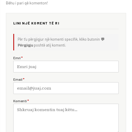
Bëhu i pari që komenton!
LINI NJË KOMENT TË RI
Për t'u përgjigjur një komenti specifik, kliko butonin
💬
Përgjigju
poshtë atij komenti.
Emri
*
Email
*
Komenti
*