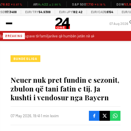
6.62
4,422
7,710
53,88
ARI
S&P 500
DOW
▼0.87 %
▲2.86 %
▼0.18 %
D
117.3408
EUR/TRY
54.9388
EUR/JPY
182.42
EUR/CAD
1.6154
EUR/USD
07 Aug 2026
lja në pritje të trupave të familjarëve që humbën jetën në aksidentin në Gjermani
BREAKING
BUNDESLIGA
Neuer nuk pret fundin e sezonit,
zbulon që tani fatin e tij. Ja
kushti i vendosur nga Bayern
07 May 2026, 19:41
·
1 min lexim