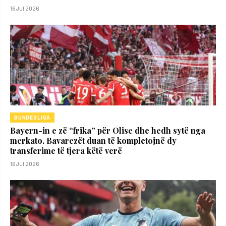
16 Jul 2026
BUNDESLIGA
Bayern-in e zë “frika” për Olise dhe hedh sytë nga
merkato. Bavarezët duan të kompletojnë dy
transferime të tjera këtë verë
16 Jul 2026