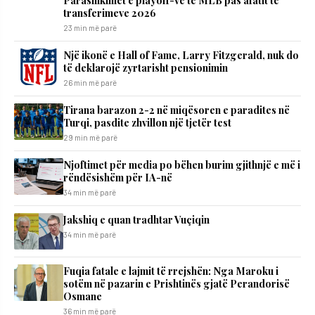
transferimeve 2026
23 min më parë
Një ikonë e Hall of Fame, Larry Fitzgerald, nuk do
të deklarojë zyrtarisht pensionimin
26 min më parë
Tirana barazon 2-2 në miqësoren e paradites në
Turqi, pasdite zhvillon një tjetër test
29 min më parë
Njoftimet për media po bëhen burim gjithnjë e më i
rëndësishëm për IA-në
34 min më parë
Jakshiq e quan tradhtar Vuçiqin
34 min më parë
Fuqia fatale e lajmit të rrejshën: Nga Maroku i
sotëm në pazarin e Prishtinës gjatë Perandorisë
Osmane
36 min më parë