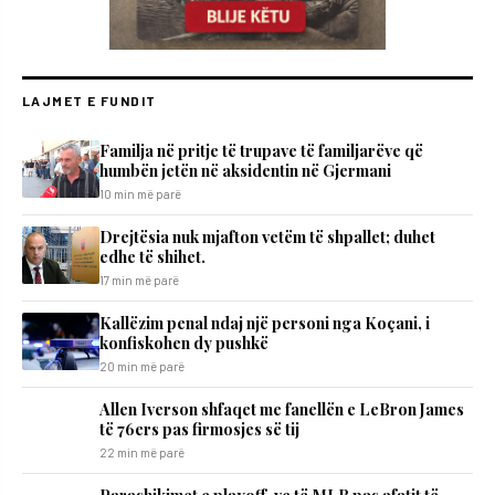
LAJMET E FUNDIT
​Familja në pritje të trupave të familjarëve që
humbën jetën në aksidentin në Gjermani
10 min më parë
Drejtësia nuk mjafton vetëm të shpallet; duhet
edhe të shihet.
17 min më parë
Kallëzim penal ndaj një personi nga Koçani, i
konfiskohen dy pushkë
20 min më parë
Allen Iverson shfaqet me fanellën e LeBron James
të 76ers pas firmosjes së tij
22 min më parë
Parashikimet e playoff-ve të MLB pas afatit të